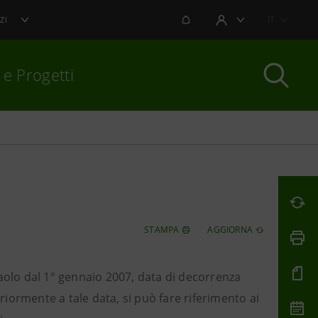
NOTIFICHE
IT
ZI
AREA UTENTE
 e Progetti
per chiudere
STAMPA
AGGIORNA
npaolo dal 1° gennaio 2007, data di decorrenza
eriormente a tale data, si può fare riferimento ai