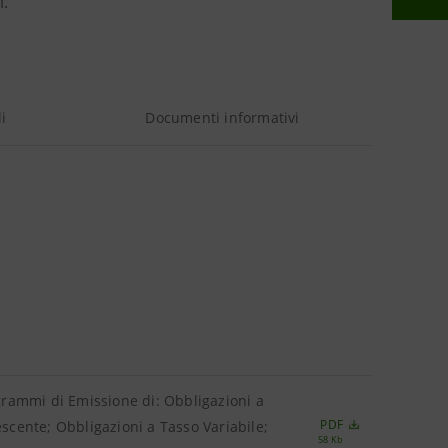
i.
i
Documenti informativi
ogrammi di Emissione di: Obbligazioni a
PDF
escente; Obbligazioni a Tasso Variabile;
58 Kb