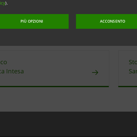
icy
).
PIÙ OPZIONI
ACCONSENTO
aggiornamento 16 dicembre 2010 alle ore 17:50:20
ico
St
a Intesa
Sa