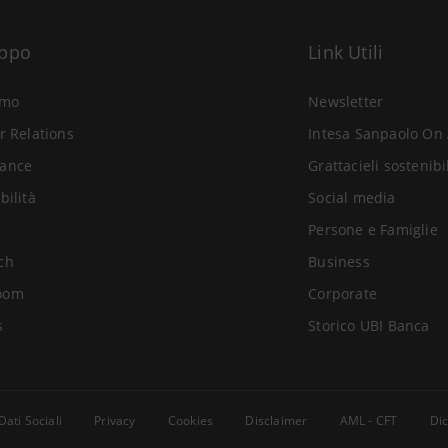
uppo
Link Utili
amo
Newsletter
r Relations
Intesa Sanpaolo On 
ance
Grattacieli sostenibi
bilità
Social media
Persone e Famiglie
ch
Business
oom
Corporate
s
Storico UBI Banca
Dati Sociali
Privacy
Cookies
Disclaimer
AML - CFT
Dic