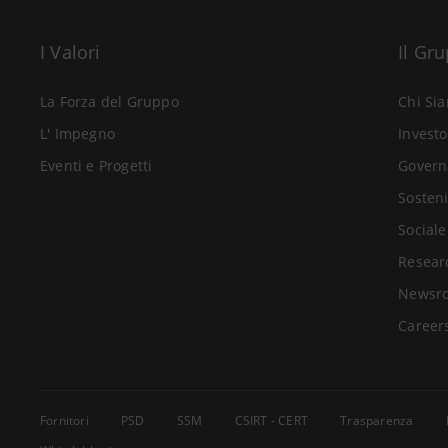
I Valori
Il Gr
La Forza del Gruppo
Chi Si
L' Impegno
Investo
Eventi e Progetti
Govern
Sosteni
Sociale
Resear
Newsr
Career
Fornitori
PSD
SSM
CSIRT - CERT
Trasparenza