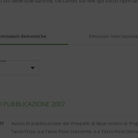
 siti delle due banche, cliccando sui link qui sotto riportat
Emissioni domestiche
Emissioni internazional
anno
DI PUBBLICAZIONE 2007
07
Avviso di pubblicazione dei Prospetti di Base relativi ai Pr
Tasso Fisso, o a Tasso Fisso Crescente, o a Tasso Fisso Decr