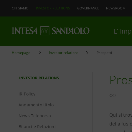
CHI SIAMO
INVESTOR RELATIONS
GOVERNANCE
NEWSROOM
L’ Im
Homepage
Investor relations
Prospetti
Pros
INVESTOR RELATIONS
IR Policy
Andamento titolo
Qui si tro
News Teleborsa
della fusi
Bilanci e Relazioni