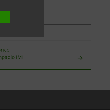
orico
npaolo IMI