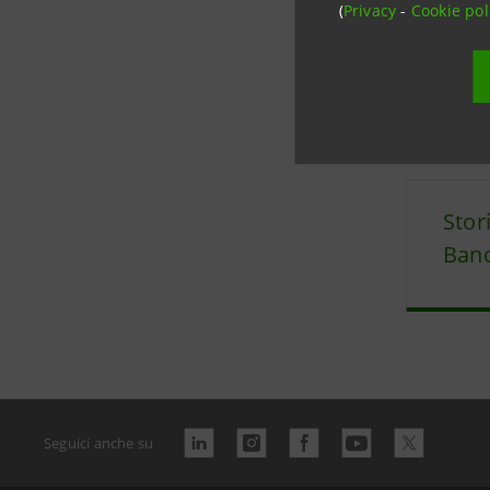
(
Privacy
-
Cookie pol
Data ultimo 
Stor
Banc
Seguici anche su