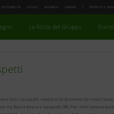
SOSTENIBILITÀ
SOCIALE
RESEARCH
CAREERS
PRODOTTI E SERVI
pegno
La Forza del Gruppo
Eventi
premi
Invio
per cercare o
ESC
petti
vano tutti i prospetti relativi ai titoli emessi da Intesa Sa
one tra Banca Intesa e Sanpaolo IMI. Per i titoli emessi ant