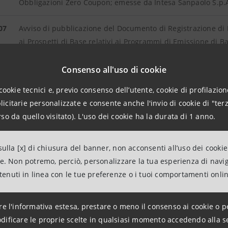
Obbligazioni Zero Coupon; emesse da Intesa Sanpaolo S.p
07
Avviso di pubblicazione del Documento di Registrazione di 
ai Prospetti di Base relativi ai Programmi di Emissione di B
Consenso all'uso di cookie
07
Avviso di pubblicazione della Nota Informativa e della Nota
delle obbligazioni
cookie tecnici e, previo consenso dell’utente, cookie di profilazione
ISIN IT0003739841
citarie personalizzate e consente anche l'invio di cookie di "terz
so da quello visitato). L'uso dei cookie ha la durata di 1 anno.
07
Avviso di pubblicazione della Nota informativa e della Nota
delle obbligazioni
ulla [x] di chiusura del banner, non acconsenti all’uso dei cookie
ISIN IT0004099419
ne. Non potremo, perciò, personalizzare la tua esperienza di navi
ntenuti in linea con le tue preferenze o i tuoi comportamenti onli
07
Avviso di pubblicazione de Documento di Registrazione di I
Note Informative ed alle Note di Sintesi dei Prospetti di Ba
S.p.A
re l'informativa estesa, prestare o meno il consenso ai cookie o p
dificare le proprie scelte in qualsiasi momento accedendo alla s