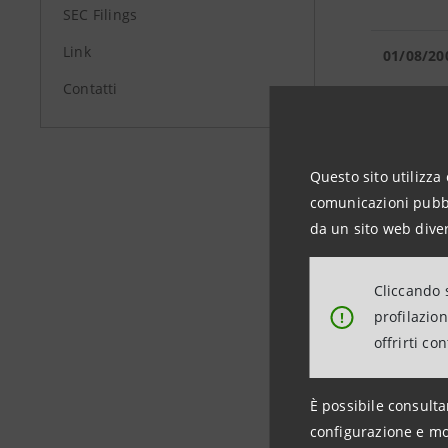
SEC Filings
Link
01/08/20
Contatti
08/06/20
Questo sito utilizza 
comunicazioni pubbli
da un sito web diver
30/03/20
Cliccando s
profilazio
!
offrirti co
12/01/20
È possibile consulta
configurazione e mo