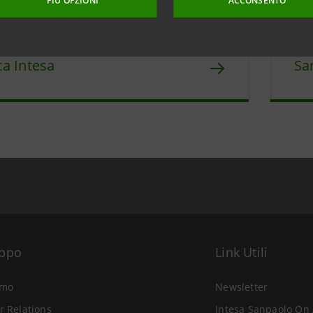
PIÙ OPZIONI
ACCONSENTO
ico
St
a Intesa
Sa
uppo
Link Utili
amo
Newsletter
r Relations
Intesa Sanpaolo On 