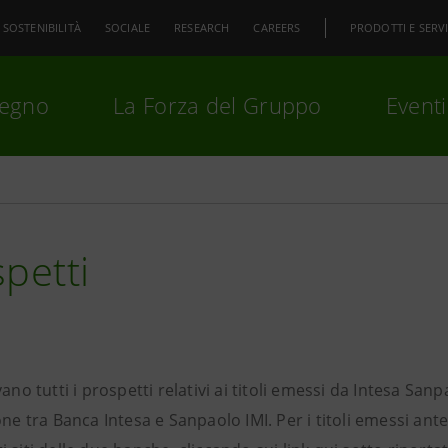
SOSTENIBILITÀ
SOCIALE
RESEARCH
CAREERS
PRODOTTI E SERVI
pegno
La Forza del Gruppo
Eventi
premi
Invio
per cercare o
ESC
petti
vano tutti i prospetti relativi ai titoli emessi da Intesa Sa
one tra Banca Intesa e Sanpaolo IMI. Per i titoli emessi ant