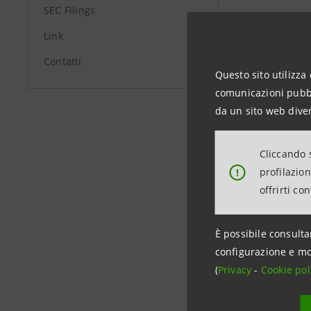
SEC Filings
Link
01/08/20
Contatti
Questo sito utilizza 
comunicazioni pubbli
da un sito web diver
01/08/20
Cliccando s
profilazio
!
offrirti co
È possibile consulta
configurazione e mo
Data ultimo 
(
Privacy
-
Cookie pol