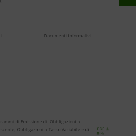
i.
i
Documenti informativi
ogrammi di Emissione di: Obbligazioni a
PDF
escente; Obbligazioni a Tasso Variabile e di
58 Kb