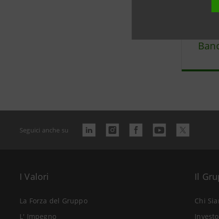
Stor
Banc
Seguici anche su
I Valori
Il Gr
La Forza del Gruppo
Chi Si
L' Impegno
Investo