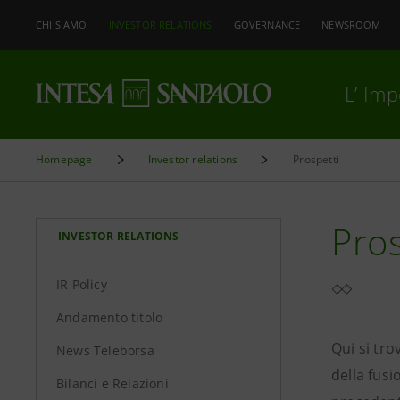
CHI SIAMO
INVESTOR RELATIONS
GOVERNANCE
NEWSROOM
L’ Im
Homepage
Investor relations
Prospetti
Pros
INVESTOR RELATIONS
IR Policy
Andamento titolo
Qui si tro
News Teleborsa
della fusi
Bilanci e Relazioni