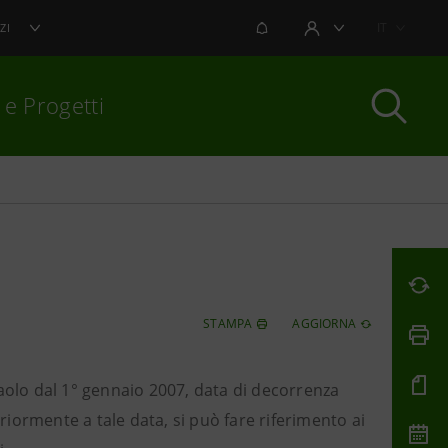
NOTIFICHE
IT
ZI
AREA UTENTE
 e Progetti
per chiudere
STAMPA
AGGIORNA
npaolo dal 1° gennaio 2007, data di decorrenza
eriormente a tale data, si può fare riferimento ai