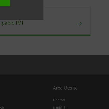
orico
npaolo IMI
Area Utente
Contatti
Air
Notifiche