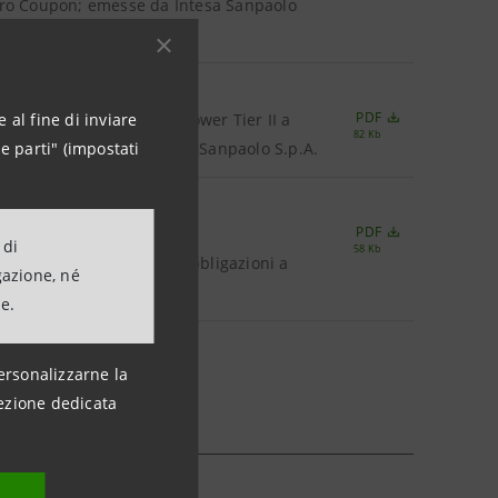
Zero Coupon; emesse da Intesa Sanpaolo
ogrammi di Emissione di:
PDF
 al fine di inviare
bbligazioni Subordinate Lower Tier II a
82 Kb
e parti" (impostati
rescente, emesse da Intesa Sanpaolo S.p.A.
Intesa Sanpaolo S.p.A.;
PDF
i Emissione di:
 di
58 Kb
asso Fisso Decrescente; Obbligazioni a
gazione, né
a Sanpaolo S.p.A.
ne.
ersonalizzarne la
ezione dedicata