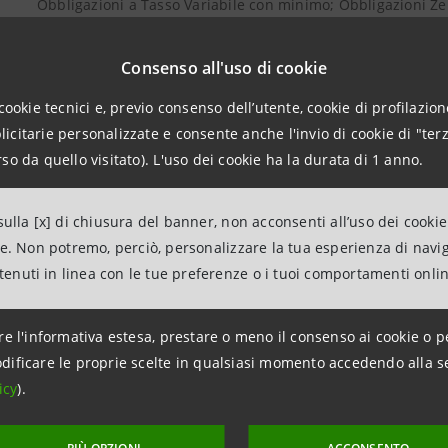
Obbligazioni a Tasso Variabile con minimo; Obbligazioni 
S.p.A.
Consenso all'uso di cookie
08
Avviso di pubblicazione dei Prospetti di Base relativi ai Pr
cookie tecnici e, previo consenso dell’utente, cookie di profilazione
Obbligazioni Subordinate Lower Tier II a Tasso Variabile; O
citarie personalizzate e consente anche l'invio di cookie di "terz
Tasso Fisso, o a Tasso Fisso Crescente, o a Tasso Fisso Dec
so da quello visitato). L'uso dei cookie ha la durata di 1 anno.
08
Avviso di pubblicazione del Documento di Registrazione di 
dei Supplementi ai Prospetti di Base relativi ai Programmi d
ulla [x] di chiusura del banner, non acconsenti all’uso dei cookie
Obbligazioni a Tasso Fisso, o a Tasso Fisso Crescente, o a T
ne. Non potremo, perciò, personalizzare la tua esperienza di navi
Tasso Variabile; Obbligazioni Zero Coupon, emesse da Intes
ntenuti in linea con le tue preferenze o i tuoi comportamenti onli
re l'informativa estesa, prestare o meno il consenso ai cookie o p
dificare le proprie scelte in qualsiasi momento accedendo alla s
aggiornamento 16 dicembre 2010 alle ore 17:50:20
icy
).