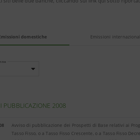
 siti delle due banche, cliccando sui link qui sotto riportat
Emissioni domestiche
Emissioni internazional
anno
DI PUBBLICAZIONE 2008
08
Avviso di pubblicazione dei Prospetti di Base relativi ai Pr
Tasso Fisso, o a Tasso Fisso Crescente, o a Tasso Fisso Decr