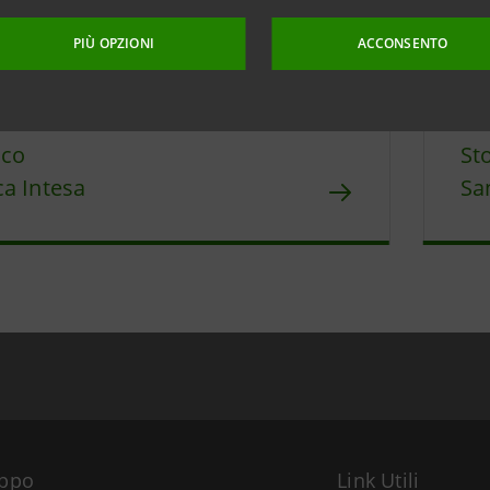
aggiornamento 16 dicembre 2010 alle ore 17:50:20
PIÙ OPZIONI
ACCONSENTO
ico
St
a Intesa
Sa
uppo
Link Utili