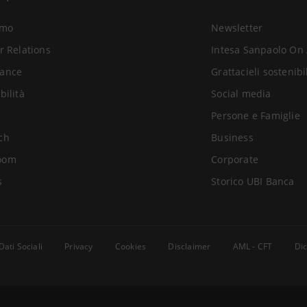
amo
Newsletter
r Relations
Intesa Sanpaolo On 
ance
Grattacieli sostenibi
bilità
Social media
Persone e Famiglie
ch
Business
oom
Corporate
s
Storico UBI Banca
Dati Sociali
Privacy
Cookies
Disclaimer
AML - CFT
Dic