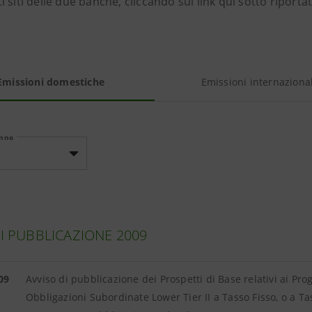
 siti delle due banche, cliccando sui link qui sotto riportat
Emissioni domestiche
Emissioni internazional
anno
DI PUBBLICAZIONE 2009
09
Avviso di pubblicazione dei Prospetti di Base relativi ai Pr
Obbligazioni Subordinate Lower Tier II a Tasso Fisso, o a Ta