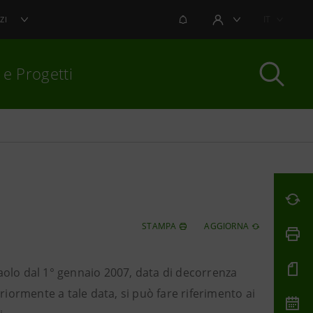
NOTIFICHE
IT
ZI
AREA UTENTE
 e Progetti
per chiudere
STAMPA
AGGIORNA
npaolo dal 1° gennaio 2007, data di decorrenza
eriormente a tale data, si può fare riferimento ai