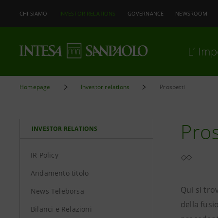
CHI SIAMO
INVESTOR RELATIONS
GOVERNANCE
NEWSROOM
L’ Im
Homepage
Investor relations
Prospetti
Pros
INVESTOR RELATIONS
IR Policy
Andamento titolo
Qui si tro
News Teleborsa
della fusi
Bilanci e Relazioni