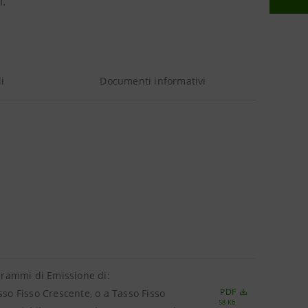
i.
i
Documenti informativi
ogrammi di Emissione di:
PDF
sso Fisso Crescente, o a Tasso Fisso
58 Kb