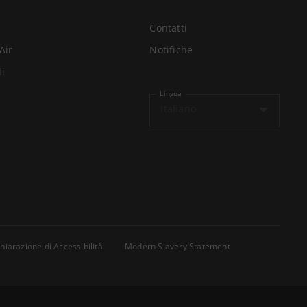
Contatti
Air
Notifiche
li
Lingua
Italiano
hiarazione di Accessibilità
Modern Slavery Statement