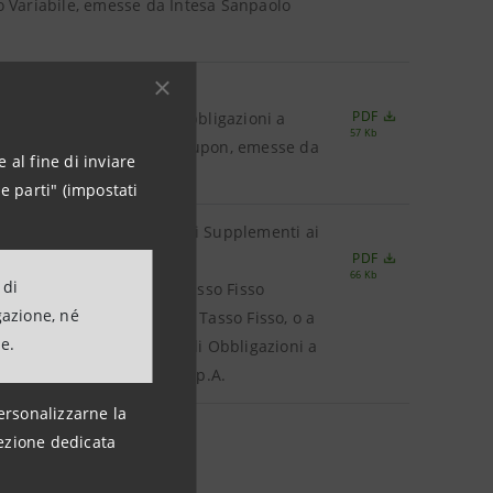
o Variabile, emesse da Intesa Sanpaolo
ogrammi di Emissione di:
PDF
asso Fisso Decrescente; Obbligazioni a
57 Kb
nimo; Obbligazioni Zero Coupon, emesse da
 al fine di inviare
e parti" (impostati
Intesa Sanpaolo S.p.A.; dei Supplementi ai
PDF
66 Kb
 di
sso Fisso Crescente, o a Tasso Fisso
gazione, né
Variabile; Obbligazioni a Tasso Fisso, o a
ne.
zioni a Tasso Variabile e di Obbligazioni a
sse da Intesa Sanpaolo S.p.A.
ersonalizzarne la
ezione dedicata