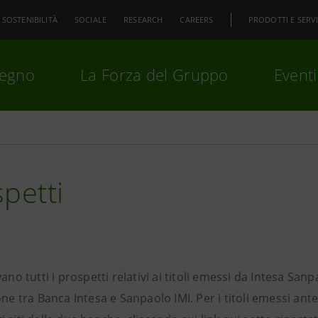
SOSTENIBILITÀ
SOCIALE
RESEARCH
CAREERS
PRODOTTI E SERVI
pegno
La Forza del Gruppo
Eventi
premi
Invio
per cercare o
ESC
petti
vano tutti i prospetti relativi ai titoli emessi da Intesa Sa
one tra Banca Intesa e Sanpaolo IMI. Per i titoli emessi ant