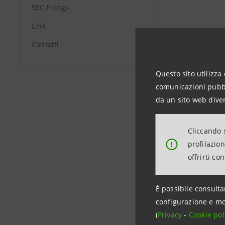
SEC Filings
Link
28/08/20
Contatti
Questo sito utilizza 
comunicazioni pubbli
da un sito web diver
28/05/20
Cliccando s
profilazio
!
offrirti co
È possibile consulta
configurazione e mo
(
Privacy
-
Cookie pol