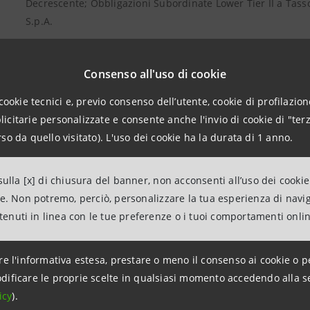
Decrescente; Obbligazioni Subordinate Lower Tier II a Tass
S.p.A.
09
Avviso di pubblicazione dei Prospetti di Base relativi ai Pr
Consenso all'uso di cookie
Obbligazioni a Tasso Fisso, o a Tasso Fisso Crescente, o a T
Tasso Variabile e di Obbligazioni a Tasso Variabile con mi
cookie tecnici e, previo consenso dell’utente, cookie di profilazione
Intesa Sanpaolo S.p.A.
citarie personalizzate e consente anche l'invio di cookie di "terz
so da quello visitato). L'uso dei cookie ha la durata di 1 anno.
09
Avviso di pubblicazione del Documento di Registrazione di 
Prospetti di Base relativi ai Programmi di Emissione di:
ulla [x] di chiusura del banner, non acconsenti all’uso dei cookie
Obbligazioni Subordinate Lower Tier II a Tasso Fisso, o a Ta
ne. Non potremo, perciò, personalizzare la tua esperienza di navi
Decrescente; Obbligazioni Subordinate Lower Tier II a Tasso 
ntenuti in linea con le tue preferenze o i tuoi comportamenti onli
Tasso Fisso Crescente, o a Tasso Fisso Decrescente; Obbliga
Tasso Variabile con minimo; Obbligazioni Zero Coupon, eme
re l'informativa estesa, prestare o meno il consenso ai cookie o p
dificare le proprie scelte in qualsiasi momento accedendo alla s
icy
).