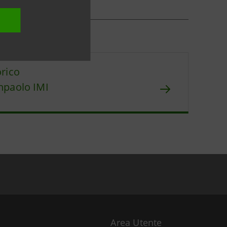
orico
npaolo IMI
Area Utente