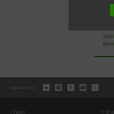
Data ultimo 
Stor
Banc
Seguici anche su
I Valori
Il Gr