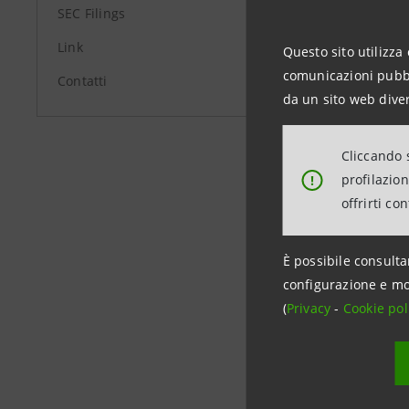
SEC Filings
Link
Questo sito utilizza 
comunicazioni pubbli
Contatti
da un sito web diver
Cliccando s
profilazio
!
offrirti co
Data ultimo 
È possibile consulta
configurazione e mo
(
Privacy
-
Cookie pol
Stor
Banc