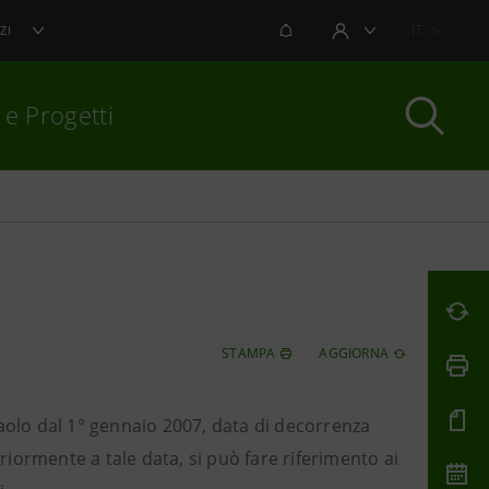
NOTIFICHE
IT
ZI
AREA UTENTE
 e Progetti
per chiudere
STAMPA
AGGIORNA
npaolo dal 1° gennaio 2007, data di decorrenza
eriormente a tale data, si può fare riferimento ai