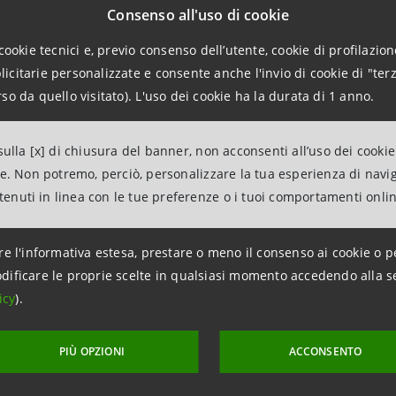
Obbligazioni Zero Coupon, Obbligazioni a Tasso Fisso con p
Consenso all'uso di cookie
Obbligazioni a Tasso Fisso Crescente con possibilità di am
cookie tecnici e, previo consenso dell’utente, cookie di profilazione
Tasso Fisso Decrescente con possibilità di ammortamento pe
citarie personalizzate e consente anche l'invio di cookie di "terz
con possibilità di Tasso Minimo e/o Massimo e di ammortam
so da quello visitato). L'uso dei cookie ha la durata di 1 anno.
Misto con possibilità di Tasso Minimo e/o Massimo, Obbligaz
percentuale dell’Indice dei Prezzi al Consumo con possibili
“Prospetto di Base 2015/2016”) emesse da Intesa Sanpaolo 
ulla [x] di chiusura del banner, non acconsenti all’uso dei cookie
ne. Non potremo, perciò, personalizzare la tua esperienza di navi
ntenuti in linea con le tue preferenze o i tuoi comportamenti onli
aggiornamento 25 maggio 2017 alle ore 09:34:43
re l'informativa estesa, prestare o meno il consenso ai cookie o p
dificare le proprie scelte in qualsiasi momento accedendo alla s
icy
).
PIÙ OPZIONI
ACCONSENTO
ico
St
a Intesa
Sa