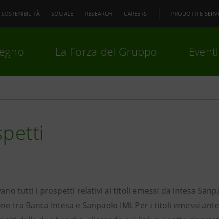
SOSTENIBILITÀ
SOCIALE
RESEARCH
CAREERS
PRODOTTI E SERVI
pegno
La Forza del Gruppo
Eventi
premi
Invio
per cercare o
ESC
petti
vano tutti i prospetti relativi ai titoli emessi da Intesa Sa
one tra Banca Intesa e Sanpaolo IMI. Per i titoli emessi ant