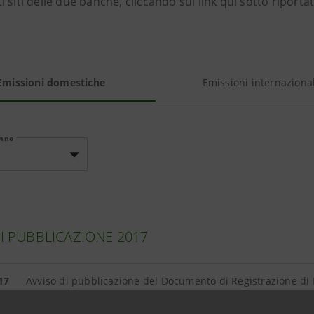
 siti delle due banche, cliccando sui link qui sotto riportat
Emissioni domestiche
Emissioni internazional
anno
DI PUBBLICAZIONE 2017
17
Avviso di pubblicazione del Documento di Registrazione di I
supplemento al Prospetto di Base 2016/2017 relativo al pro