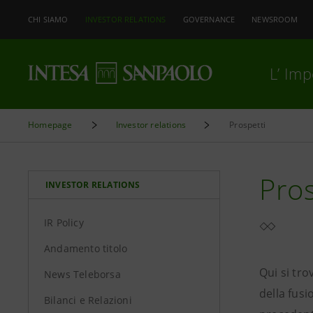
CHI SIAMO
INVESTOR RELATIONS
GOVERNANCE
NEWSROOM
L’ Im
Homepage
Investor relations
Prospetti
Pros
INVESTOR RELATIONS
IR Policy
Andamento titolo
Qui si tro
News Teleborsa
della fusi
Bilanci e Relazioni