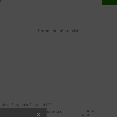
i.
i
Documenti informativi
ntesa Sanpaolo S.p.A.; del 2°
PDF
gramma di emissione e di offerta di
307 Kb