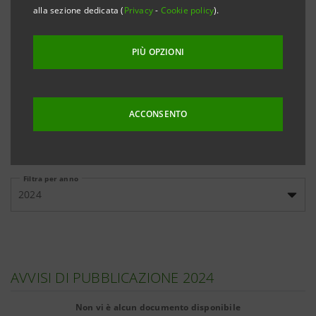
banche, cliccando sui link qui sotto riportati.
alla sezione dedicata (
Privacy
-
Cookie policy
).
PIÙ OPZIONI
Emissioni
Emissioni
Documenti
domestiche
internazionali
informativi
ACCONSENTO
Filtra per anno
2024
AVVISI DI PUBBLICAZIONE 2024
Non vi è alcun documento disponibile