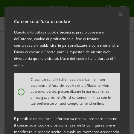
Consenso all'uso di cookie
Investor relations
Questo sito utilizza cookie tecnici e, previo consenso
dell’utente, cookie di profilazione al fine di inviare
comunicazioni pubblicitarie personalizzate e consente anche
Prospetti
l'invio di cookie di "terze parti" (impostati da un sito web
diverso da quello visitato). L'uso dei cookie ha la durata di 1
anno.
STAMPA
AGGIORNA
Cliccando sulla [x] di chiusura del banner, non
acconsenti all’uso dei cookie di profilazione. Non
Qui si trovano tutti i prospetti relativi ai titoli emessi
!
potremo, perciò, personalizzare la tua esperienza
di navigazione, né offrirti contenuti in linea con le
da Intesa Sanpaolo dal 1° gennaio 2007, data di
tue preferenze o i tuoi comportamenti online.
decorrenza della fusione tra Banca Intesa e Sanpaolo
IMI. Per i titoli emessi anteriormente a tale data, si
È possibile consultare l'informativa estesa, prestare o meno
il consenso ai cookie o personalizzarne la configurazione e
può fare riferimento ai precedenti siti delle due
modificare le proprie scelte in qualsiasi momento accedendo