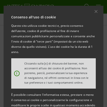
Consenso all'uso di cookie
Investor relations
Questo sito utilizza cookie tecnici e, previo consenso
dell’utente, cookie di profilazione al fine di inviare
comunicazioni pubblicitarie personalizzate e consente anche
Prospetti
l'invio di cookie di "terze parti" (impostati da un sito web
diverso da quello visitato). L'uso dei cookie ha la durata di 1
anno.
STAMPA
AGGIORNA
Cliccando sulla [x] di chiusura del banner, non
acconsenti all’uso dei cookie di profilazione. Non
Qui si trovano tutti i prospetti relativi ai titoli emessi
!
potremo, perciò, personalizzare la tua esperienza
di navigazione, né offrirti contenuti in linea con le
da Intesa Sanpaolo dal 1° gennaio 2007, data di
tue preferenze o i tuoi comportamenti online.
decorrenza della fusione tra Banca Intesa e Sanpaolo
IMI. Per i titoli emessi anteriormente a tale data, si
È possibile consultare l'informativa estesa, prestare o meno
il consenso ai cookie o personalizzarne la configurazione e
può fare riferimento ai precedenti siti delle due
modificare le proprie scelte in qualsiasi momento accedendo