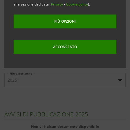
banche, cliccando sui link qui sotto riportati.
alla sezione dedicata (
Privacy
-
Cookie policy
).
PIÙ OPZIONI
Emissioni
Emissioni
Documenti
domestiche
internazionali
informativi
ACCONSENTO
Filtra per anno
2025
AVVISI DI PUBBLICAZIONE 2025
Non vi è alcun documento disponibile