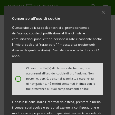
Consenso all'uso di cookie
Homepage
Questo sito utilizza cookie tecnici e, previo consenso
Intesa Sanpaolo e tutte le Società e Banche del
dell’utente, cookie di profilazione al fine di inviare
Gruppo soggette alla normativa sull’accessibilità,
comunicazioni pubblicitarie personalizzate e consente anche
l'invio di cookie di "terze parti" (impostati da un sito web
stanno adeguando i propri canali digitali
ai
diverso da quello visitato). L'uso dei cookie ha la durata di 1
requisiti di accessibilità previsti dalla normativa
anno.
dettata in materia e ispirati ai valori del proprio
Cliccando sulla [x] di chiusura del banner, non
codice etico.
acconsenti all’uso dei cookie di profilazione. Non
!
potremo, perciò, personalizzare la tua esperienza
di navigazione, né offrirti contenuti in linea con le
Il diritto all’accessibilità è uno dei fattori
tue preferenze o i tuoi comportamenti online.
cardine
su cui il Gruppo pone la massima attenzione,
anche attraverso una
costante revisione e
È possibile consultare l'informativa estesa, prestare o meno
il consenso ai cookie o personalizzarne la configurazione e
manutenzione
dei propri canali e contenuti digitali.
modificare le proprie scelte in qualsiasi momento accedendo