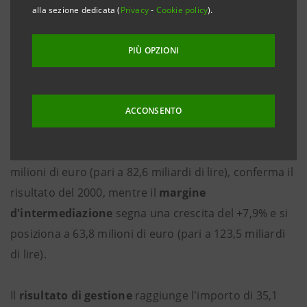
alla sezione dedicata (
Privacy
-
Cookie policy
).
Il risultato dell'esercizio consolida la redditività
emersa nelle rilevazioni trimestrali precedenti e si
PIÙ OPZIONI
contrappone alla perdita di circa 7 milioni di euro
registrata nel 2000.
ACCONSENTO
Per quanto riguarda alle altre principali voci di conto
economico, il
margine degli interessi
, pari a 42,6
milioni di euro (pari a 82,6 miliardi di lire), conferma il
risultato del 2000, mentre il
margine
d'intermediazione
segna una crescita del +7,9% e si
posiziona a 63,8 milioni di euro (pari a 123,5 miliardi
di lire).
Il
risultato di gestione
raggiunge l'importo di 35,1