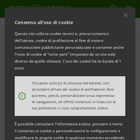
Consenso all'uso di cookie
Comunicati stampa
Questo sito utilizza cookie tecnici e, previo consenso
dell’utente, cookie di profilazione al fine di inviare
STAMPA
AGGIORNA
comunicazioni pubblicitarie personalizzate e consente anche
l'invio di cookie di "terze parti" (impostati da un sito web
Milano, 20 marzo 2002
diverso da quello visitato). L'uso dei cookie ha la durata di 1
anno.
Il Consiglio di amministrazione di Banca Cis (Gruppo
Cliccando sulla [x] di chiusura del banner, non
IntesaBci), presieduto da Giorgio Mazzella, ha
acconsenti all’uso dei cookie di profilazione. Non
approvato il progetto di bilancio al 31 dicembre 2001,
!
potremo, perciò, personalizzare la tua esperienza
di navigazione, né offrirti contenuti in linea con le
chepresenta un utile netto di 14,5 milioni di euro (pari
tue preferenze o i tuoi comportamenti online.
a 28,1 miliardi di lire), con la proposta all'Assemblea
di procedere alla distribuzione di un dividendo ai
È possibile consultare l'informativa estesa, prestare o meno
il consenso ai cookie o personalizzarne la configurazione e
Soci, per la prima volta dal 1993.
modificare le proprie scelte in qualsiasi momento accedendo