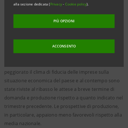
alla sezione dedicata (
Privacy
-
Cookie policy
).
Nord-est: più incerta la ripresa
PIÙ OPZIONI
Ø Gli spunti di ripresa che si sono manifestati nella
ACCONSENTO
prima parte dell’anno hanno lasciato il posto, nei
mesi più recenti, a segnali di arretramento. E’
peggiorato il clima di fiducia delle imprese sulla
situazione economica del paese e al contempo sono
state riviste al ribasso le attese a breve termine di
domanda e produzione rispetto a quanto indicato nel
trimestre precedente. Le prospettive di produzione,
in particolare, appaiono meno favorevoli rispetto alla
media nazionale.