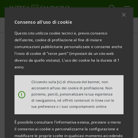
Consenso all'uso di cookie
Comunicati stampa
Questo sito utilizza cookie tecnici e, previo consenso
dell’utente, cookie di profilazione al fine di inviare
STAMPA
AGGIORNA
comunicazioni pubblicitarie personalizzate e consente anche
l'invio di cookie di "terze parti" (impostati da un sito web
Milano, 19 novembre 2002
diverso da quello visitato). L'uso dei cookie ha la durata di 1
anno.
Congiuntura Nord-Est
Cliccando sulla [x] di chiusura del banner, non
acconsenti all’uso dei cookie di profilazione. Non
!
potremo, perciò, personalizzare la tua esperienza
A cura del Servizio Studi e Analisi Finanziaria di
di navigazione, né offrirti contenuti in linea con le
tue preferenze o i tuoi comportamenti online.
IntesaBci e
È possibile consultare l'informativa estesa, prestare o meno
di Ricerche per l'Economia e la Finanza (ref.)
il consenso ai cookie o personalizzarne la configurazione e
modificare le proprie scelte in qualsiasi momento accedendo