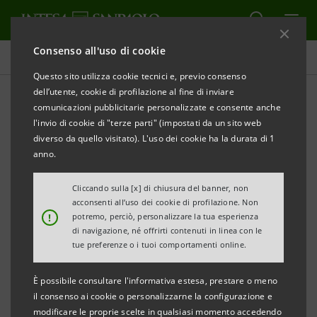
Consenso all'uso di cookie
Comunicati stampa
Questo sito utilizza cookie tecnici e, previo consenso
dell’utente, cookie di profilazione al fine di inviare
STAMPA
AGGIORNA
comunicazioni pubblicitarie personalizzate e consente anche
l'invio di cookie di "terze parti" (impostati da un sito web
Milano, 13 novembre 2003
diverso da quello visitato). L'uso dei cookie ha la durata di 1
anno.
Cliccando sulla [x] di chiusura del banner, non
Risultati consolidati del terzo trimestre:
acconsenti all’uso dei cookie di profilazione. Non
!
potremo, perciò, personalizzare la tua esperienza
* Utile netto a 328 mln. di euro, rispetto al
di navigazione, né offrirti contenuti in linea con le
tue preferenze o i tuoi comportamenti online.
risultato negativo di 58 mln. del terzo trimestre
2002
È possibile consultare l'informativa estesa, prestare o meno
il consenso ai cookie o personalizzarne la configurazione e
*
Utile delle attività ordinarie cresciuto da 306
modificare le proprie scelte in qualsiasi momento accedendo