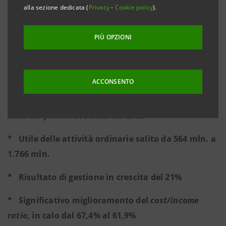
mln. a 621 mln.
alla sezione dedicata (
Privacy
-
Cookie policy
).
* Risultato di gestione in crescita del 34%
PIÙ OPZIONI
Risultati consolidati dei primi nove mesi:
ACCONSENTO
*
Utile netto a 1.038 mln. di euro, rispetto ai 56
mln. dei primi nove mesi del 2002
* Utile delle attività ordinarie salito da 564 mln. a
1.766 mln.
* Risultato di gestione in crescita del 21%
* Significativo miglioramento del
cost/income
ratio
, in calo dal 67,4% al 61,9%