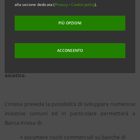
alla sezione dedicata (
Privacy
-
Cookie policy
).
PIÙ OPZIONI
Milano/Singapore, 27 maggio 2004
-
Banca Intesa e
Asian Development Bank hanno firmato a Singapore
ACCONSENTO
un accordo per sostenere le attività di import-
export delle aziende italiane nel continente
asiatico.
L’intesa prevede la possibilità di sviluppare numerose
iniziative comuni ed in particolare permetterà a
Banca Intesa di:
assumere rischi commerciali su banche di