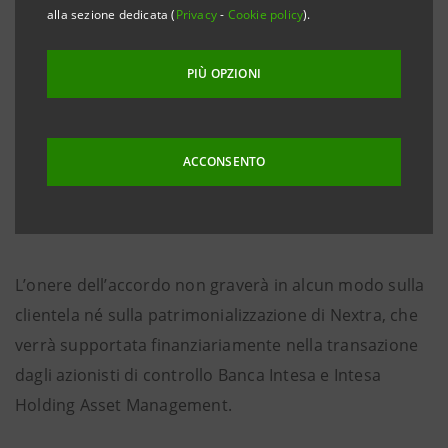
alla sezione dedicata (
Privacy
-
Cookie policy
).
Banca Intesa ribadisce l’assoluta correttezza dei
comportamenti del Gruppo e precisa di essere
PIÙ OPZIONI
addivenuta all’ipotesi di accordo al fine di evitare
qualsiasi turbamento che sarebbe potuto sorgere
nella clientela a seguito del coinvolgimento del
ACCONSENTO
Gruppo in lunghe controversie giudiziarie.
L’onere dell’accordo non graverà in alcun modo sulla
clientela né sulla patrimonializzazione di Nextra, che
verrà supportata finanziariamente nella transazione
dagli azionisti di controllo Banca Intesa e Intesa
Holding Asset Management.