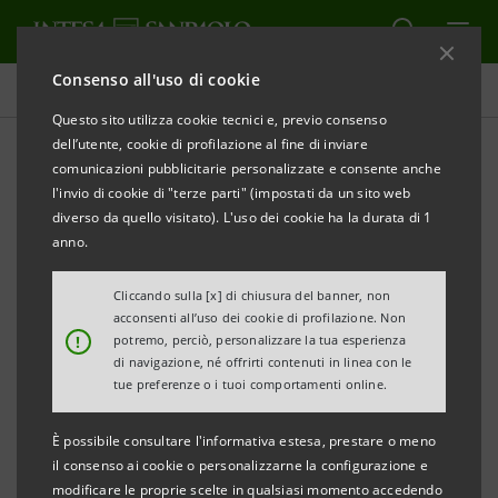
Consenso all'uso di cookie
Comunicati stampa
Questo sito utilizza cookie tecnici e, previo consenso
dell’utente, cookie di profilazione al fine di inviare
STAMPA
AGGIORNA
comunicazioni pubblicitarie personalizzate e consente anche
l'invio di cookie di "terze parti" (impostati da un sito web
Milano, 06 ottobre 2004
diverso da quello visitato). L'uso dei cookie ha la durata di 1
anno.
Il Consiglio di Amministrazione di Banca Intesa
Cliccando sulla [x] di chiusura del banner, non
riunitosi in data odierna ha approvato l’ipotesi di
acconsenti all’uso dei cookie di profilazione. Non
accordo transattivo della controllata Nextra con il
!
potremo, perciò, personalizzare la tua esperienza
di navigazione, né offrirti contenuti in linea con le
gruppo Parmalat in merito alle obbligazioni di 300
tue preferenze o i tuoi comportamenti online.
milioni di euro nominali acquistate nel giugno-luglio
2003.
È possibile consultare l'informativa estesa, prestare o meno
il consenso ai cookie o personalizzarne la configurazione e
modificare le proprie scelte in qualsiasi momento accedendo