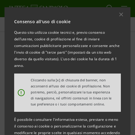
Consenso all'uso di cookie
Comunicati stampa
Questo sito utilizza cookie tecnici e, previo consenso
dell’utente, cookie di profilazione al fine di inviare
STAMPA
AGGIORNA
comunicazioni pubblicitarie personalizzate e consente anche
l'invio di cookie di "terze parti" (impostati da un sito web
Milano, 01 dicembre 2005
diverso da quello visitato). L'uso dei cookie ha la durata di 1
anno.
UN VIAGGIO VERSO UN NUOVO CONCETTO DI
Cliccando sulla [x] di chiusura del banner, non
RISPARMIO COME MOTORE DELL’ECONOMIA E COME
acconsenti all’uso dei cookie di profilazione. Non
USO CONSAPEVOLE DELLE RISORSE
!
potremo, perciò, personalizzare la tua esperienza
di navigazione, né offrirti contenuti in linea con le
tue preferenze o i tuoi comportamenti online.
LE ATTIVITA’ DEI BAMBINI DI TUTTA ITALIA SI
TRASFORMANO IN AIUTI CONCRETI PER IL “PROJECT
È possibile consultare l'informativa estesa, prestare o meno
il consenso ai cookie o personalizzarne la configurazione e
MALAWI”, L’INIZIATIVA UMANITARIA FINANZIATA DA
modificare le proprie scelte in qualsiasi momento accedendo