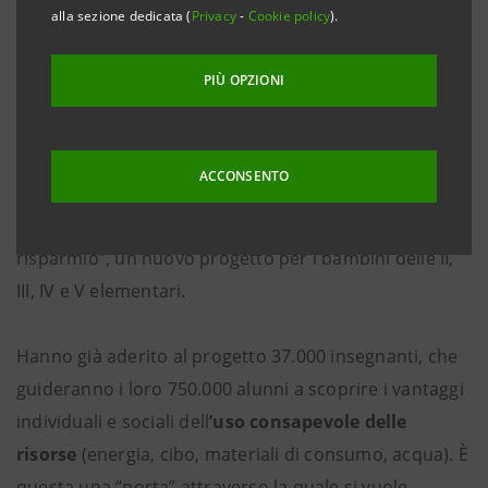
BANCA INTESA E FONDAZIONE CARIPLO PER IL
alla sezione dedicata (
Privacy
-
Cookie policy
).
MALAWI, UNO DEI PAESI AFRICANI PIU’ POVERI E
DIMENTICATI
PIÙ OPZIONI
Banca Intesa (con 13 banche del Gruppo) e
ACCONSENTO
Fondazione Cariplo, sotto l’Alto Patronato della
Presidenza della Repubblica, lanciano “A scuola di
risparmio”, un nuovo progetto per i bambini delle II,
III, IV e V elementari.
Hanno già aderito al progetto 37.000 insegnanti, che
guideranno i loro 750.000 alunni a scoprire i vantaggi
individuali e sociali dell
’uso consapevole delle
risorse
(energia, cibo, materiali di consumo, acqua). È
questa una “porta” attraverso la quale si vuole