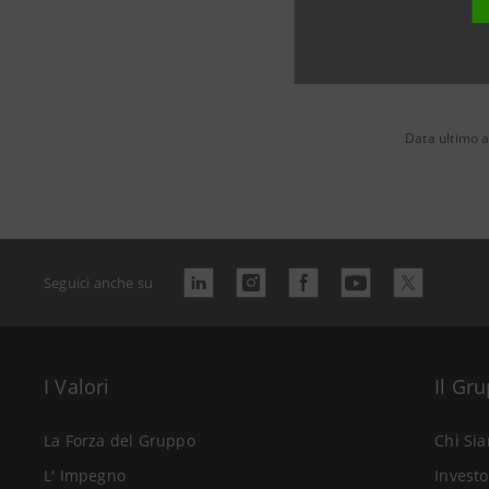
Data ultimo 
Seguici anche su
I Valori
Il Gr
La Forza del Gruppo
Chi Si
L' Impegno
Investo