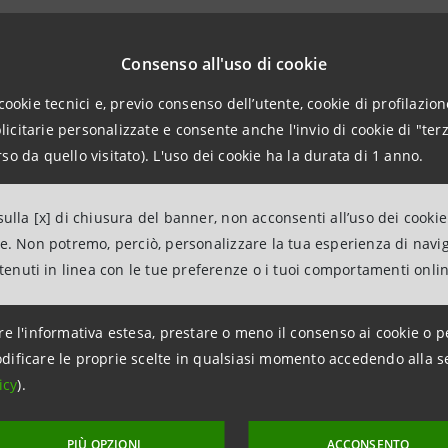
943180
lations@bancaintesa.it
Consenso all'uso di cookie
cookie tecnici e, previo consenso dell’utente, cookie di profilazione
citarie personalizzate e consente anche l'invio di cookie di "terz
esa
so da quello visitato). L'uso dei cookie ha la durata di 1 anno.
tions
963531
ulla [x] di chiusura del banner, non acconsenti all’uso dei cookie
ancaintesa.it
ne. Non potremo, perciò, personalizzare la tua esperienza di navi
ntenuti in linea con le tue preferenze o i tuoi comportamenti onli
aintesa.it
re l'informativa estesa, prestare o meno il consenso ai cookie o p
dificare le proprie scelte in qualsiasi momento accedendo alla s
icy
).
PIÙ OPZIONI
ACCONSENTO