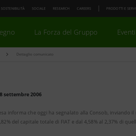
SOSTENIBILITÀ
SOCIALE
RESEARCH
CAREERS
PRODOTTI E SERVI
pegno
La Forza del Gruppo
Eventi
Dettaglio comunicato
premi
Invio
per cercare o
ESC
18 settembre 2006
sa informa che oggi ha segnalato alla Consob, inviando il 
,82% del capitale totale di FIAT e dal 4,58% al 2,37% di quel