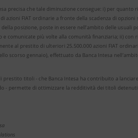
esa precisa che tale diminuzione consegue: i) per quanto ri
i azioni FIAT ordinarie a fronte della scadenza di opzioni su
della posizione, poste in essere nell’ambito delle usuali po
 e comunicate più volte alla comunità finanziaria; ii) con
ente al prestito di ulteriori 25.500.000 azioni FIAT ordinari
ello scorso gennaio), effettuato da Banca Intesa nell’ambito d
 di prestito titoli - che Banca Intesa ha contribuito a lanci
o - permette di ottimizzare la redditività dei titoli detenuti
esa
elations