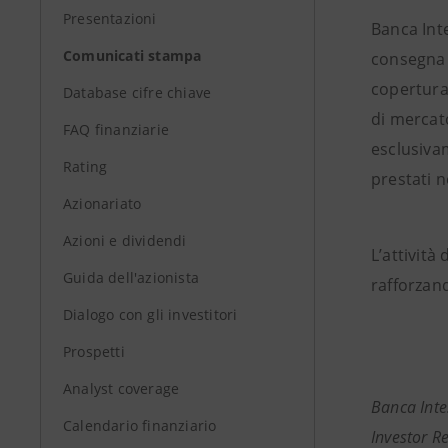
Presentazioni
Banca Int
Comunicati stampa
consegna d
copertura 
Database cifre chiave
di mercato
FAQ finanziarie
esclusivam
Rating
prestati n
Azionariato
Azioni e dividendi
L’attività
Guida dell'azionista
rafforzand
Dialogo con gli investitori
Prospetti
Analyst coverage
Banca Int
Calendario finanziario
Investor R