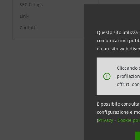
SEC Filings
+39.02.87
investore
Link
Contatti
Questo sito utilizza 
comunicazioni pubbli
Banca Int
da un sito web diver
Media Rela
+39.02.87
Cliccando s
stampa@b
profilazio
!
offrirti co
www.banc
È possibile consulta
configurazione e mo
(
Privacy
-
Cookie pol