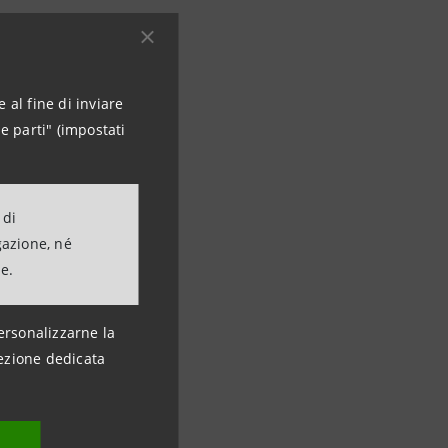
 al fine di inviare
e parti" (impostati
 di
gazione, né
ne.
ersonalizzarne la
ezione dedicata