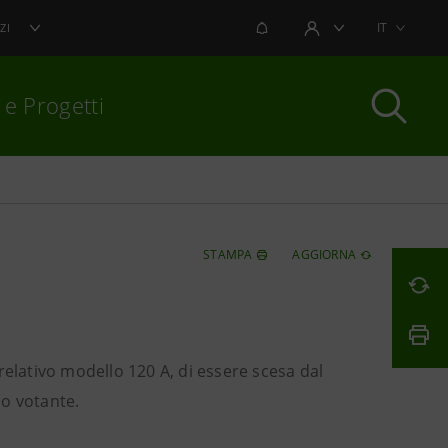
NOTIFICHE
IT
ZI
AREA UTENTE
 e Progetti
per chiudere
STAMPA
AGGIORNA
relativo modello 120 A, di essere scesa dal
lo votante.