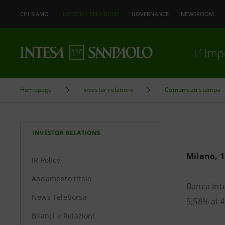
CHI SIAMO
INVESTOR RELATIONS
GOVERNANCE
NEWSROOM
L’ Im
Homepage
Investor relations
Comunicati stampa
INVESTOR RELATIONS
Milano, 
IR Policy
Andamento titolo
Banca Inte
News Teleborsa
5,58% al 4
Bilanci e Relazioni