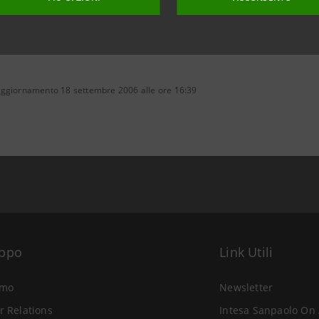
aggiornamento 18 settembre 2006 alle ore 16:39
uppo
Link Utili
amo
Newsletter
r Relations
Intesa Sanpaolo On 