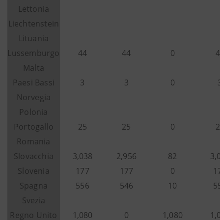
Lettonia
Liechtenstein
Lituania
Lussemburgo
44
44
0
4
Malta
Paesi Bassi
3
3
0
Norvegia
Polonia
Portogallo
25
25
0
2
Romania
Slovacchia
3,038
2,956
82
3,
Slovenia
177
177
0
1
Spagna
556
546
10
5
Svezia
Regno Unito
1,080
0
1,080
1,