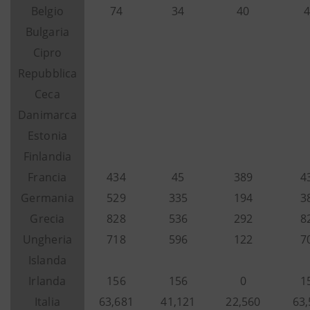
Belgio
74
34
40
4
Bulgaria
Cipro
Repubblica
Ceca
Danimarca
Estonia
Finlandia
Francia
434
45
389
4
Germania
529
335
194
3
Grecia
828
536
292
8
Ungheria
718
596
122
7
Islanda
Irlanda
156
156
0
1
Italia
63,681
41,121
22,560
63,