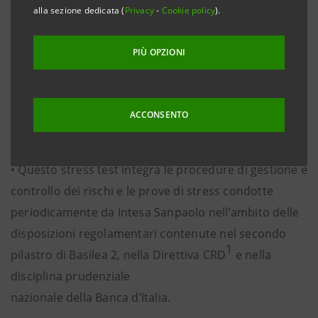
alla sezione dedicata (
Privacy
-
Cookie policy
).
Supervisors, CEBS), con la collaborazione della Banca
centrale europea (BCE) e sotto la supervisione della
PIÙ OPZIONI
Banca d’Italia.
• Intesa Sanpaolo riconosce e prende atto dei risultati
ACCONSENTO
dello stress test europeo.
• Questo stress test integra le procedure di gestione e
controllo dei rischi e le prove di stress condotte
periodicamente da Intesa Sanpaolo nell’ambito delle
disposizioni regolamentari contenute nel secondo
1
pilastro di Basilea 2, nella Direttiva CRD
e nella
disciplina prudenziale
nazionale della Banca d’Italia.