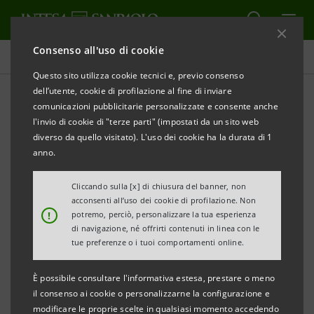
Consenso all'uso di cookie
Comunicati stampa
Questo sito utilizza cookie tecnici e, previo consenso
dell’utente, cookie di profilazione al fine di inviare
STAMPA
AGGIORNA
comunicazioni pubblicitarie personalizzate e consente anche
l'invio di cookie di "terze parti" (impostati da un sito web
diverso da quello visitato). L'uso dei cookie ha la durata di 1
anno.
INTESA SANPAOLO SUPERA LO
STRESS TEST
EUROPEO
Cliccando sulla [x] di chiusura del banner, non
acconsenti all’uso dei cookie di profilazione. Non
!
potremo, perciò, personalizzare la tua esperienza
Torino, Milano, 23 luglio 2010
di navigazione, né offrirti contenuti in linea con le
tue preferenze o i tuoi comportamenti online.
• Intesa Sanpaolo ha partecipato allo stress test
È possibile consultare l'informativa estesa, prestare o meno
europeo 2010 coordinato dal Comitato europeo dei
il consenso ai cookie o personalizzarne la configurazione e
modificare le proprie scelte in qualsiasi momento accedendo
supervisori bancari (Committee of European Banking