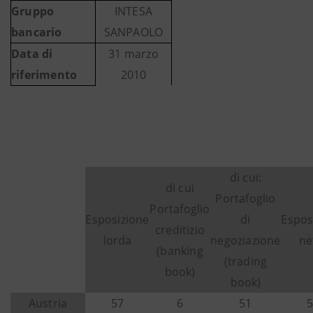
Gruppo
INTESA
bancario
SANPAOLO
Data di
31 marzo
riferimento
2010
di cui:
di cui
Portafoglio
Portafoglio
Esposizione
di
Espos
creditizio
lorda
negoziazione
ne
(banking
(trading
book)
book)
Austria
57
6
51
5