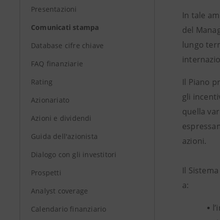
Presentazioni
In tale a
Comunicati stampa
del Manag
lungo ter
Database cifre chiave
internazio
FAQ finanziarie
Il Piano p
Rating
gli incent
Azionariato
quella var
Azioni e dividendi
espressame
Guida dell'azionista
azioni.
Dialogo con gli investitori
Il Sistem
Prospetti
a:
Analyst coverage
l
Calendario finanziario