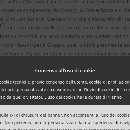
 è rivolto al “personale più rilevante”, così come definito da
rispettiva competenza, dai Consigli di Sorveglianza e di Ge
ei Direttori Generali Gaetano Miccichè e Marco Morelli, neg
(2)
, nei responsabili delle funzioni di controllo interno a l
 funzioni aziendali e aree di business e nei soggetti, definit
ischi rilevanti per il Gruppo, quali, a titolo puramente esem
s di Banca IMI, per un totale al momento stimabile in circa
 dei beneficiari rientrano, pertanto, i Dirigenti che hanno
Consenso all'uso di cookie
il potere di adottare decisioni di gestione che possono in
cookie tecnici e, previo consenso dell’utente, cookie di profilazione
ente.
citarie personalizzate e consente anche l'invio di cookie di "terz
so da quello visitato). L'uso dei cookie ha la durata di 1 anno.
 ha altresì deciso di allargare la partecipazione al Sistema
 esteso”) rispetto alla popolazione identificabile in base a
 al fine di diffondere nel modo più ampio possibile all’in
ulla [x] di chiusura del banner, non acconsenti all’uso dei cookie
ne. Non potremo, perciò, personalizzare la tua esperienza di navi
ità attraverso un reale collegamento dei compensi con l’effet