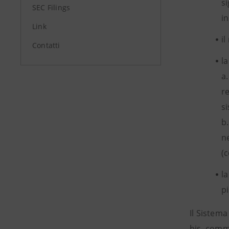
si
SEC Filings
i
Link
i
Contatti
la
a.
re
s
b
n
(
l
pi
Il Sistema
bis, comma