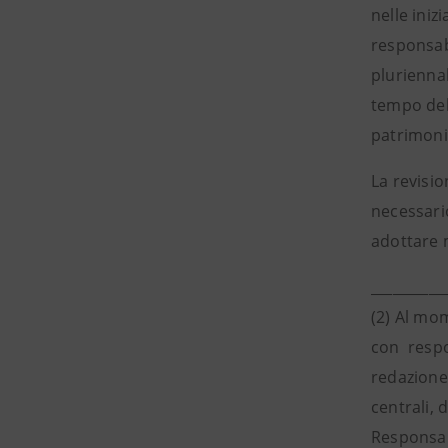
nelle iniz
responsabi
pluriennal
tempo del 
patrimonia
La revisio
necessario
adottare m
__________
(2) Al mom
con respon
redazione 
centrali, 
Responsabi