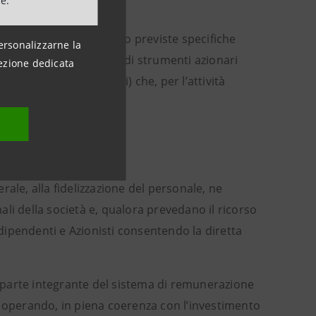
ne.
 circa 780 risorse, sono previste specifiche
ersonalizzarne la
one, mentre l’utilizzo di strumenti azionari
ezione dedicata
up (circa 80 dirigenti) che, per l’attività
erale, alla fidelizzazione del personale, ne
li della società e, qualora prevedano il ricorso
 dipendenti e Azionisti consentendo la diretta
o, parte integrante del sistema di remunerazione
s operando, in piena coerenza con l’investimento