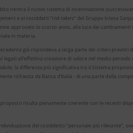
mbito rientra il nuovo sistema di incentivazione (successiv
ement e ai cosiddetti “
risk takers
” del Gruppo Intesa Sanpao
mine approvato lo scorso anno, alla luce dei cambiamenti 
nale in materia.
recedente già rispondeva a larga parte dei criteri previsti d
ivi legati all’effettiva creazione di valore nel medio period
iabile; la differenza più significativa tra il Sistema propos
nte richiesta da Banca d’Italia - di una parte della compo
a proposto risulta pienamente coerente con le recenti disp
’individuazione del cosiddetto “personale più rilevante”, ov