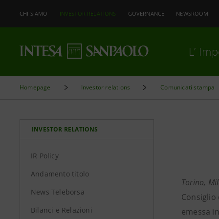
CHI SIAMO
INVESTOR RELATIONS
GOVERNANCE
NEWSROOM
L’ Im
Homepage
Investor relations
Comunicati stampa
INVESTOR RELATIONS
IR Policy
Andamento titolo
Torino, Mi
News Teleborsa
Consiglio
Bilanci e Relazioni
emessa in