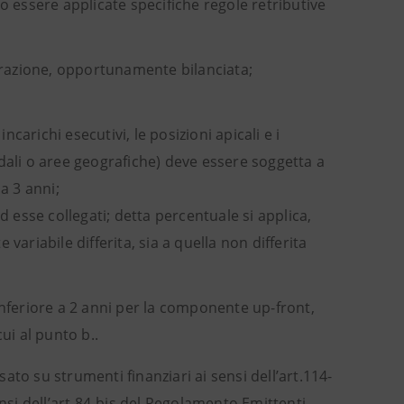
ono essere applicate specifiche regole retributive
erazione, opportunamente bilanciata;
carichi esecutivi, le posizioni apicali e i
endali o aree geografiche) deve essere soggetta a
a 3 anni;
 esse collegati; detta percentuale si applica,
ariabile differita, sia a quella non differita
nferiore a 2 anni per la componente up-front,
cui al punto b..
to su strumenti finanziari ai sensi dell’art.114-
ensi dell’art.84-bis del Regolamento Emittenti