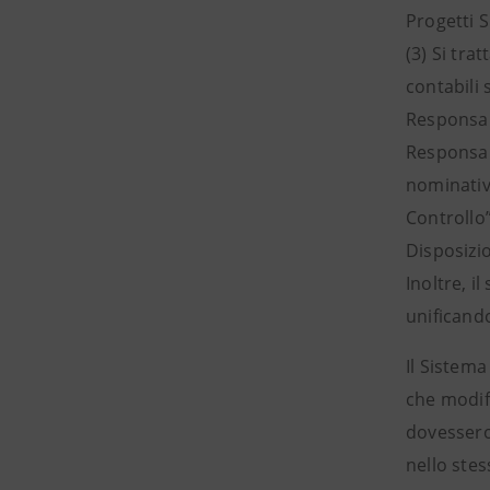
Progetti S
(3) Si tra
contabili 
Responsab
Responsab
nominativi
Controllo”
Disposizio
Inoltre, i
unificand
Il Sistema
che modifi
dovessero
nello stes