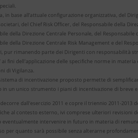
peciali.
tta, in base all’attuale configurazione organizzativa, del D
societari, del Chief Risk Officer, del Responsabile della Dir
ile della Direzione Centrale Personale, del Responsabile d
ile della Direzione Centrale Risk Management e del Respons
, pur rimanendo parte dei Dirigenti con responsabilità stra
 ai fini dell’applicazione delle specifiche norme in materia
ni di Vigilanza.
l sistema di incentivazione proposto permette di semplific
o in un unico strumento i piani di incentivazione di breve
 decorre dall’esercizio 2011 e copre il triennio 2011-2013 
che al contesto esterno, ivi comprese ulteriori revisioni 
 eventualmente intervenire in futuro in materia di remu
so per quanto sarà possibile senza alterarne profondamente