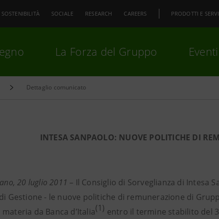
SOSTENIBILITÀ
SOCIALE
RESEARCH
CAREERS
PRODOTTI E SERVI
pegno
La Forza del Gruppo
Eventi
Dettaglio comunicato
premi
Invio
per cercare o
ESC
INTESA
SANPAOLO: NUOVE POLITICHE DI R
lano, 20 luglio
2011
–
Il Consiglio di Sorveglianza di Intesa
 di Gestione - le nuove politiche di remunerazione di Gru
(1)
 materia da Banca d’Italia
entro il termine stabilito del 3