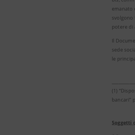
emanato da
svolgono f
potere di 
Il Documen
sede socia
le princip
__________
(1) “Dispo
bancari” p
Soggetti 