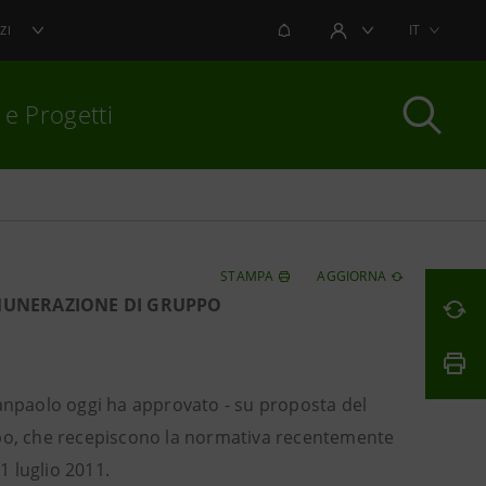
NOTIFICHE
IT
ZI
AREA UTENTE
 e Progetti
per chiudere
STAMPA
AGGIORNA
EMUNERAZIONE DI GRUPPO
 Sanpaolo oggi ha approvato - su proposta del
ppo, che recepiscono la normativa recentemente
1 luglio 2011.