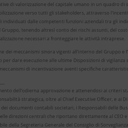
iative di valorizzazione del capitale umano in un quadro di 
lizzazione verso tutti gli stakeholders, attraverso l’incent
i individuati dalle competenti funzioni aziendali tra gli indi
Gruppo, tenendo altresì conto dei rischi assunti, del costo d
lizzazione necessari a fronteggiare le attività intraprese.
ne dei meccanismi sinora vigenti all’interno del Gruppo e 
 per dare esecuzione alle ultime Disposizioni di vigilanza c
eccanismi di incentivazione aventi specifiche caratteristi
___
ento dell’odierna approvazione e attenendosi ai criteri stab
sabilità strategica, oltre al Chief Executive Officer, e ai Di
dei documenti contabili societari, i Responsabili delle Busin
delle direzioni centrali che riportano direttamente al CEO e 
le della Segreteria Generale del Consiglio di Sorveglianza