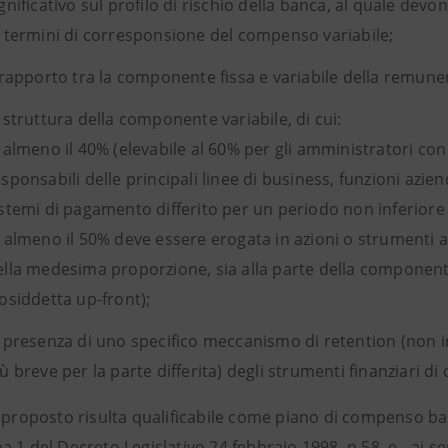
gnificativo sul profilo di rischio della banca, al quale dev
n termini di corresponsione del compenso variabile;
l rapporto tra la componente fissa e variabile della remun
 struttura della componente variabile, di cui:
 almeno il 40% (elevabile al 60% per gli amministratori con in
sponsabili delle principali linee di business, funzioni azi
istemi di pagamento differito per un periodo non inferiore 
. almeno il 50% deve essere erogata in azioni o strumenti ad
ella medesima proporzione, sia alla parte della componente v
cosiddetta up-front);
a presenza di uno specifico meccanismo di retention (non i
ù breve per la parte differita) degli strumenti finanziari di 
 proposto risulta qualificabile come piano di compenso basa
 1 del Decreto Legislativo 24 febbraio 1998, n.58, e - ai s