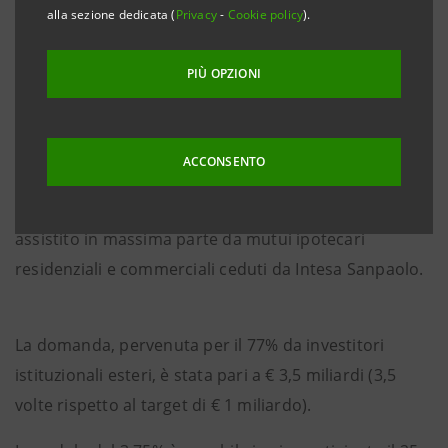
Torino, Milano, 13 settembre 2012
– Intesa Sanpaolo ha
alla sezione dedicata (
Privacy
-
Cookie policy
).
lanciato oggi un’emissione di Obbligazioni Bancarie
Garantite (OBG) sull’euromercato per € 1 miliardo
PIÙ OPZIONI
destinata ai mercati internazionali per ottimizzare la
gestione di tesoreria.
ACCONSENTO
Si tratta di una OBG a tasso fisso a 7 anni emessa a
valere sul Programma di emissione di € 20 miliardi
assistito in massima parte da mutui ipotecari
residenziali e commerciali ceduti da Intesa Sanpaolo.
La domanda, pervenuta per il 77% da investitori
istituzionali esteri, è stata pari a € 3,5 miliardi (3,5
volte rispetto al target di € 1 miliardo).