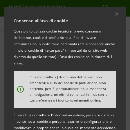
Consenso all'uso di cookie
Comunicati stampa
Questo sito utilizza cookie tecnici e, previo consenso
dell’utente, cookie di profilazione al fine di inviare
STAMPA
AGGIORNA
comunicazioni pubblicitarie personalizzate e consente anche
INTESA SANPAOLO LANCIA UNA EMISSIONE DI
l'invio di cookie di "terze parti" (impostati da un sito web
OBBLIGAZIONI BANCARIE GARANTITE BENCHMARK
diverso da quello visitato). L'uso dei cookie ha la durata di 1
ASSISTITE DA MUTUI IPOTECARI A 7 ANNI PER € 1
anno.
MILIARDO
Cliccando sulla [x] di chiusura del banner, non
acconsenti all’uso dei cookie di profilazione. Non
- La domanda, pervenuta per il 77% da investitori
!
potremo, perciò, personalizzare la tua esperienza
istituzionali esteri, è stata pari a € 3,5 miliardi (3,5
di navigazione, né offrirti contenuti in linea con le
tue preferenze o i tuoi comportamenti online.
volte rispetto al target di € 1 miliardo)
- Spread pari al tasso mid swap + 245 punti base (47
È possibile consultare l'informativa estesa, prestare o meno
punti base al di sotto del BTP di pari scadenza)
il consenso ai cookie o personalizzarne la configurazione e
modificare le proprie scelte in qualsiasi momento accedendo