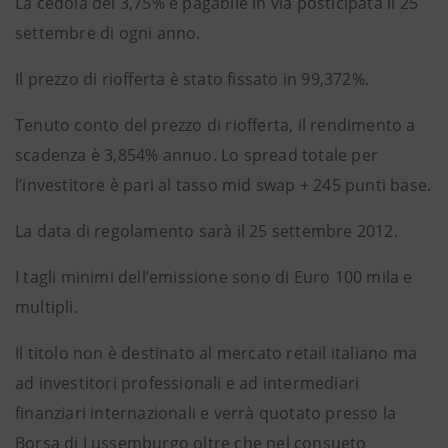
La cedola del 3,75% è pagabile in via posticipata il 25
settembre di ogni anno.
Il prezzo di riofferta è stato fissato in 99,372%.
Tenuto conto del prezzo di riofferta, il rendimento a
scadenza è 3,854% annuo. Lo spread totale per
l’investitore è pari al tasso mid swap + 245 punti base.
La data di regolamento sarà il 25 settembre 2012.
I tagli minimi dell’emissione sono di Euro 100 mila e
multipli.
Il titolo non è destinato al mercato retail italiano ma
ad investitori professionali e ad intermediari
finanziari internazionali e verrà quotato presso la
Borsa di Lussemburgo oltre che nel consueto