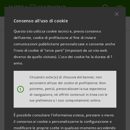
Consenso all'uso di cookie
Comunicati stampa
Questo sito utilizza cookie tecnici e, previo consenso
dell’utente, cookie di profilazione al fine di inviare
STAMPA
AGGIORNA
comunicazioni pubblicitarie personalizzate e consente anche
INTESA SANPAOLO PERFEZIONA LO SCAMBIO DI
l'invio di cookie di "terze parti" (impostati da un sito web
TITOLI SUBORDINATI DI TIPO LOWER TIER II IN
diverso da quello visitato). L'uso dei cookie ha la durata di 1
CIRCOLAZIONE
anno.
CON UN TITOLO SENIOR DI NUOVA EMISSIONE
Cliccando sulla [x] di chiusura del banner, non
acconsenti all’uso dei cookie di profilazione. Non
!
potremo, perciò, personalizzare la tua esperienza
di navigazione, né offrirti contenuti in linea con le
Torino, Milano, 9 novembre 2012
–
Oggi è stato
tue preferenze o i tuoi comportamenti online.
perfezionato lo scambio da parte di Intesa Sanpaolo
È possibile consultare l'informativa estesa, prestare o meno
dei propri titoli subordinati di tipo Lower Tier II in
il consenso ai cookie o personalizzarne la configurazione e
circolazione con un titolo
senior
di nuova emissione ai
modificare le proprie scelte in qualsiasi momento accedendo