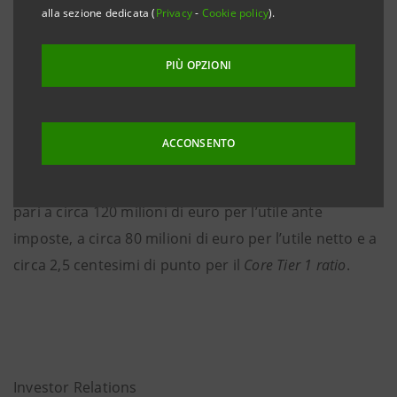
sensi delle Offerte di Scambio pubblicate il 25 ottobre
alla sezione dedicata (
Privacy
-
Cookie policy
).
2012 e i cui risultati sono stati comunicati il 7
novembre 2012.
PIÙ OPZIONI
A seguito di tale perfezionamento, il Gruppo Intesa
Sanpaolo nel quarto trimestre 2012 registrerà un
ACCONSENTO
beneficio, comprensivo dell’effetto positivo della
chiusura dei derivati di copertura dal rischio di tasso,
pari a circa 120 milioni di euro per l’utile ante
imposte, a circa 80 milioni di euro per l’utile netto e a
circa 2,5 centesimi di punto per il
Core Tier 1 ratio
.
Investor Relations