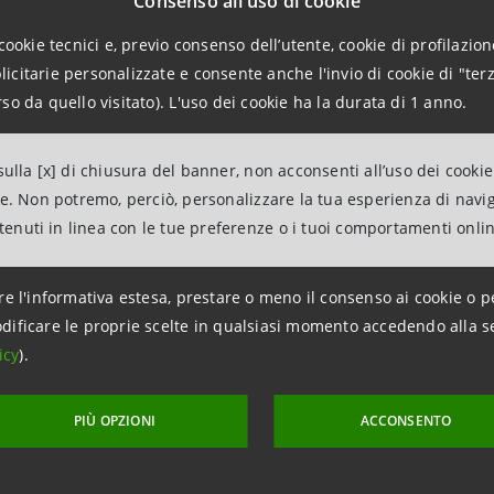
Consenso all'uso di cookie
* * *
cookie tecnici e, previo consenso dell’utente, cookie di profilazione
citarie personalizzate e consente anche l'invio di cookie di "terz
so da quello visitato). L'uso dei cookie ha la durata di 1 anno.
 Societaria e Investor Relations sono a disposizione per ev
ulla [x] di chiusura del banner, non acconsenti all’uso dei cookie
3, dalle ore 8,30 alle ore 17, e-mail: segreteria.societari
ne. Non potremo, perciò, personalizzare la tua esperienza di navi
relations@intesasanpaolo.com).
ntenuti in linea con le tue preferenze o i tuoi comportamenti onli
re l'informativa estesa, prestare o meno il consenso ai cookie o p
dificare le proprie scelte in qualsiasi momento accedendo alla s
Relations
icy
).
943180
.relations@intesasanpaolo.com
PIÙ OPZIONI
ACCONSENTO
ations