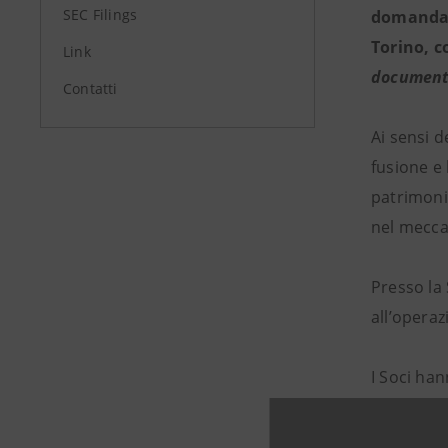
SEC Filings
domanda a
Torino, c
Link
documenta
Contatti
Ai sensi 
fusione e 
patrimonia
nel mecca
Presso la 
all’operaz
I Soci ha