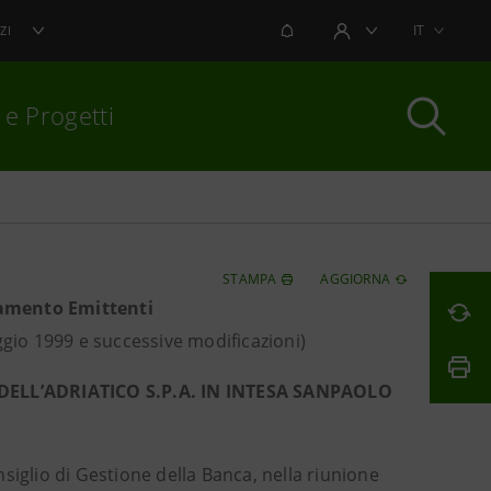
NOTIFICHE
IT
ZI
AREA UTENTE
 e Progetti
per chiudere
STAMPA
AGGIORNA
olamento Emittenti
gio 1999 e successive modificazioni)
ELL’ADRIATICO S.P.A. IN INTESA SANPAOLO
onsiglio di Gestione della Banca, nella riunione