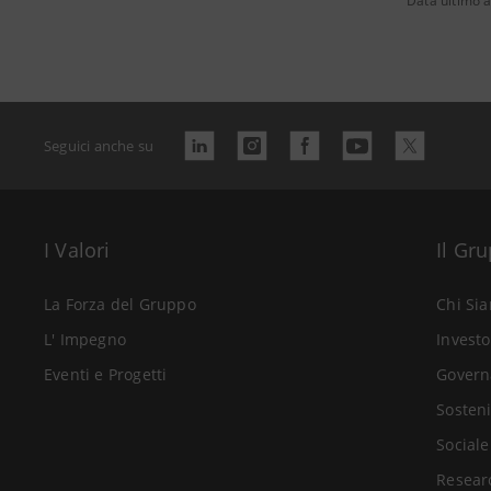
Data ultimo 
Seguici anche su
I Valori
Il Gr
La Forza del Gruppo
Chi Si
L' Impegno
Investo
Eventi e Progetti
Govern
Sosteni
Sociale
Resear