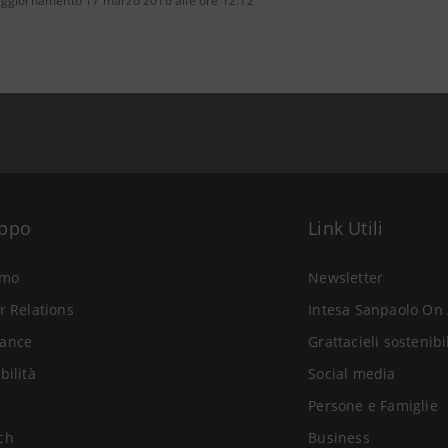
aggiornamento 17 marzo 2016 alle ore 12:12
uppo
Link Utili
amo
Newsletter
r Relations
Intesa Sanpaolo On 
ance
Grattacieli sostenibi
bilità
Social media
Persone e Famiglie
ch
Business