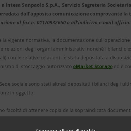
 Intesa Sanpaolo S.p.A., Servizio Segreteria Societaria -
orredata dall’apposita comunicazione comprovante la ti
zione al fax n. 011/0932650 o all’indirizzo e-mail uffic
della vigente normativa, la documentazione sull’operazione 
le relazioni degli organi amministrativi nonché i bilanci d’es
li) con le relative relazioni - è stata depositata a dispos
nismo di stoccaggio autorizzato
eMarket Storage
ed è con
Sede sociale sono stati altresì depositati i bilanci degli ulti
ione in oggetto.
nno facoltà di ottenere copia della sopraindicata document