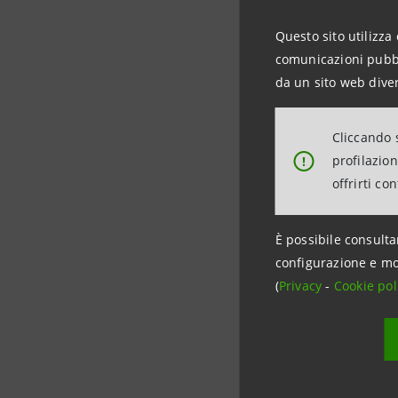
Questo sito utilizza 
comunicazioni pubbli
da un sito web diver
Segreteria
Cliccando s
028794300
profilazio
!
investor.
offrirti co
È possibile consulta
configurazione e mo
(
Privacy
-
Investor 
Cookie pol
+39.02.87
investor
Media Rel