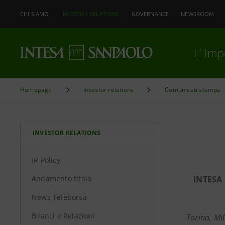
CHI SIAMO
INVESTOR RELATIONS
GOVERNANCE
NEWSROOM
L’ Im
Homepage
Investor relations
Comunicati stampa
INVESTOR RELATIONS
IR Policy
Andamento titolo
INTESA
News Teleborsa
Bilanci e Relazioni
Torino, Mi