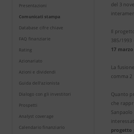
del 3 nove
Presentazioni
interament
Comunicati stampa
Database cifre chiave
Il progett
FAQ finanziarie
385/1993 -
17 marzo
Rating
Azionariato
La fusione
Azioni e dividendi
comma 2 c.
Guida dell'azionista
Quanto pre
Dialogo con gli investitori
che rappre
Prospetti
Sanpaolo 
Analyst coverage
interessat
Calendario finanziario
progetto 