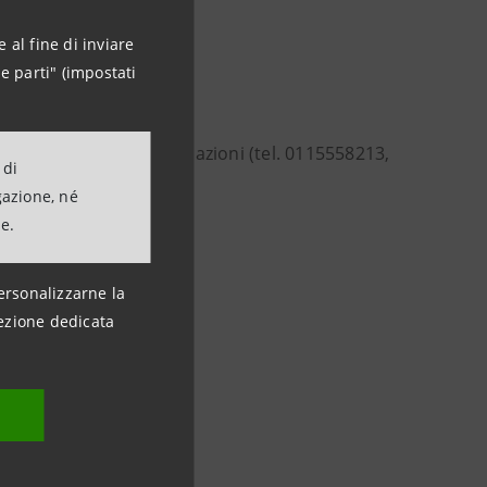
 al fine di inviare
e parti" (impostati
entuali ulteriori informazioni (tel. 0115558213,
 di
a@intesasanpaolo.com;
gazione, né
ne.
ersonalizzarne la
ezione dedicata