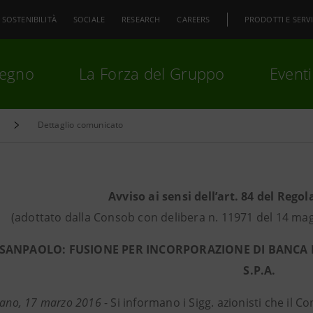
SOSTENIBILITÀ
SOCIALE
RESEARCH
CAREERS
PRODOTTI E SERVI
pegno
La Forza del Gruppo
Eventi
Dettaglio comunicato
premi
Invio
per cercare o
ESC
Avviso ai sensi dell’art. 84 del Reg
(adottato dalla Consob con delibera n. 11971 del 14 mag
 SANPAOLO: FUSIONE PER INCORPORAZIONE DI BANCA D
S.P.A.
lano, 17 marzo 2016
- Si informano i Sigg. azionisti che il C