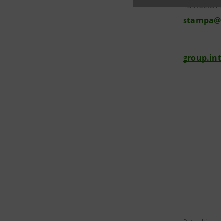
+39.02.87
stampa@
group.in