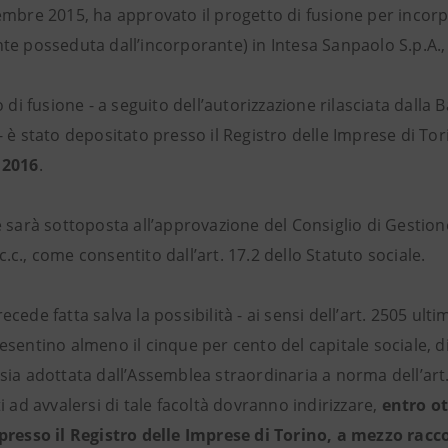
mbre 2015, ha approvato il progetto di fusione per incorpo
e posseduta dall’incorporante) in Intesa Sanpaolo S.p.A., n
o di fusione - a seguito dell’autorizzazione rilasciata dalla B
 è stato depositato presso il Registro delle Imprese di Tori
 2016
.
 sarà sottoposta all’approvazione del Consiglio di Gestione
c., come consentito dall’art. 17.2 dello Statuto sociale.
cede fatta salva la possibilità - ai sensi dell’art. 2505 ult
sentino almeno il cinque per cento del capitale sociale, di
sia adottata dall’Assemblea straordinaria a norma dell’art.
i ad avvalersi di tale facoltà dovranno indirizzare,
entro ot
presso il Registro delle Imprese di Torino, a mezzo rac