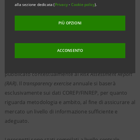
alla sezione dedicata (
Privacy
-
Cookie policy
).
Informazioni di background sul
2016 EU-wide
Transparency Exercise
PIÙ OPZIONI
Nell’incontro del 20 aprile 2016 il Consiglio delle
Autorità di Vigilanza dell’EBA ha deciso di condurre un
ACCONSENTO
Transparency Exercise
nel 2016, che d’ora in avanti
verrà eseguito con frequenza annuale e sarà
pubblicato contestualmente al
Risk Assessment Report
(RAR)
. Il
transparency exercise
annuale si baserà
esclusivamente sui dati COREP/FINREP, per quanto
riguarda metodologia e ambito, al fine di assicurare al
mercato un livello di informazione sufficiente e
adeguato.
I prospetti sono stati compilati a livello centrale