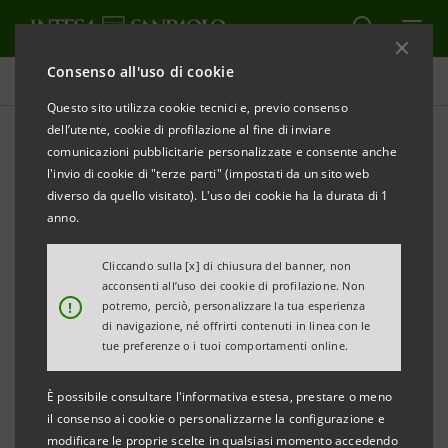
Consenso all'uso di cookie
Comunicati stampa
Questo sito utilizza cookie tecnici e, previo consenso
dell’utente, cookie di profilazione al fine di inviare
STAMPA
AGGIORNA
comunicazioni pubblicitarie personalizzate e consente anche
INTESA SANPAOLO:
2016 EU-WIDE TRANSPARENCY
l'invio di cookie di "terze parti" (impostati da un sito web
EXERCISE
diverso da quello visitato). L'uso dei cookie ha la durata di 1
anno.
Torino, Milano, 2 dicembre 2016
– Intesa Sanpaolo
Cliccando sulla [x] di chiusura del banner, non
acconsenti all’uso dei cookie di profilazione. Non
prende atto degli annunci effettuati oggi dall’Autorità
!
potremo, perciò, personalizzare la tua esperienza
Bancaria Europea e dalla Banca Centrale Europea in
di navigazione, né offrirti contenuti in linea con le
tue preferenze o i tuoi comportamenti online.
merito alle informazioni dell’
EU-wide Transparency
Exercise 2016
e all’adempimento della decisione del
È possibile consultare l'informativa estesa, prestare o meno
Consiglio delle Autorità di Vigilanza dell’EBA.
il consenso ai cookie o personalizzarne la configurazione e
modificare le proprie scelte in qualsiasi momento accedendo