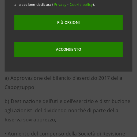
Al riguardo, si comunica che il Consiglio di
alla sezione dedicata (
Privacy
-
Cookie policy
).
Amministrazione, in data 6 marzo 2018, ha deliberato
di integrare l’elenco delle materie che l’Assemblea
PIÙ OPZIONI
dovrà trattare, prevedendo l’inserimento dei seguenti
punti:
ACCONSENTO
Parte ordinaria
•
Bilancio 2017:
a)
Approvazione del bilancio d’esercizio 2017 della
Capogruppo
b)
Destinazione dell’utile dell’esercizio e distribuzione
agli azionisti del dividendo nonché di parte della
Riserva sovrapprezzo;
•
Aumento del compenso della Società di Revisione