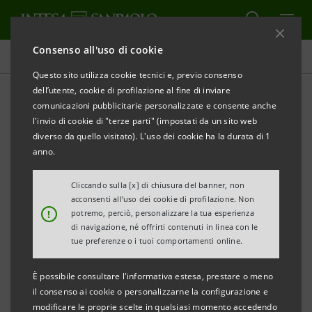
Consenso all'uso di cookie
Comunicati stampa
Questo sito utilizza cookie tecnici e, previo consenso
dell’utente, cookie di profilazione al fine di inviare
STAMPA
AGGIORNA
comunicazioni pubblicitarie personalizzate e consente anche
INTESA SANPAOLO:
INTEGRAZIONE DELL’AVVISO DI
l'invio di cookie di "terze parti" (impostati da un sito web
CONVOCAZIONE DELL’ASSEMBLEA
diverso da quello visitato). L'uso dei cookie ha la durata di 1
anno.
Torino, Milano, 20
marzo 2018
– Si fa riferimento
all’
Assemblea degli azionisti titolari di azioni
Cliccando sulla [x] di chiusura del banner, non
acconsenti all’uso dei cookie di profilazione. Non
ordinarie
di Intesa Sanpaolo S.p.A., convocata con
!
potremo, perciò, personalizzare la tua esperienza
avviso pubblicato in data 6 febbraio 2018, presso il
di navigazione, né offrirti contenuti in linea con le
tue preferenze o i tuoi comportamenti online.
Nuovo Centro Direzionale in Torino, con ingresso in
Corso Inghilterra n. 3, per le
ore 10.00
del
27 aprile
È possibile consultare l'informativa estesa, prestare o meno
2018, in unica convocazione
.
il consenso ai cookie o personalizzarne la configurazione e
modificare le proprie scelte in qualsiasi momento accedendo