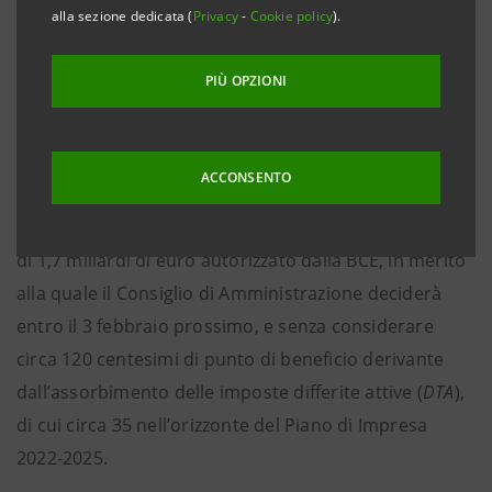
alla sezione dedicata (
Privacy
-
Cookie policy
).
atteso collocarsi al 31 dicembre 2022 su livelli
nell’ordine del 13% e successivamente su
livelli che
PIÙ OPZIONI
rispettino ampiamente l’obiettivo superiore al 12%
nell’orizzonte del Piano di Impresa 2022-2025
secondo le regole di Basilea 3 / Basilea 4, tenendo
ACCONSENTO
conto di tutti gli impatti regolamentari previsti e
dell’esecuzione del
buyback
per il restante ammontare
di 1,7 miliardi di euro autorizzato dalla BCE, in merito
alla quale il Consiglio di Amministrazione deciderà
entro il 3 febbraio prossimo, e senza considerare
circa 120 centesimi di punto di beneficio derivante
dall’assorbimento delle imposte differite attive (
DTA
),
di cui circa 35 nell’orizzonte del Piano di Impresa
2022-2025.