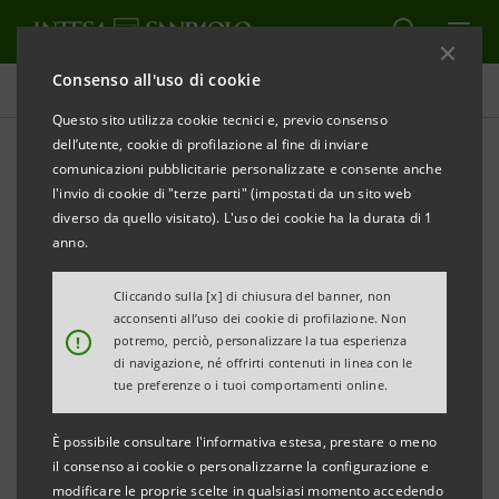
Consenso all'uso di cookie
Comunicati stampa
Questo sito utilizza cookie tecnici e, previo consenso
dell’utente, cookie di profilazione al fine di inviare
STAMPA
AGGIORNA
comunicazioni pubblicitarie personalizzate e consente anche
INTESA SANPAOLO:
COMMON EQUITY TIER 1 RATIO
l'invio di cookie di "terze parti" (impostati da un sito web
FULLY LOADED
ATTESO A FINE 2022 NELL’ORDINE
diverso da quello visitato). L'uso dei cookie ha la durata di 1
DEL 13% E NEI RESTANTI ANNI DEL PIANO DI
anno.
IMPRESA SU
LIVELLI CHE RISPETTINO AMPIAMENTE
Cliccando sulla [x] di chiusura del banner, non
L’OBIETTIVO SUPERIORE AL 12%, CON UNA
acconsenti all’uso dei cookie di profilazione. Non
SIGNIFICATIVA CREAZIONE E DISTRIBUZIONE DI
!
potremo, perciò, personalizzare la tua esperienza
di navigazione, né offrirti contenuti in linea con le
VALORE PER GLI AZIONISTI
tue preferenze o i tuoi comportamenti online.
Torino, Milano, 20 gennaio 2023
– In relazione a odierne
È possibile consultare l'informativa estesa, prestare o meno
notizie di stampa, Intesa Sanpaolo precisa che il
il consenso ai cookie o personalizzarne la configurazione e
modificare le proprie scelte in qualsiasi momento accedendo
Common Equity Tier 1 ratio
fully loaded
del Gruppo è