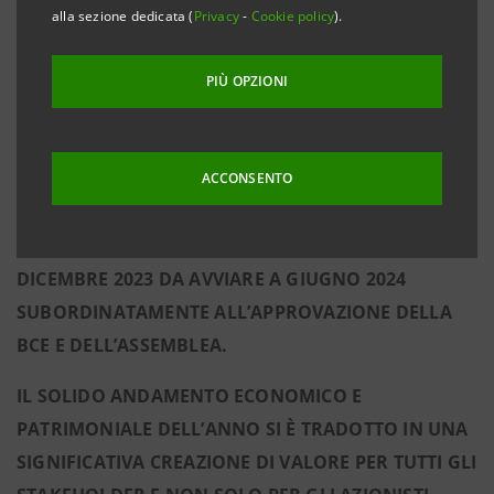
SIGNIFICATIVO RITORNO CASH PER GLI AZIONISTI:
alla sezione dedicata (
Privacy
-
Cookie policy
).
PROPOSTA ALL’ASSEMBLEA DI DIVIDENDI
COMPLESSIVI PARI A € 5,4 MLD (€ 2,6 MLD DI
PIÙ OPZIONI
ACCONTO DIVIDENDI 2023 PAGATO A NOVEMBRE
2023 E PROPOSTA DI € 2,8 MLD DI SALDO DIVIDENDI
2023 DA PAGARE A MAGGIO 2024) E INTENZIONE DI
ACCONSENTO
ESEGUIRE UN
BUYBACK
PARI A CIRCA 55 CENTESIMI
DI PUNTO DI
COMMON EQUITY TIER 1 RATIO
AL 31
DICEMBRE 2023 DA AVVIARE A GIUGNO 2024
SUBORDINATAMENTE ALL’APPROVAZIONE DELLA
BCE E DELL’ASSEMBLEA.
IL SOLIDO ANDAMENTO ECONOMICO E
PATRIMONIALE DELL’ANNO SI È TRADOTTO IN UNA
SIGNIFICATIVA CREAZIONE DI VALORE PER TUTTI GLI