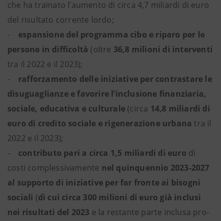
che ha trainato l’aumento di circa 4,7 miliardi di euro
del risultato corrente lordo;
-
espansione del programma cibo e riparo per le
persone in difficoltà
(oltre
36,8 milioni di interventi
tra il 2022 e il 2023);
-
rafforzamento delle iniziative per contrastare le
disuguaglianze e favorire l’inclusione finanziaria,
sociale, educativa e culturale
(circa
14,8 miliardi di
euro di credito sociale e rigenerazione urbana
tra il
2022 e il 2023);
-
contributo pari a circa 1,5 miliardi di euro
di
costi complessivamente
nel quinquennio 2023-2027
al supporto di iniziative per far fronte ai bisogni
sociali
(
di cui circa 300 milioni di euro già inclusi
nei risultati del 2023
e la restante parte inclusa pro-