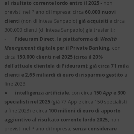
al risultato corrente lordo entro il 2025 -
non
previsti nel Piano di Impresa:
circa
60.000 nuovi
clienti
(non di Intesa Sanpaolo)
già acquisiti
e circa
300.000 clienti (di Intesa Sanpaolo) già trasferiti;
-
Fideuram Direct, la piattaforma di
Wealth
Management
digitale per il Private Banking,
con
circa
150.000 clienti nel 2025 (circa il 20%
dell’attuale clientela di Fideuram)
:
già circa 71 mila
clienti e 2,65 miliardi di euro di risparmio gestito
a
fine 2023;
●
intelligenza artificiale
, con circa
150
App
e 300
specialisti nel 2025
(già 77 App e circa 150 specialisti
a fine 2023) e circa
100 milioni di euro di apporto
aggiuntivo al risultato corrente lordo 2025
, non
previsti nel
Piano di Impresa,
senza considerare