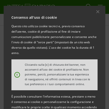
Consenso all'uso di cookie
Comunicati stampa
Questo sito utilizza cookie tecnici e, previo consenso
dell’utente, cookie di profilazione al fine di inviare
STAMPA
AGGIORNA
comunicazioni pubblicitarie personalizzate e consente anche
INTESA SANPAOLO: RISULTATI CONSOLIDATI AL 31
l'invio di cookie di "terze parti" (impostati da un sito web
DICEMBRE 2023
diverso da quello visitato). L'uso dei cookie ha la durata di 1
anno.
I RISULTATI DEL 2023 CONFERMANO LA CAPACITÀ
DI INTESA SANPAOLO DI GENERARE UNA
Cliccando sulla [x] di chiusura del banner, non
acconsenti all’uso dei cookie di profilazione. Non
REDDITIVITÀ SOSTENIBILE ANCHE IN CONTESTI
!
potremo, perciò, personalizzare la tua esperienza
COMPLESSI GRAZIE AL MODELLO DI BUSINESS BEN
di navigazione, né offrirti contenuti in linea con le
tue preferenze o i tuoi comportamenti online.
DIVERSIFICATO E RESILIENTE, CON UN UTILE NETTO
PARI A € 7,7 MLD, TRAINATO DAGLI INTERESSI
È possibile consultare l'informativa estesa, prestare o meno
NETTI.
il consenso ai cookie o personalizzarne la configurazione e
modificare le proprie scelte in qualsiasi momento accedendo