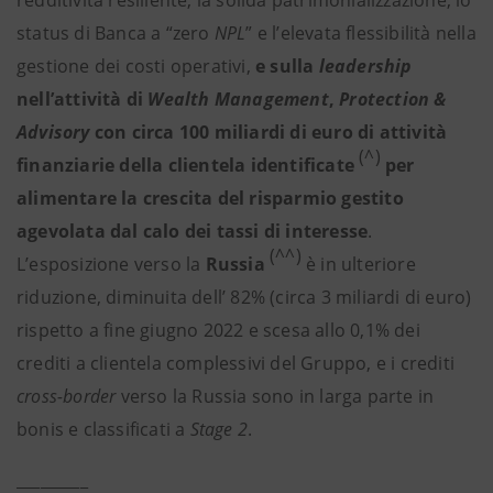
redditività resiliente, la solida patrimonializzazione, lo
status di Banca a “zero
NPL
” e l’elevata flessibilità nella
gestione dei costi operativi,
e sulla
leadership
nell’attività di
Wealth Management
,
Protection &
Advisory
con circa 100 miliardi di euro di attività
(^)
finanziarie della clientela identificate
per
alimentare la crescita del risparmio gestito
agevolata dal calo dei tassi di interesse
.
(^^)
L’esposizione verso la
Russia
è in ulteriore
riduzione, diminuita dell’ 82% (circa 3 miliardi di euro)
rispetto a fine giugno 2022 e scesa allo 0,1% dei
crediti a clientela complessivi del Gruppo, e i crediti
cross-border
verso la Russia sono in larga parte in
bonis e classificati a
Stage 2
.
_________