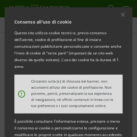
Consenso all'uso di cookie
Comunicati stampa
Questo sito utilizza cookie tecnici e, previo consenso
dell’utente, cookie di profilazione al fine di inviare
STAMPA
AGGIORNA
comunicazioni pubblicitarie personalizzate e consente anche
BANCA INTESA INFRASTRUTTURE E SVILUPPO:
l'invio di cookie di "terze parti" (impostati da un sito web
APPROVATO IL BILANCIO 2006 – FORTE CRESCITA DI
diverso da quello visitato). L'uso dei cookie ha la durata di 1
MARGINI E IMPIEGHI
anno.
• Proventi operativi netti a 99 mln di euro, + 46,3%
Cliccando sulla [x] di chiusura del banner, non
acconsenti all’uso dei cookie di profilazione. Non
rispetto all’esercizio 2005.
!
potremo, perciò, personalizzare la tua esperienza
• Risultato della gestione operativa a 58 mln di
di navigazione, né offrirti contenuti in linea con le
tue preferenze o i tuoi comportamenti online.
euro, in progresso quasi del doppio rispetto al
2005.
È possibile consultare l'informativa estesa, prestare o meno
• Impieghi – costituiti da crediti verso clientela e
il consenso ai cookie o personalizzarne la configurazione e
modificare le proprie scelte in qualsiasi momento accedendo
attività finanziarie disponibili per la vendita – al 31