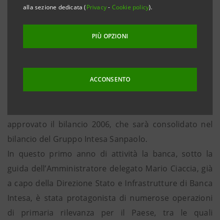
alla sezione dedicata (
Privacy
-
Cookie policy
).
dicembre 2006 a 14,5
mld di euro, più che
raddoppiati rispetto al 1° gennaio 2006.
PIÙ OPZIONI
• Coefficienti patrimoniali al 31 dicembre 2006: Tier
1 ratio a 8,13%.
ACCONSENTO
Roma, 8 marzo 2007
- Il Consiglio di Amministrazione
di Banca Intesa Infrastrutture e Sviluppo ha
approvato il bilancio 2006, che sarà consolidato nel
bilancio del Gruppo Intesa Sanpaolo.
In questo primo anno di attività la banca, sotto la
guida dell’Amministratore delegato Mario Ciaccia, già
a capo della Direzione Stato e Infrastrutture di Banca
Intesa, è stata protagonista di numerose operazioni
di primaria rilevanza per il Paese, tra le quali