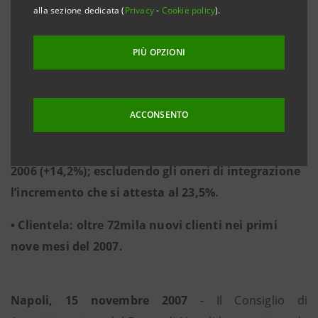
alla sezione dedicata (
Privacy
-
Cookie policy
).
2006 (+19,2%).
• Risultato corrente al lordo delle imposte a 385,7
PIÙ OPZIONI
mln. di euro, rispetto ai 316,8 mln. dei primi nove
mesi 2006 (+21,8%).
ACCONSENTO
• Utile netto dei primi nove mesi 2007 a 210,2 mln
di euro, rispetto a1 184,1 mln dei primi nove mesi
2006 (+14,2%); escludendo gli oneri di integrazione
l’incremento che si attesta al 23,5%.
• Clientela: oltre 72mila nuovi clienti nei primi
nove mesi del 2007.
Napoli, 15 novembre 2007
- Il Consiglio di