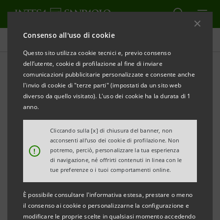
Consenso all'uso di cookie
Comunicati stampa
Questo sito utilizza cookie tecnici e, previo consenso
dell’utente, cookie di profilazione al fine di inviare
STAMPA
AGGIORNA
comunicazioni pubblicitarie personalizzate e consente anche
BANCO DI NAPOLI: RISULTATI AL 30 SETTEMBRE
l'invio di cookie di "terze parti" (impostati da un sito web
2007
diverso da quello visitato). L'uso dei cookie ha la durata di 1
anno.
• Proventi operativi netti a 863 milioni di euro,
rispetto agli 807 mln. dei primi nove mesi 2006
Cliccando sulla [x] di chiusura del banner, non
acconsenti all’uso dei cookie di profilazione. Non
(+6,8%).
!
potremo, perciò, personalizzare la tua esperienza
di navigazione, né offrirti contenuti in linea con le
• Oneri operativi a 438,1 mln. di euro, rispetto ai
tue preferenze o i tuoi comportamenti online.
451,3 mln. dei primi nove mesi 2006 (-2,9%).
È possibile consultare l'informativa estesa, prestare o meno
• Risultato della gestione operativa a 424,9 mln. di
il consenso ai cookie o personalizzarne la configurazione e
modificare le proprie scelte in qualsiasi momento accedendo
euro, rispetto ai 356,5 mln. dei primi nove mesi