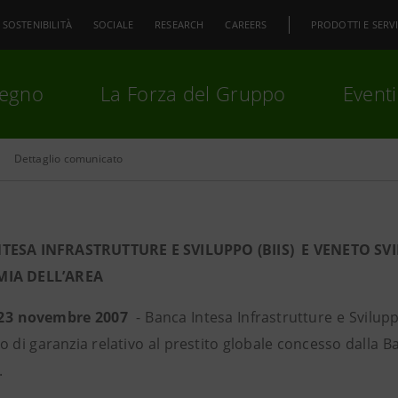
SOSTENIBILITÀ
SOCIALE
RESEARCH
CAREERS
PRODOTTI E SERVI
pegno
La Forza del Gruppo
Eventi
Dettaglio comunicato
premi
Invio
per cercare o
ESC
TESA INFRASTRUTTURE E SVILUPPO (BIIS) E VENETO S
MIA DELL’AREA
 23 novembre 2007
- Banca Intesa Infrastrutture e Svilupp
to di garanzia relativo al prestito globale concesso dalla B
.