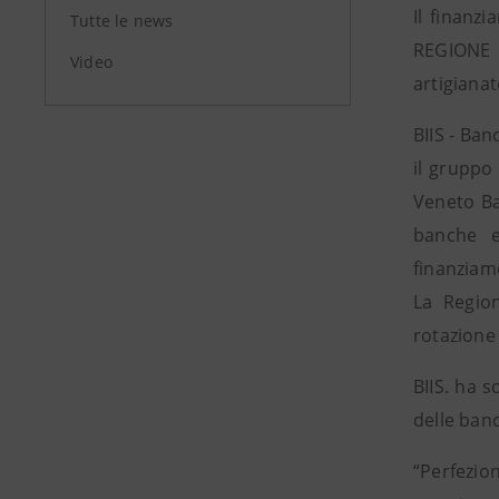
Il finanz
Tutte le news
REGIONE V
Video
artigianat
BIIS - Ban
il gruppo
Veneto Ba
banche e
finanziame
La Region
rotazione 
BIIS. ha s
delle ban
“Perfezio