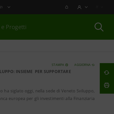
NOTIFICHE
IT
ZI
AREA UTENTE
 e Progetti
per chiudere
STAMPA
AGGIORNA
VILUPPO: INSIEME PER SUPPORTARE
o ha siglato oggi, nella sede di Veneto Sviluppo,
anca europea per gli investimenti alla Finanziaria