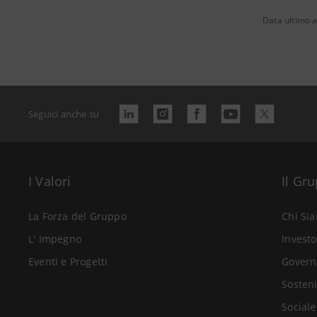
Data ultimo 
Seguici anche su
I Valori
Il Gr
La Forza del Gruppo
Chi Si
L' Impegno
Investo
Eventi e Progetti
Govern
Sosteni
Sociale