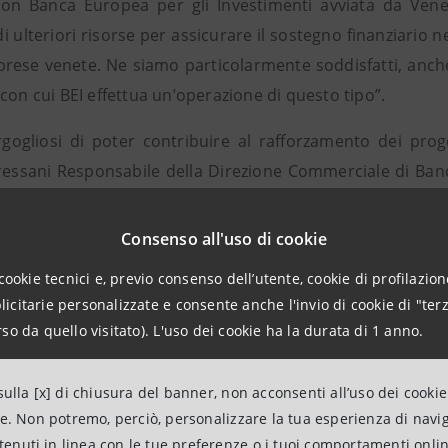
con Banca Europea per gli Investimenti avviata da Vene
i ulteriori risorse per assicurare il sostegno finanziario n
rese venete. Ne siamo particolarmente soddisfatti, anch
con cui BEI effettua un’operazione di questo tipo”.
gogliosi di poter contribuire al rafforzamento dei prog
essani Responsabile della Direzione Commerciale di Banca 
iorità strategiche essere sempre presente in quelle ini
 di sviluppo del territorio e di aree economiche strategiche 
Consenso all'uso di cookie
ento della Bei favore di Veneto Sviluppo - ha concluso B
cookie tecnici e, previo consenso dell’utente, cookie di profilazione
citarie personalizzate e consente anche l'invio di cookie di "terz
 BEI - si inquadra nell’attività di finanziamento della ban
so da quello visitato). L'uso dei cookie ha la durata di 1 anno.
 pubblico e a favore delle PMI della Regione Veneto. A 
nte firmati per i progetti “tramvia di Venezia”, per l’
ulla [x] di chiusura del banner, non acconsenti all’uso dei cookie
r la viabilità di collegamento con il passante di Mestre e p
ne. Non potremo, perciò, personalizzare la tua esperienza di navi
mazioni
ntenuti in linea con le tue preferenze o i tuoi comportamenti onli