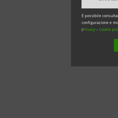
Intesa Sa
È possibile consulta
02-87963
configurazione e mo
stampa@
(
Privacy
-
Cookie pol
Veneto Sv
Ufficio st
info@ven