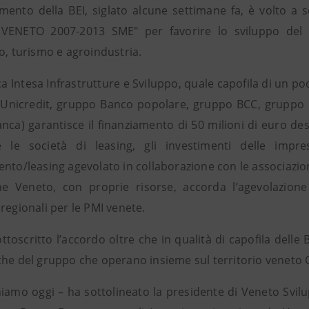
iamento della BEI, siglato alcune settimane fa, è volto a
ENETO 2007-2013 SME" per favorire lo sviluppo del set
o, turismo e agroindustria.
ca Intesa Infrastrutture e Sviluppo, quale capofila di un p
 Unicredit, gruppo Banco popolare, gruppo BCC, gruppo 
nca) garantisce il finanziamento di 50 milioni di euro de
 le società di leasing, gli investimenti delle impr
nto/leasing agevolato in collaborazione con le associazioni 
e Veneto, con proprie risorse, accorda l’agevolazione
regionali per le PMI venete.
ottoscritto l’accordo oltre che in qualità di capofila del
che del gruppo che operano insieme sul territorio veneto
niamo oggi – ha sottolineato la presidente di Veneto Svi