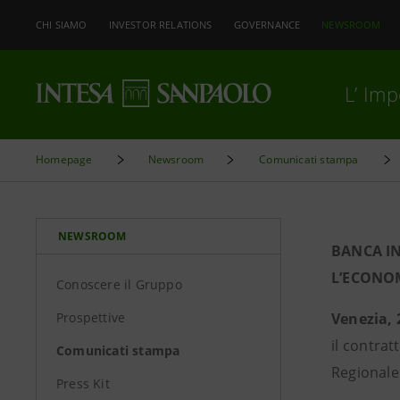
CHI SIAMO
INVESTOR RELATIONS
GOVERNANCE
NEWSROOM
L’ Im
Homepage
Newsroom
Comunicati stampa
NEWSROOM
BANCA IN
L’ECONO
Conoscere il Gruppo
Prospettive
Venezia,
il contrat
Comunicati stampa
Regionale
Press Kit