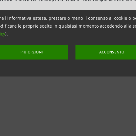
npaolo - Rapporti con i Media
re l'informativa estesa, prestare o meno il consenso ai cookie o p
845
dificare le proprie scelte in qualsiasi momento accedendo alla s
intesasanpaolo.com
icy
).
iluppo
PIÙ OPZIONI
ACCONSENTO
ampa: tel . 041- 3967222
etosviluppo.it