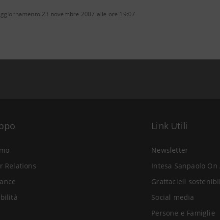
aggiornamento 23 novembre 2007 alle ore 19:07
uppo
Link Utili
amo
Newsletter
r Relations
Intesa Sanpaolo On 
ance
Grattacieli sostenibi
bilità
Social media
Persone e Famiglie