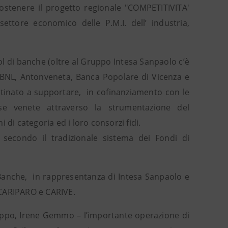
 sostenere il progetto regionale "COMPETITIVITA'
tore economico delle P.M.I. dell’ industria,
ool di banche (oltre al Gruppo Intesa Sanpaolo c’è
BNL, Antonveneta, Banca Popolare di Vicenza e
stinato a supportare, in cofinanziamento con le
ese venete attraverso la strumentazione del
di categoria ed i loro consorzi fidi.
 secondo il tradizionale sistema dei Fondi di
le Banche, in rappresentanza di Intesa Sanpaolo e
 CARIPARO e CARIVE.
luppo, Irene Gemmo – l’importante operazione di