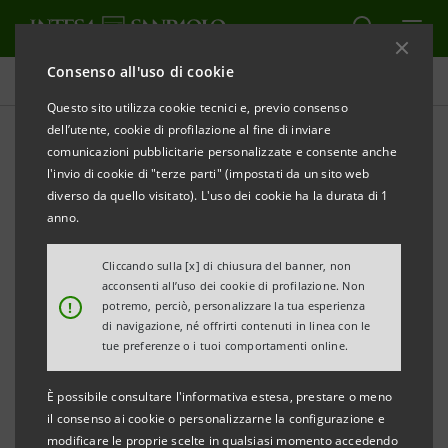
Consenso all'uso di cookie
Comunicati stampa
Questo sito utilizza cookie tecnici e, previo consenso
dell’utente, cookie di profilazione al fine di inviare
STAMPA
AGGIORNA
comunicazioni pubblicitarie personalizzate e consente anche
La banca leader nel territorio veneziano a
l'invio di cookie di "terze parti" (impostati da un sito web
sostegno della sanità locale
diverso da quello visitato). L'uso dei cookie ha la durata di 1
anno.
CARIVE PER ULSS 14: BORSE DI STUDIO PER NUOVI
MEDICI
Cliccando sulla [x] di chiusura del banner, non
acconsenti all’uso dei cookie di profilazione. Non
!
potremo, perciò, personalizzare la tua esperienza
• Il chioggiotto Gabriele Vianello si specializzerà in
di navigazione, né offrirti contenuti in linea con le
cardiologia
tue preferenze o i tuoi comportamenti online.
• La banca tesoriera di tutte le Ulss del Veneziano
È possibile consultare l'informativa estesa, prestare o meno
il consenso ai cookie o personalizzarne la configurazione e
modificare le proprie scelte in qualsiasi momento accedendo
Venezia, 27 novembre 2007
. La filiale di Chioggia