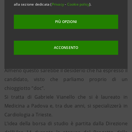
alla sezione dedicata (
Privacy
-
Cookie policy
).
della Cassa di Risparmio di Venezia, dopo aver
contribuito all’acquisto di strumentazioni e nuove
PIÙ OPZIONI
apparecchiature per l’Ulss 14, ha ora attivato una
borsa di studio per formare un medico
specializzando.
ACCONSENTO
Una volta concluso il percorso di studi, il medico
potrebbe lavorare proprio nell’ospedale clodiense.
Almeno questo sarebbe il desiderio che ha espresso il
candidato, visto che parliamo proprio di un
chioggiotto “doc”.
Si tratta di Gabriele Vianello che si è laureato in
Medicina a Padova e, tra due anni, si specializzerà in
Cardiologia a Trieste.
L’idea della borsa di studio è partita dalla Direzione