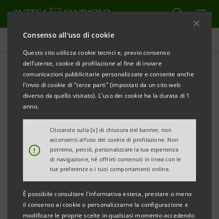
Consenso all'uso di cookie
Comunicati stampa
Questo sito utilizza cookie tecnici e, previo consenso
dell’utente, cookie di profilazione al fine di inviare
STAMPA
AGGIORNA
comunicazioni pubblicitarie personalizzate e consente anche
INTESA SANPAOLO: RAPPORTI DORMIENTI
l'invio di cookie di "terze parti" (impostati da un sito web
diverso da quello visitato). L'uso dei cookie ha la durata di 1
26.626 Rapporti Nominativi (conti correnti,
anno.
libretti di risparmio nominativi e depositi
amministrati)
Cliccando sulla [x] di chiusura del banner, non
acconsenti all’uso dei cookie di profilazione. Non
54.349 Rapporti al Portatore (certificati di
!
potremo, perciò, personalizzare la tua esperienza
di navigazione, né offrirti contenuti in linea con le
deposito, libretti di risparmio al portatore)
tue preferenze o i tuoi comportamenti online.
È possibile consultare l'informativa estesa, prestare o meno
Milano, 28 febbraio 2008
– Il regolamento in materia di
il consenso ai cookie o personalizzarne la configurazione e
“Rapporti Dormienti” (DPR n. 116/2007) si applica ai
modificare le proprie scelte in qualsiasi momento accedendo