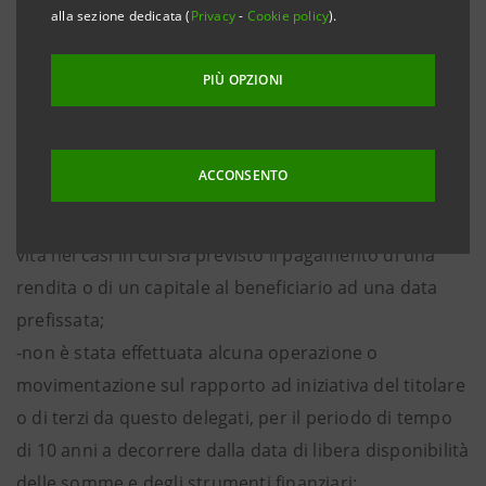
alla sezione dedicata (
Privacy
-
Cookie policy
).
rapporti contrattuali che rispettano tutte le seguenti
condizioni:
PIÙ OPZIONI
-rientrano in una delle tipologie ivi indicate: deposito
di somme di denaro con obbligo di rimborso,
ACCONSENTO
deposito di strumenti finanziari in custodia e
amministrazione, contratto di assicurazione del ramo
vita nei casi in cui sia previsto il pagamento di una
rendita o di un capitale al beneficiario ad una data
prefissata;
-non è stata effettuata alcuna operazione o
movimentazione sul rapporto ad iniziativa del titolare
o di terzi da questo delegati, per il periodo di tempo
di 10 anni a decorrere dalla data di libera disponibilità
delle somme e degli strumenti finanziari;