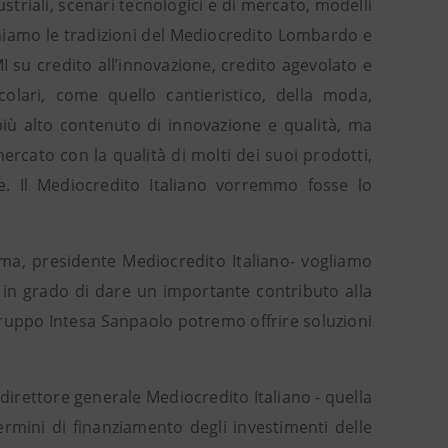
triali, scenari tecnologici e di mercato, modelli
uniamo le tradizioni del Mediocredito Lombardo e
MI su credito all’innovazione, credito agevolato e
icolari, come quello cantieristico, della moda,
a più alto contenuto di innovazione e qualità, ma
mercato con la qualità di molti dei suoi prodotti,
le. Il Mediocredito Italiano vorremmo fosse lo
ma, presidente Mediocredito Italiano- vogliamo
li in grado di dare un importante contributo alla
 Gruppo Intesa Sanpaolo potremo offrire soluzioni
direttore generale Mediocredito Italiano - quella
rmini di finanziamento degli investimenti delle