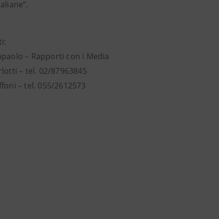
aliane”.
i:
npaolo – Rapporti con i Media
lotti – tel. 02/87963845
foni – tel. 055/2612573