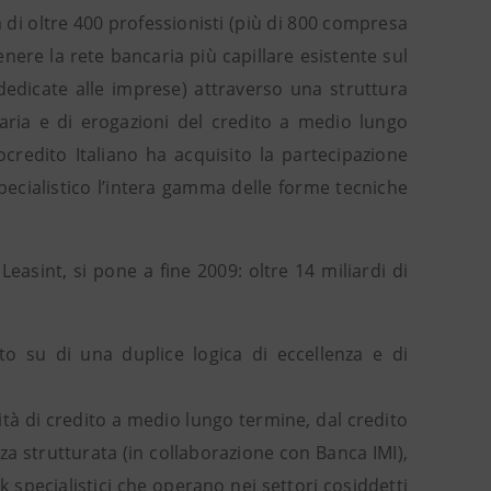
 di oltre 400 professionisti (più di 800 compresa
ere la rete bancaria più capillare esistente sul
e dedicate alle imprese) attraverso una struttura
iaria e di erogazioni del credito a medio lungo
redito Italiano ha acquisito la partecipazione
pecialistico l’intera gamma delle forme tecniche
easint, si pone a fine 2009: oltre 14 miliardi di
to su di una duplice logica di eccellenza e di
ività di credito a medio lungo termine, dal credito
anza strutturata (in collaborazione con Banca IMI),
sk specialistici che operano nei settori cosiddetti