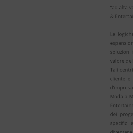
“ad alta 
& Enterta
Le logich
espansione
soluzioni 
valore de
Tali centr
cliente e
d’impresa
Moda a Mi
Entertain
dei prog
specifici
diventare 