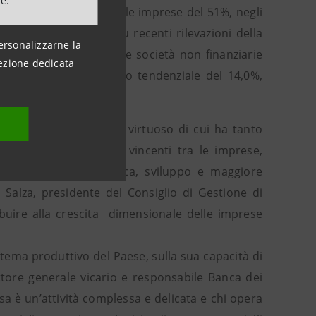
ne.
omplessiva del credito alle imprese del 51%, negli
ntati del 77%. Le più recenti rilevazioni della
ersonalizzarne la
 febbraio i prestiti alle società non finanziarie
ezione dedicata
o registrato un aumento tendenziale del 14,0%,
innescare quel circolo virtuoso di cui ha tanto
iffusione di strategie vincenti tra le imprese,
 capitale umano, ricerca, sviluppo e maggiore
 Salza, presidente del Consiglio di Gestione di
ibuire alla crescita dimensionale delle imprese
stema produttivo del Paese, sulla sua capacità di
tore generale vicario e responsabile Banca dei
esa è un’attività complessa e delicata e chi opera