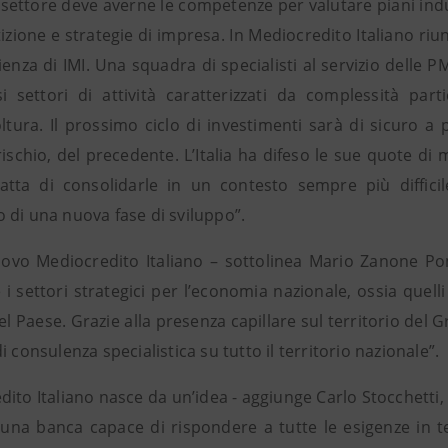
settore deve averne le competenze per valutare piani indus
izione e strategie di impresa. In Mediocredito Italiano ri
ienza di IMI. Una squadra di specialisti al servizio delle P
si settori di attività caratterizzati da complessità part
coltura. Il prossimo ciclo di investimenti sarà di sicuro 
ischio, del precedente. L’Italia ha difeso le sue quote di 
ratta di consolidarle in un contesto sempre più diffici
 di una nuova fase di sviluppo”.
uovo Mediocredito Italiano – sottolinea Mario Zanone Po
 i settori strategici per l’economia nazionale, ossia quel
el Paese. Grazie alla presenza capillare sul territorio del
i consulenza specialistica su tutto il territorio nazionale”.
ito Italiano nasce da un’idea - aggiunge Carlo Stocchetti, 
 una banca capace di rispondere a tutte le esigenze in te