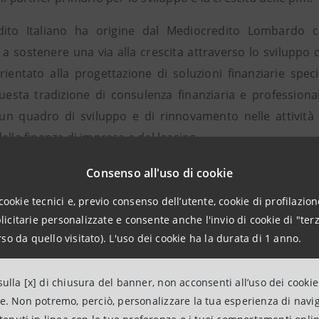
dito Italiano ha origine dal Mediocredito Lombardo c
 a sostenere una via alla crescita attraverso lo sviluppo
ientato alla progettazione di soluzioni finanziarie speci
Questa tradizione di consulenza finanziaria e professiona
un quadro di sviluppo e di rinnovamento nelle attività 
ella finanza di impresa e del leasing.
io attuale sul credito a medio lungo termine vede l’indeb
Consenso all'uso di cookie
a. Secondo i dati più recenti, nel 2007 i debiti finanziari ha
cookie tecnici e, previo consenso dell’utente, cookie di profilazione
registrato alla fine del 2006 e circa 15 punti sopra il dat
citarie personalizzate e consente anche l'invio di cookie di "terz
tiva la quota di prestiti bancari a medio e lungo termine
so da quello visitato). L'uso dei cookie ha la durata di 1 anno.
i mantiene sostanzialmente stabile.
ulla [x] di chiusura del banner, non acconsenti all’uso dei cookie
 dello scorso anno, il credito con scadenza superiore
ne. Non potremo, perciò, personalizzare la tua esperienza di navi
e totali concesse dalle banche alle imprese (era al 49% all