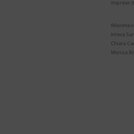
imprese it
Riferiment
Intesa Sa
Chiara Car
Monica Bif