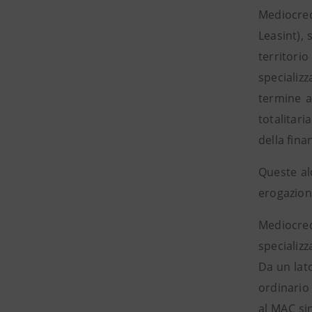
Mediocredi
Leasint),
territorio
specializ
termine a
totalitar
della fin
Queste al
erogazioni
Mediocred
specializz
Da un lato
ordinario 
al MAC sin