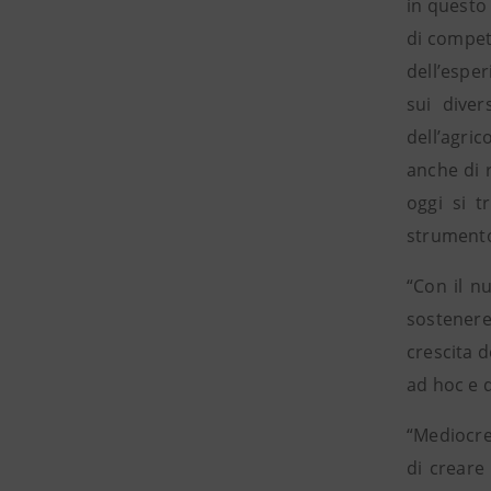
in questo 
di compet
dell’esper
sui diver
dell’agri
anche di r
oggi si t
strumento
“Con il n
sostenere
crescita d
ad hoc e d
“Mediocred
di creare