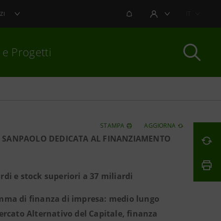
NOTIFICHE
IT
ZI
AREA UTENTE
 e Progetti
per chiudere
STAMPA
AGGIORNA
A SANPAOLO DEDICATA AL FINANZIAMENTO
rdi e stock superiori a 37 miliardi
gamma di finanza di impresa: medio lungo
rcato Alternativo del Capitale, finanza