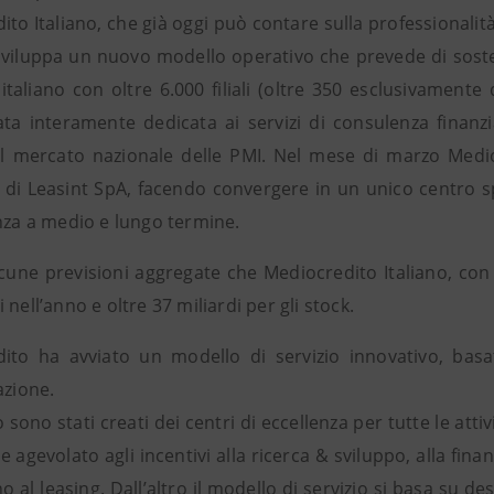
to Italiano, che già oggi può contare sulla professionalità
 sviluppa un nuovo modello operativo che prevede di sosten
 italiano con oltre 6.000 filiali (oltre 350 esclusivament
zata interamente dedicata ai servizi di consulenza finanz
l mercato nazionale delle PMI. Nel mese di marzo Medioc
ia di Leasint SpA, facendo convergere in un unico centro s
anza a medio e lungo termine.
cune previsioni aggregate che Mediocredito Italiano, con L
 nell’anno e oltre 37 miliardi per gli stock.
ito ha avviato un modello di servizio innovativo, basa
azione.
 sono stati creati dei centri di eccellenza per tutte le att
e agevolato agli incentivi alla ricerca & sviluppo, alla fin
o al leasing. Dall’altro il modello di servizio si basa su de