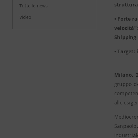
struttura
Tutte le news
Video
• Forte ra
velocità”
Shipping
• Target:
Milano, 2
gruppo de
competenz
alle esige
Mediocred
Sanpaolo.
industrial