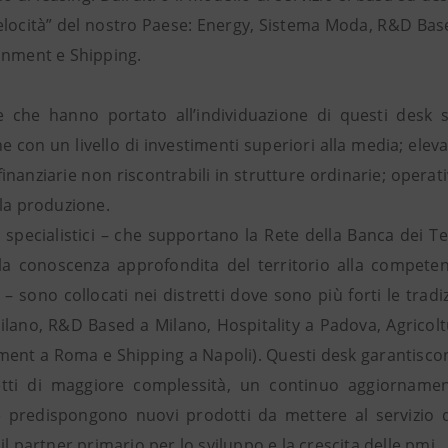
velocità” del nostro Paese: Energy, Sistema Moda, R&D Base
inment e Shipping.
e che hanno portato all’individuazione di questi desk 
 con un livello di investimenti superiori alla media; elev
finanziarie non riscontrabili in strutture ordinarie; operat
lla produzione.
i specialistici – che supportano la Rete della Banca dei T
 la conoscenza approfondita del territorio alla competenz
 – sono collocati nei distretti dove sono più forti le tra
lano, R&D Based a Milano, Hospitality a Padova, Agricol
ment a Roma e Shipping a Napoli). Questi desk garantiscon
etti di maggiore complessità, un continuo aggiorname
 e predispongono nuovi prodotti da mettere al servizio
il partner primario per lo sviluppo e la crescita delle pmi.