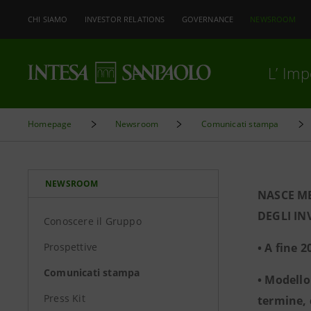
CHI SIAMO
INVESTOR RELATIONS
GOVERNANCE
NEWSROOM
L’ Im
Homepage
Newsroom
Comunicati stampa
NEWSROOM
NASCE M
DEGLI IN
Conoscere il Gruppo
Prospettive
• A fine 
Comunicati stampa
• Modello
Press Kit
termine, 