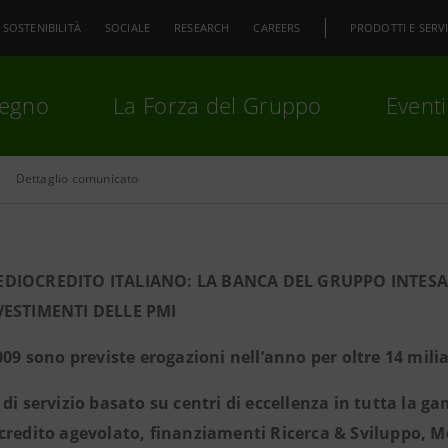
SOSTENIBILITÀ
SOCIALE
RESEARCH
CAREERS
PRODOTTI E SERVI
pegno
La Forza del Gruppo
Eventi
Dettaglio comunicato
premi
Invio
per cercare o
ESC
EDIOCREDITO ITALIANO: LA BANCA DEL GRUPPO INTES
VESTIMENTI DELLE PMI
2009 sono previste erogazioni nell’anno per oltre 14 milia
 di servizio basato su centri di eccellenza in tutta la 
credito agevolato, finanziamenti Ricerca & Sviluppo, Me