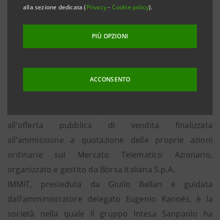
alla sezione dedicata (
Privacy
-
Cookie policy
).
assegnate nell’ambito dell’offerta pubblica per gli
azionisti che le manterranno ininterrottamente
PIÙ OPZIONI
per dodici mesi
Milano, 22 maggio 2008
– IMMIT Immobili Italiani
ACCONSENTO
S.p.A., a seguito del rilascio da parte della CONSOB
dell’autorizzazione di pubblicazione, ha depositato in
data odierna il Prospetto Informativo relativo
all’offerta pubblica di vendita finalizzata
all’ammissione a quotazione delle proprie azioni
ordinarie sul Mercato Telematico Azionario,
organizzato e gestito da Borsa Italiana S.p.A..
IMMIT, presieduta da Giulio Bellan e guidata
dall’amministratore delegato Eugenio Kannés, è la
società nella quale il gruppo Intesa Sanpaolo ha