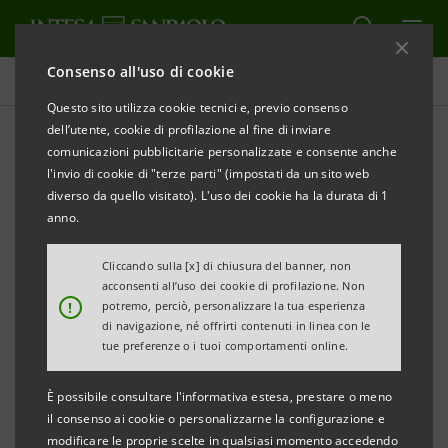
Consenso all'uso di cookie
Comunicati stampa
Questo sito utilizza cookie tecnici e, previo consenso
dell’utente, cookie di profilazione al fine di inviare
STAMPA
AGGIORNA
comunicazioni pubblicitarie personalizzate e consente anche
IMMIT Immobili Italiani S.p.A.: DEPOSITATO IL
l'invio di cookie di "terze parti" (impostati da un sito web
PROSPETTO INFORMATIVO DELL’OPV FINALIZZATA
diverso da quello visitato). L'uso dei cookie ha la durata di 1
ALLA QUOTAZIONE IN BORSA
anno.
��Al via il 26 maggio l’offerta pubblica
Cliccando sulla [x] di chiusura del banner, non
acconsenti all’uso dei cookie di profilazione. Non
!
potremo, perciò, personalizzare la tua esperienza
di navigazione, né offrirti contenuti in linea con le
��Intervallo di prezzo per azione: minimo 2,90
tue preferenze o i tuoi comportamenti online.
Euro - massimo 3,60 Euro
È possibile consultare l'informativa estesa, prestare o meno
il consenso ai cookie o personalizzarne la configurazione e
modificare le proprie scelte in qualsiasi momento accedendo
��Prevista una bonus share ogni venti azioni