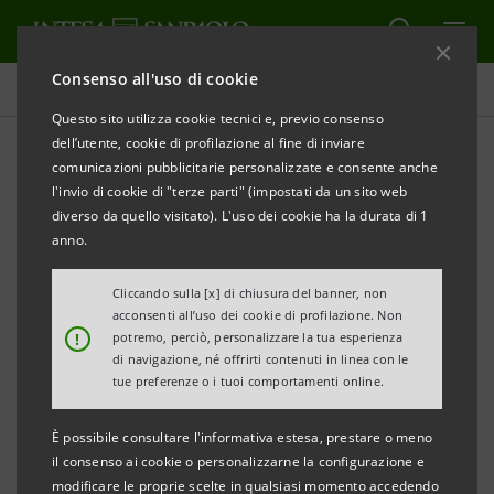
Consenso all'uso di cookie
Comunicati stampa
Questo sito utilizza cookie tecnici e, previo consenso
dell’utente, cookie di profilazione al fine di inviare
STAMPA
AGGIORNA
comunicazioni pubblicitarie personalizzate e consente anche
Cancelliamo insieme le brutture d’Italia
l'invio di cookie di "terze parti" (impostati da un sito web
4° Censimento nazionale del FAI I LUOGHI DEL
diverso da quello visitato). L'uso dei cookie ha la durata di 1
CUORE
anno.
Segnala ciò che rovina i luoghi che ami
Cliccando sulla [x] di chiusura del banner, non
acconsenti all’uso dei cookie di profilazione. Non
!
potremo, perciò, personalizzare la tua esperienza
Pier Paolo Pasolini ne parlava più di 30 anni fa in un
di navigazione, né offrirti contenuti in linea con le
tue preferenze o i tuoi comportamenti online.
programma della RAI: il tema era la forma del
paesaggio e parlando di Orte lanciò l’allarme verso
È possibile consultare l'informativa estesa, prestare o meno
quei “corpi estranei che disturbano la perfezione
il consenso ai cookie o personalizzarne la configurazione e
modificare le proprie scelte in qualsiasi momento accedendo
della natura e delle città”. Da quel 1974, da quelle