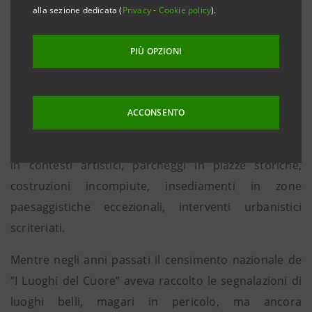
alla sezione dedicata (
Privacy
-
Cookie policy
).
immagini eloquenti di un borgo medievale “perfetto”
inquinato dalle palazzine degli anni 60, la profezia di
PIÙ OPZIONI
Pasolini è rimasta inascoltata e la situazione è
drammaticamente peggiorata: l’Italia si è riempita di
“corpi estranei”, di elementi disturbatori che
ACCONSENTO
rovinano, deturpano e devastano la bellezza di
un’emozione artistica e paesaggistica: edifici anonimi
in contesti artistici, parcheggi in piazze storiche,
costruzioni incompiute, insediamenti in zone
paesaggistiche eccezionali, interventi urbanistici
scriteriati.
Mentre negli anni passati il censimento nazionale de
“I Luoghi del Cuore” aveva raccolto le segnalazioni di
luoghi belli, magari in pericolo, ma ancora