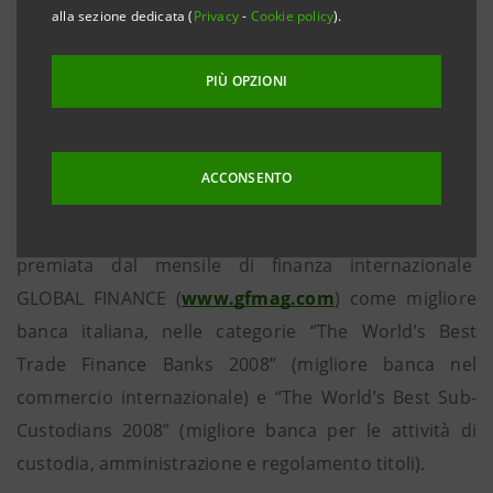
alla sezione dedicata (
Privacy
-
Cookie policy
).
• Intesa Sanpaolo è la più grande banca in Italia
per le attività di custodia con circa 1.000 miliardi di
PIÙ OPZIONI
euro in assets under custody e per il regolamento
dell’interscambio con l’estero con una quota di
ACCONSENTO
mercato pari al 27%
Milano, 26 giugno 2008
– Intesa Sanpaolo è stata
premiata dal mensile di finanza internazionale
GLOBAL FINANCE (
www.gfmag.com
) come migliore
banca italiana, nelle categorie “The World’s Best
Trade Finance Banks 2008” (migliore banca nel
commercio internazionale) e “The World’s Best Sub-
Custodians 2008” (migliore banca per le attività di
custodia, amministrazione e regolamento titoli).