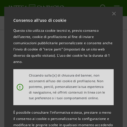
Consenso all'uso di cookie
Comunicati stampa
Questo sito utilizza cookie tecnici e, previo consenso
dell’utente, cookie di profilazione al fine di inviare
STAMPA
AGGIORNA
comunicazioni pubblicitarie personalizzate e consente anche
La cerimonia a Washington nel corso del IMF /
l'invio di cookie di "terze parti" (impostati da un sito web
Worldbank 2008
diverso da quello visitato). L'uso dei cookie ha la durata di 1
anno.
INTESA SANPAOLO PREMIATA DA GLOBAL FINANCE
Cliccando sulla [x] di chiusura del banner, non
• Migliore banca italiana nelle categorie “The
acconsenti all’uso dei cookie di profilazione. Non
!
potremo, perciò, personalizzare la tua esperienza
World’s Best Trade Finance Banks” e “The World’s
di navigazione, né offrirti contenuti in linea con le
Best Sub-Custodians”
tue preferenze o i tuoi comportamenti online.
• Intesa Sanpaolo si conferma operatore di
È possibile consultare l'informativa estesa, prestare o meno
riferimento sul mercato per le attività di supporto
il consenso ai cookie o personalizzarne la configurazione e
modificare le proprie scelte in qualsiasi momento accedendo
all’internazionalizzazione delle imprese italiane