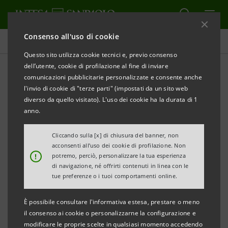
Consenso all'uso di cookie
Comunicati stampa
Questo sito utilizza cookie tecnici e, previo consenso
dell’utente, cookie di profilazione al fine di inviare
STAMPA
AGGIORNA
comunicazioni pubblicitarie personalizzate e consente anche
DEXIA CREDIOP E BIIS FINANZIANO IL SERVIZIO
l'invio di cookie di "terze parti" (impostati da un sito web
IDRICO DI PALERMO
diverso da quello visitato). L'uso dei cookie ha la durata di 1
anno.
Roma, 1° luglio 2008
- Acque Potabili Siciliane,
società del Gruppo Acque Potabili, concessionaria del
Cliccando sulla [x] di chiusura del banner, non
acconsenti all’uso dei cookie di profilazione. Non
Servizio Idrico Integrato dei Comuni della Provincia di
!
potremo, perciò, personalizzare la tua esperienza
Palermo, ha stipulato con Dexia Crediop S.p.A. e
di navigazione, né offrirti contenuti in linea con le
tue preferenze o i tuoi comportamenti online.
Banca Infrastrutture Innovazione e Sviluppo S.p.A. il
contratto di finanziamento ponte di € 75 milioni per
È possibile consultare l'informativa estesa, prestare o meno
sostenere gli investimenti dei primi quattro anni.
il consenso ai cookie o personalizzarne la configurazione e
modificare le proprie scelte in qualsiasi momento accedendo
APS è attiva lungo l’intera catena del ciclo idrico, che