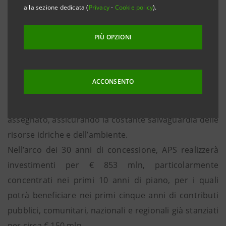
alla sezione dedicata (
Privacy
-
Cookie policy
).
comprende i servizi di captazione, adduzione,
distribuzione idrica, fognatura, depurazione e reflui,
PIÙ OPZIONI
sul territorio degli 82 Comuni della Provincia di
Palermo, con un’estensione di circa 4992 km2 e 1,2
mln di abitanti serviti.
ACCONSENTO
APS gestisce il Servizio Idrico Integrato garantendo la
qualità e la continuità del servizio in tutto il territorio
assegnato, assicurando la costante salvaguardia delle
risorse idriche e dell’ambiente.
Nell’arco dei 30 anni di concessione, APS realizzerà
investimenti per € 853 mln, particolarmente
concentrati nei primi 10 anni di piano, per i quali
potrà beneficiare nei primi cinque anni di contributi
pubblici, comunitari, nazionali e regionali già stanziati
per circa € 150 mln.