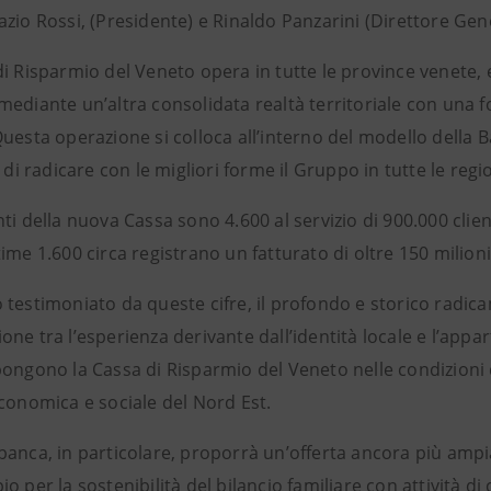
zio Rossi, (Presidente) e Rinaldo Panzarini (Direttore Gen
i Risparmio del Veneto opera in tutte le province venete, 
ediante un’altra consolidata realtà territoriale con una fo
uesta operazione si colloca all’interno del modello della B
o di radicare con le migliori forme il Gruppo in tutte le regio
ti della nuova Cassa sono 4.600 al servizio di 900.000 clien
ime 1.600 circa registrano un fatturato di oltre 150 milioni
 testimoniato da queste cifre, il profondo e storico radic
one tra l’esperienza derivante dall’identità locale e l’app
pongono la Cassa di Risparmio del Veneto nelle condizioni 
economica e sociale del Nord Est.
anca, in particolare, proporrà un’offerta ancora più ampia 
o per la sostenibilità del bilancio familiare con attività di 