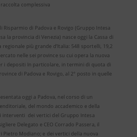
di raccolta complessiva
sa di Risparmio di Padova e Rovigo (Gruppo Intesa
usa la provincia di Venezia) nasce oggi la Cassa di
egionale più grande d’Italia: 548 sportelli, 19,2
i mercato nelle sei province su cui opera la nuova
 i depositi In particolare, in termini di quota di
rovince di Padova e Rovigo, al 2° posto in quelle
resentata oggi a Padova, nel corso di un
enditoriale, del mondo accademico e della
i interventi dei vertici del Gruppo Intesa
nsigliere Delegato e CEO Corrado Passera, il
i Pietro Modiano; e dei vertici della nuova