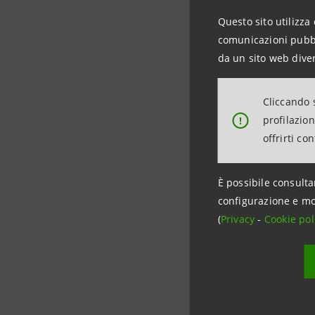
e comunità
Questo sito utilizza 
particolar
comunicazioni pubbli
impiegate,
da un sito web diver
La nuova 
Cliccando s
uffici di 
profilazio
!
Europa e n
offrirti co
rappresen
produzione
È possibile consulta
oggi basi 
configurazione e mo
(
Privacy
-
Cookie pol
La banca 
ospedalier
miliardi a
Fondamenta
34 accordi