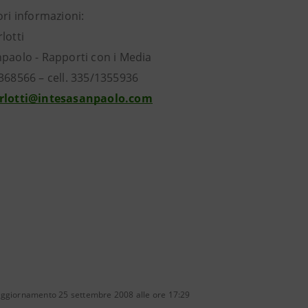
ori informazioni:
lotti
npaolo - Rapporti con i Media
8368566 – cell. 335/1355936
arlotti@intesasanpaolo.com
aggiornamento 25 settembre 2008 alle ore 17:29