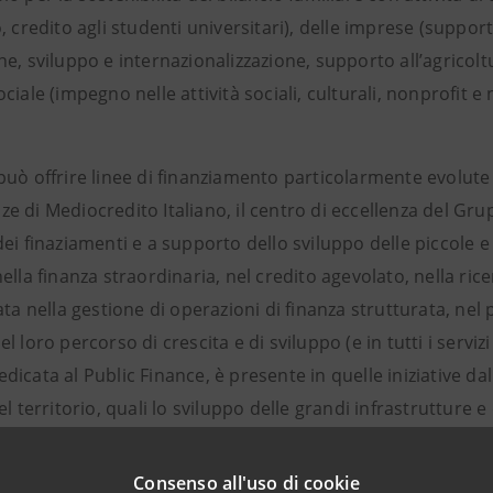
, credito agli studenti universitari), delle imprese (support
e, sviluppo e internazionalizzazione, supporto all’agricolt
ciale (impegno nelle attività sociali, culturali, nonprofit e 
uò offrire linee di finanziamento particolarmente evolute e 
 di Mediocredito Italiano, il centro di eccellenza del Grup
ei finaziamenti e a supporto dello sviluppo delle piccole 
ella finanza straordinaria, nel credito agevolato, nella rice
ata nella gestione di operazioni di finanza strutturata, ne
l loro percorso di crescita e di sviluppo (e in tutti i servizi
icata al Public Finance, è presente in quelle iniziative dal
el territorio, quali lo sviluppo delle grandi infrastrutture e
pubblico e privato, il miglioramento dei servizi pubblici e il
 Inoltre attraverso Banca Prossima, la banca del Gruppo d
Consenso all'uso di cookie