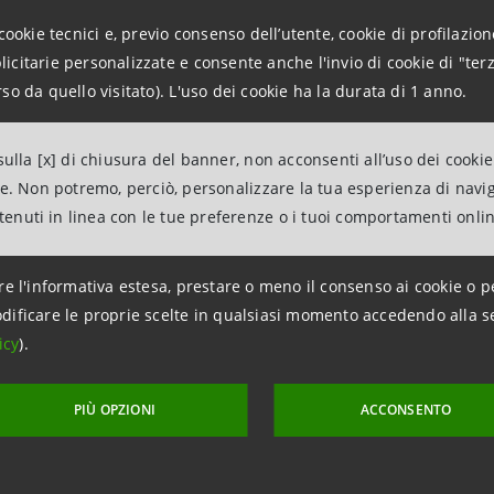
), la Cassa può creare nel territorio valore sociale, sostene
cookie tecnici e, previo consenso dell’utente, cookie di profilazione
e, si stima che il mondo del nonprofit nel Veneto conti ci
citarie personalizzate e consente anche l'invio di cookie di "terz
 movimenti 6 miliardi di flussi finanziari e si posizioni tra i 
so da quello visitato). L'uso dei cookie ha la durata di 1 anno.
banca potrà anche contare sulla rete estera del Gruppo In
ulla [x] di chiusura del banner, non acconsenti all’uso dei cookie
rappresentanza, filiali estere e controllate, in particolare
ne. Non potremo, perciò, personalizzare la tua esperienza di navi
el bacino del Mediterraneo con una rete di circa 1900 spor
ntenuti in linea con le tue preferenze o i tuoi comportamenti onli
ta un elemento qualificante in Veneto, dove le aziende espo
, la loro quota rappresenta il 12% dell’export nazionale e 
re l'informativa estesa, prestare o meno il consenso ai cookie o p
all’estero.
dificare le proprie scelte in qualsiasi momento accedendo alla s
icy
).
svolge servizi di tesoreria per quasi 500 enti fra cui Pro
e e aziende sanitarie locali, istituti scolastici, per un tota
PIÙ OPZIONI
ACCONSENTO
nnui.
le è il rapporto con le associazioni di categoria e con i C
 nelle sei province di azione della Cassa per uno stock di cr