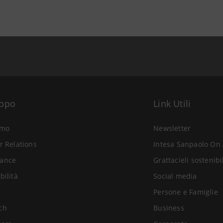
uppo
Link Utili
amo
Newsletter
r Relations
Intesa Sanpaolo On 
ance
Grattacieli sostenibi
bilità
Social media
Persone e Famiglie
ch
Business