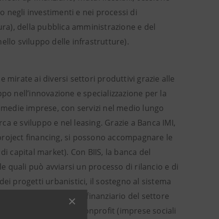
o negli investimenti e nei processi di
ura), della pubblica amministrazione e del
nello sviluppo delle infrastrutture).
mirate ai diversi settori produttivi grazie alle
po nell’innovazione e specializzazione per la
e medie imprese, con servizi nel medio lungo
rca e sviluppo e nel leasing. Grazie a Banca IMI,
l project financing, si possono accompagnare le
 di capital market). Con BIIS, la banca del
le quali può avviarsi un processo di rilancio e di
 dei progetti urbanistici, il sostegno al sistema
 supporto all’equilibrio finanziario del settore
edicata al mondo del nonprofit (imprese sociali