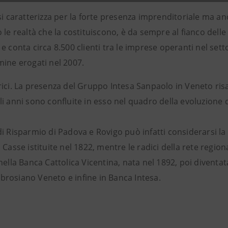
si caratterizza per la forte presenza imprenditoriale ma anc
 le realtà che la costituiscono, è da sempre al fianco delle
e conta circa 8.500 clienti tra le imprese operanti nel set
mine erogati nel 2007.
ici. La presenza del Gruppo Intesa Sanpaolo in Veneto risa
i anni sono confluite in esso nel quadro della evoluzione d
i Risparmio di Padova e Rovigo può infatti considerarsi la
 Casse istituite nel 1822, mentre le radici della rete regio
nella Banca Cattolica Vicentina, nata nel 1892, poi diventat
rosiano Veneto e infine in Banca Intesa.