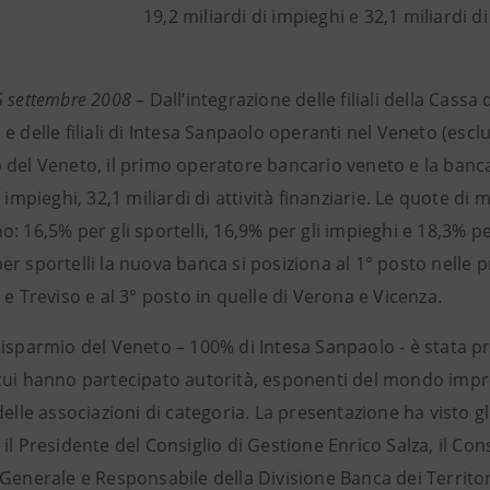
19,2 miliardi di impieghi e 32,1 miliardi 
5 settembre 2008
– Dall’integrazione delle filiali della Cas
e delle filiali di Intesa Sanpaolo operanti nel Veneto (escl
del Veneto, il primo operatore bancario veneto e la banca r
i impieghi, 32,1 miliardi di attività finanziarie. Le quote d
: 16,5% per gli sportelli, 16,9% per gli impieghi e 18,3% per
r sportelli la nuova banca si posiziona al 1° posto nelle p
 e Treviso e al 3° posto in quelle di Verona e Vicenza.
Risparmio del Veneto – 100% di Intesa Sanpaolo - è stata p
cui hanno partecipato autorità, esponenti del mondo impr
delle associazioni di categoria. La presentazione ha visto gl
il Presidente del Consiglio di Gestione Enrico Salza, il Co
Generale e Responsabile della Divisione Banca dei Territor