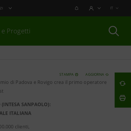
NOTIFICHE
IT
ZI
AREA UTENTE
 e Progetti
per chiudere
STAMPA
AGGIORNA
armio di Padova e Rovigo crea il primo operatore
st
 (INTESA SANPAOLO):
ALE ITALIANA
0.000 clienti,