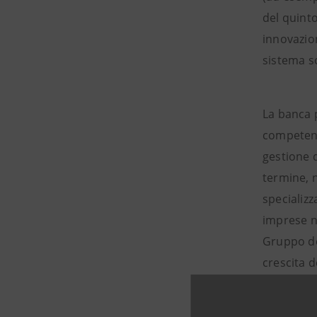
del quinto
innovazion
sistema so
La banca p
competenze
gestione d
termine, n
specializz
imprese ne
Gruppo ded
crescita d
sanitario 
pubblico.