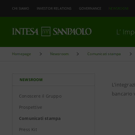
CHI SIAMO
INVESTOR RELATIONS
GOVERNANCE
NEWSROOM
L’ Im
Homepage
Newsroom
Comunicati stampa
NEWSROOM
L’integraz
bancario 
Conoscere il Gruppo
Prospettive
Comunicati stampa
Press Kit