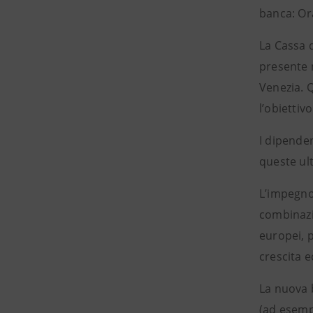
banca: Ora
La Cassa d
presente m
Venezia. Q
l’obiettiv
I dipenden
queste ult
L’impegno
combinazi
europei, 
crescita 
La nuova b
(ad esempi