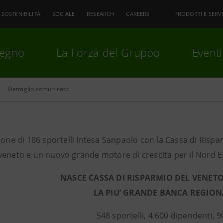
SOSTENIBILITÀ
SOCIALE
RESEARCH
CAREERS
PRODOTTI E SERVI
pegno
La Forza del Gruppo
Eventi
Dettaglio comunicato
premi
Invio
per cercare o
ESC
ione di 186 sportelli Intesa Sanpaolo con la Cassa di Risp
veneto e un nuovo grande motore di crescita per il Nord E
NASCE CASSA DI RISPARMIO DEL VENETO
LA PIU’ GRANDE BANCA REGION
548 sportelli, 4.600 dipendenti, 90