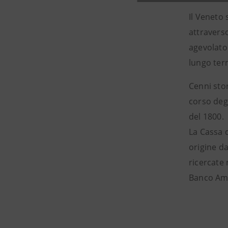
Il Veneto 
attraverso
agevolato 
lungo ter
Cenni stor
corso degl
del 1800.
La Cassa d
origine da
ricercate 
Banco Amb