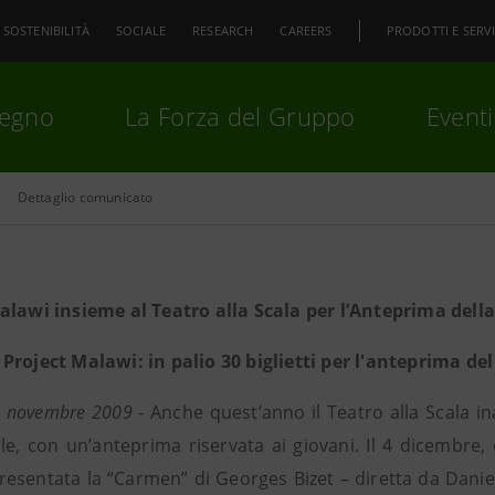
SOSTENIBILITÀ
SOCIALE
RESEARCH
CAREERS
PRODOTTI E SERVI
pegno
La Forza del Gruppo
Eventi
Dettaglio comunicato
premi
Invio
per cercare o
ESC
alawi insieme al Teatro alla Scala per l’Anteprima dell
Project Malawi: in palio 30 biglietti per l'anteprima del
4 novembre 2009
- Anche quest’anno il Teatro alla Scala in
ale, con un’anteprima riservata ai giovani. Il 4 dicembre
resentata la “Carmen” di Georges Bizet – diretta da Danie