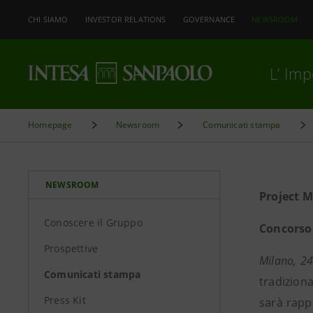
CHI SIAMO
INVESTOR RELATIONS
GOVERNANCE
NEWSROOM
L’ Im
Homepage
Newsroom
Comunicati stampa
NEWSROOM
Project M
Conoscere il Gruppo
Concorso 
Prospettive
Milano, 2
Comunicati stampa
tradizion
Press Kit
sarà rapp