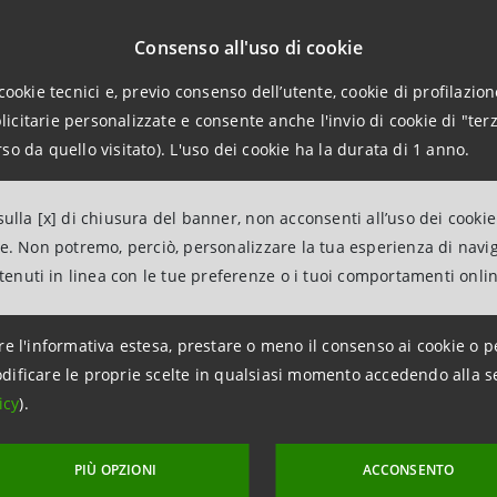
 del CISP, delle organizzazioni scoutistiche del Malawi e
sostengono per contribuire allo sviluppo di uno dei pae
Consenso all'uso di cookie
emia di AIDS: l'aspettativa media di vita è tra le più bas
cookie tecnici e, previo consenso dell’utente, cookie di profilazione
tiva e 11 bambini su 100 nascono contagiati. L’obiettivo è
citarie personalizzate e consente anche l'invio di cookie di "terz
raverso un approccio strutturale e sinergico, investendo r
so da quello visitato). L'uso dei cookie ha la durata di 1 anno.
 del Paese e creando strutture che possano rimanere e cre
ulla [x] di chiusura del banner, non acconsenti all’uso dei cookie
npaolo - Rapporti con i Media
ne. Non potremo, perciò, personalizzare la tua esperienza di navi
ance, Attività Sociali e Culturali
ntenuti in linea con le tue preferenze o i tuoi comportamenti onli
963531
re l'informativa estesa, prestare o meno il consenso ai cookie o p
dificare le proprie scelte in qualsiasi momento accedendo alla s
icy
).
PIÙ OPZIONI
ACCONSENTO