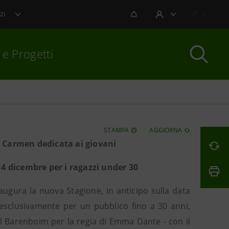
NOTIFICHE
IT
ZI
AREA UTENTE
 e Progetti
per chiudere
STAMPA
AGGIORNA
a Carmen dedicata ai giovani
 4 dicembre per i ragazzi under 30
augura la nuova Stagione, in anticipo sulla data
, esclusivamente per un pubblico fino a 30 anni,
l Barenboim per la regia di Emma Dante - con il