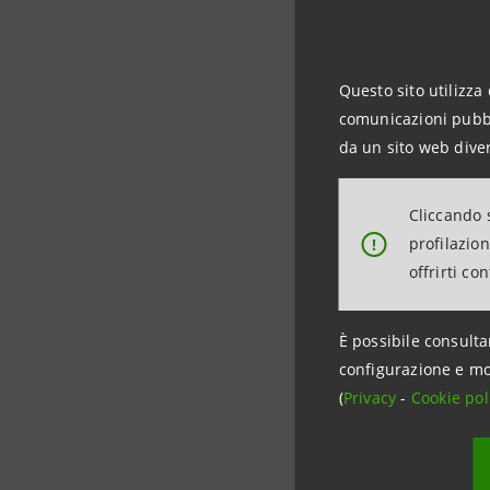
Children,
Malawi - 
dall’epid
Questo sito utilizza 
sieroposi
comunicazioni pubbli
Malawi att
da un sito web diver
emergenza
Cliccando s
Intesa Sa
profilazio
!
Public Fin
offrirti co
Tel 02.87
È possibile consulta
configurazione e mo
(
Privacy
-
Cookie pol