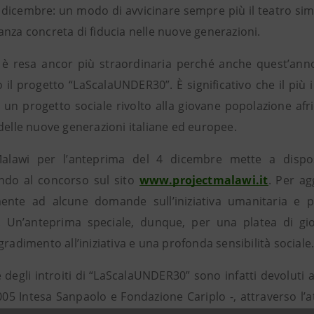
 dicembre: un modo di avvicinare sempre più il teatro simb
anza concreta di fiducia nelle nuove generazioni.
 è resa ancor più straordinaria perché anche quest’anno 
o il progetto “LaScalaUNDER30”. È significativo che il più
i un progetto sociale rivolto alla giovane popolazione af
delle nuove generazioni italiane ed europee.
Malawi per l’anteprima del 4 dicembre mette a dispos
ndo al concorso sul sito
www.projectmalawi.it
. Per ag
ente ad alcune domande sull’iniziativa umanitaria e pa
 Un’anteprima speciale, dunque, per una platea di gi
gradimento all’iniziativa e una profonda sensibilità sociale
 degli introiti di “LaScalaUNDER30” sono infatti devoluti
05 Intesa Sanpaolo e Fondazione Cariplo -, attraverso l’at