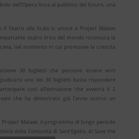
olo dell’Opera lirica al pubblico del futuro, una
il Teatro alla Scala si unisce a Project Malawi
 importante teatro lirico del mondo riconosca la
ricana, nel momento in cui promuove la crescita
izione 30 biglietti che possono essere vinti
giudicarsi uno dei 30 biglietti basta rispondere
rtecipare così all’estrazione che avverrà il 2
ovani che ha dimostrato già l’anno scorso un
.
 a Project Malawi, il programma di lungo periodo
tività della Comunità di Sant’Egidio, di Save the