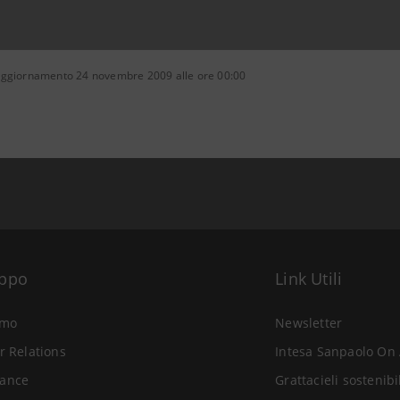
aggiornamento 24 novembre 2009 alle ore 00:00
uppo
Link Utili
amo
Newsletter
r Relations
Intesa Sanpaolo On 
ance
Grattacieli sostenibi