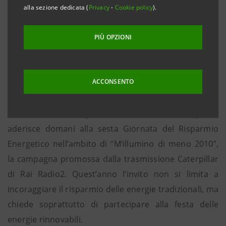
nuovo sviluppo”
alla sezione dedicata (
Privacy
-
Cookie policy
).
• Intesa Sanpaolo - unica azienda italiana e tra
PIÙ OPZIONI
sole 7 banche al mondo – è stata ammessa nella
classifica “Global 100 Most Sustainable
Corporations” redatta dalla rivista “Corporate
ACCONSENTO
Knights”
Torino - Milano, 11 febbraio 2010
– Intesa Sanpaolo
aderisce domani alla sesta Giornata del Risparmio
Energetico nell’ambito di “M’illumino di meno 2010”,
la campagna promossa dalla trasmissione Caterpillar
di Rai Radio2. Quest’anno l’invito non si limita a
incoraggiare il risparmio delle energie tradizionali, ma
chiede soprattutto di partecipare alla festa delle
energie rinnovabili.