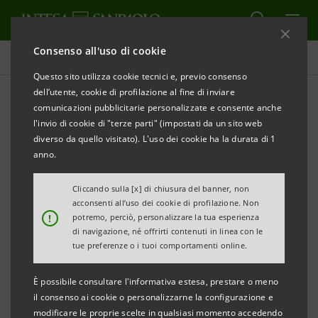
Consenso all'uso di cookie
Comunicati stampa
Questo sito utilizza cookie tecnici e, previo consenso
dell’utente, cookie di profilazione al fine di inviare
STAMPA
AGGIORNA
comunicazioni pubblicitarie personalizzate e consente anche
INTESA SANPAOLO ADERISCE ALLA GIORNATA DEL
l'invio di cookie di "terze parti" (impostati da un sito web
RISPARMIO ENERGETICO E DELL’ENERGIA PULITA
diverso da quello visitato). L'uso dei cookie ha la durata di 1
2010
anno.
• Intesa Sanpaolo è partner della Commissione
Cliccando sulla [x] di chiusura del banner, non
acconsenti all’uso dei cookie di profilazione. Non
Europea nella campagna Sustenergy – Energia
!
potremo, perciò, personalizzare la tua esperienza
sostenibile per l’Europa 2005-2011
di navigazione, né offrirti contenuti in linea con le
tue preferenze o i tuoi comportamenti online.
• La Banca si è recentemente aggiudicata il
È possibile consultare l'informativa estesa, prestare o meno
concorso “Innovazione amica dell’ambiente - 2009
il consenso ai cookie o personalizzarne la configurazione e
GREEN ECONOMY: Percorsi e soluzioni per un
modificare le proprie scelte in qualsiasi momento accedendo