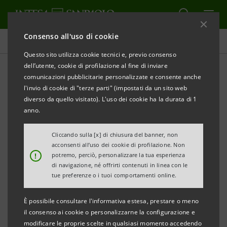
Consenso all'uso di cookie
Comunicati stampa
Questo sito utilizza cookie tecnici e, previo consenso
dell’utente, cookie di profilazione al fine di inviare
STAMPA
AGGIORNA
comunicazioni pubblicitarie personalizzate e consente anche
INTESA SANPAOLO E LA FONDAZIONE
l'invio di cookie di "terze parti" (impostati da un sito web
INTERCULTURA INSIEME PER IL SETTIMO ANNO
diverso da quello visitato). L'uso dei cookie ha la durata di 1
CONSECUTIVO
anno.
52 NUOVE BORSE DI STUDIO STANZIATE DA INTESA
Cliccando sulla [x] di chiusura del banner, non
acconsenti all’uso dei cookie di profilazione. Non
SANPAOLO PER L’ANNO SCOLASTICO 2010-2011
!
potremo, perciò, personalizzare la tua esperienza
di navigazione, né offrirti contenuti in linea con le
Milano, 17 giugno 2010
- Intesa Sanpaolo, in
tue preferenze o i tuoi comportamenti online.
collaborazione con la Fondazione Intercultura, ha
È possibile consultare l'informativa estesa, prestare o meno
assegnato - per il settimo anno consecutivo - alcune
il consenso ai cookie o personalizzarne la configurazione e
borse di studio che consentono a studenti meritevoli,
modificare le proprie scelte in qualsiasi momento accedendo