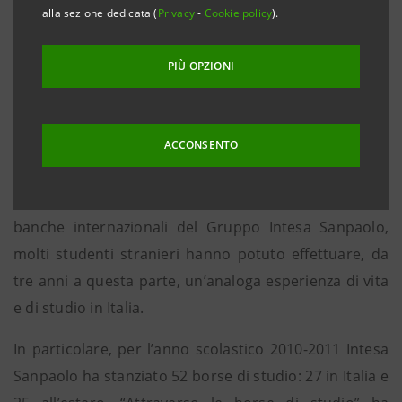
iscritti a istituti superiori, di effettuare un’esperienza
alla sezione dedicata (
Privacy
-
Cookie policy
).
di vita e studio all’estero. Grazie alla collaborazione di
Intercultura con Intesa Sanpaolo è stato possibile
PIÙ OPZIONI
offrire, negli ultimi anni, un’opportunità di crescita
umana e culturale altamente formativa a 105 ragazzi
italiani che hanno usufruito di borse di studio per il
ACCONSENTO
soggiorno all’estero e a 75 ragazzi stranieri per un
soggiorno di studi in Italia. Infatti, grazie al network di
banche internazionali del Gruppo Intesa Sanpaolo,
molti studenti stranieri hanno potuto effettuare, da
tre anni a questa parte, un’analoga esperienza di vita
e di studio in Italia.
In particolare, per l’anno scolastico 2010-2011 Intesa
Sanpaolo ha stanziato 52 borse di studio: 27 in Italia e