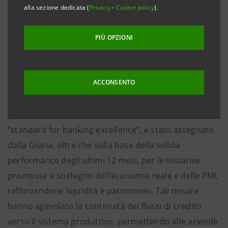
alla sezione dedicata (
Privacy
-
Cookie policy
).
Londra, 3 dicembre 2010 – Il Gruppo Intesa Sanpaolo
è stato premiato dall’autorevole mensile economico-
PIÙ OPZIONI
finanziario londinese THE BANKER (gruppo Financial
Times) come “Bank of the Year in Western Europe” in
occasione della cerimonia di assegnazione ieri sera a
ACCONSENTO
Park Lane.
Il premio, considerato dal mondo della finanza lo
“standard for banking excellence”, è stato assegnato
dalla Giuria, oltre che sulla base della solida
performance degli ultimi 12 mesi, per le iniziative
promosse a sostegno dell’economia reale e delle PMI,
rafforzandone liquidità e patrimonio. Tali misure
hanno agevolato la continuità dei flussi di credito
verso il sistema produttivo, permettendo alle aziende