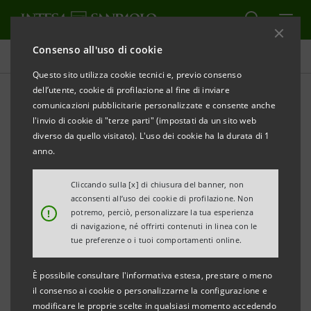
Consenso all'uso di cookie
Comunicati stampa
Questo sito utilizza cookie tecnici e, previo consenso
dell’utente, cookie di profilazione al fine di inviare
STAMPA
AGGIORNA
comunicazioni pubblicitarie personalizzate e consente anche
l'invio di cookie di "terze parti" (impostati da un sito web
diverso da quello visitato). L'uso dei cookie ha la durata di 1
THE BANKER AWARDS 2010: INTESA SANPAOLO SI
anno.
AGGIUDICA IL PREMIO “BANK OF THE YEAR IN
WESTERN EUROPE”
Cliccando sulla [x] di chiusura del banner, non
acconsenti all’uso dei cookie di profilazione. Non
!
potremo, perciò, personalizzare la tua esperienza
• Il Gruppo si conferma anche come BEST BANK IN
di navigazione, né offrirti contenuti in linea con le
ITALY e BEST BANK IN SERBIA grazie a Banca Intesa
tue preferenze o i tuoi comportamenti online.
Beograd
È possibile consultare l'informativa estesa, prestare o meno
• I tre prestigiosi riconoscimenti assegnati ieri in
il consenso ai cookie o personalizzarne la configurazione e
occasione della cerimonia ufficiale a Londra
modificare le proprie scelte in qualsiasi momento accedendo