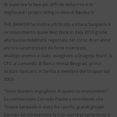
di superare la fase più difficile della crisi e di
migliorare i propri rating in vista di Basilea III.
THE BANKER ha inoltre attribuito a Intesa Sanpaolo il
riconoscimento quale Best Bank in Italy 2010 grazie
alla buona redditività registrata nel corso di un anno
ancora caratterizzato da forte incertezza.
Analogo premio è stato assegnato a Draginja Đurić, la
CEO al comando di Banca Intesa Beograd, primo
istituto bancario in Serbia e membro del Gruppo dal
2005.
“Sono davvero orgoglioso di questi riconoscimenti,”
ha commentato Corrado Passera ricordando che
“Intesa Sanpaolo è stato fra i pochi, grandi gruppi
bancari ad attraversare la crisi con le proprie forze e