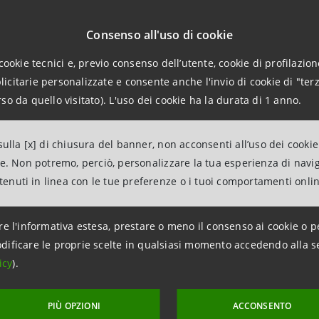
dove l’attività bancaria svolge un ruolo chiaro e tradizio
alla coesione e alla vitalità delle comunità, motori di cr
Consenso all'uso di cookie
erva costanti ambiti di impegno e investimento.
cookie tecnici e, previo consenso dell’utente, cookie di profilazione
citarie personalizzate e consente anche l'invio di cookie di "terz
con il Teatro Regio ha anche il tratto di una collaborazion
so da quello visitato). L'uso dei cookie ha la durata di 1 anno.
iliani di G. Verdi, che aprirà a Torino le celebrazioni per
è particolarmente lieta di contribuire a questa produzion
ulla [x] di chiusura del banner, non acconsenti all’uso dei cookie
ubblica nella serata del 18 marzo. La presenza della mas
ne. Non potremo, perciò, personalizzare la tua esperienza di navi
iziative di Esperienza Italia, di cui la Banca è Main Part
ntenuti in linea con le tue preferenze o i tuoi comportamenti onli
 e rafforza la convinzione che essa offra al Paese un’occa
 discutere del presente e prospettare un futuro consapevole
re l'informativa estesa, prestare o meno il consenso ai cookie o p
dificare le proprie scelte in qualsiasi momento accedendo alla s
icy
).
PIÙ OPZIONI
ACCONSENTO