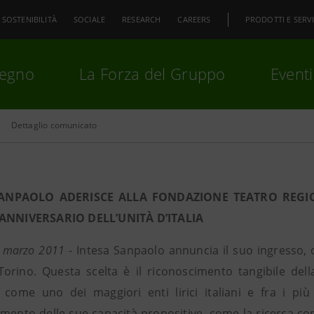
SOSTENIBILITÀ
SOCIALE
RESEARCH
CAREERS
PRODOTTI E SERVI
pegno
La Forza del Gruppo
Eventi
Dettaglio comunicato
premi
Invio
per cercare o
ESC
ANPAOLO ADERISCE ALLA FONDAZIONE TEATRO REGIO D
 ANNIVERSARIO DELL’UNITÀ D’ITALIA
0 marzo 2011
- Intesa Sanpaolo annuncia il suo ingresso,
Torino. Questa scelta è il riconoscimento tangibile dell
come uno dei maggiori enti lirici italiani e fra i più
mento delle sue capacità propositive, come la ricerca conti