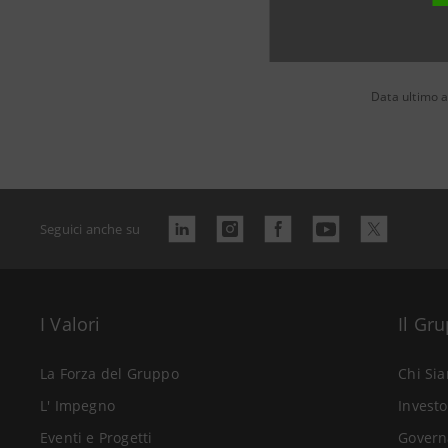
Data ultimo 
Seguici anche su
I Valori
Il Gr
La Forza del Gruppo
Chi Si
L' Impegno
Investo
Eventi e Progetti
Govern