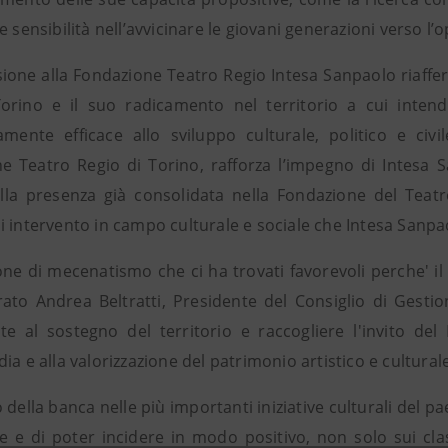
e sensibilità nell’avvicinare le giovani generazioni verso l’op
sione alla Fondazione Teatro Regio Intesa Sanpaolo riaffe
Torino e il suo radicamento nel territorio a cui inten
vamente efficace allo sviluppo culturale, politico e civi
e Teatro Regio di Torino, rafforza l’impegno di Intesa San
alla presenza già consolidata nella Fondazione del Teatro
i intervento in campo culturale e sociale che Intesa Sanpa
one di mecenatismo che ci ha trovati favorevoli perche' il 
rato Andrea Beltratti, Presidente del Consiglio di Gestio
te al sostegno del territorio e raccogliere l'invito del
ia e alla valorizzazione del patrimonio artistico e cultural
della banca nelle più importanti iniziative culturali del 
re e di poter incidere in modo positivo, non solo sui cla