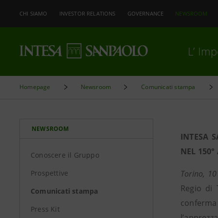
CHI SIAMO
INVESTOR RELATIONS
GOVERNANCE
NEWSROOM
L’ Im
Homepage
Newsroom
Comunicati stampa
NEWSROOM
INTESA S
NEL 150°
Conoscere il Gruppo
Prospettive
Torino, 1
Regio di 
Comunicati stampa
conferma 
Press Kit
l’apprezza