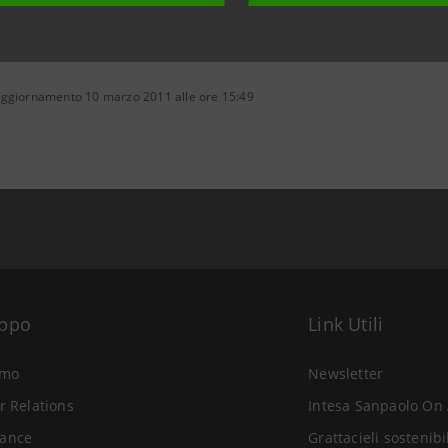
aggiornamento 10 marzo 2011 alle ore 15:49
uppo
Link Utili
amo
Newsletter
r Relations
Intesa Sanpaolo On 
ance
Grattacieli sostenibi