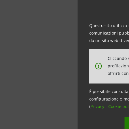
imprese, 
sostegno 
Banca ris
Questo sito utilizza 
comunicazioni pubbli
L’impegno 
da un sito web diver
Vespri Sic
Sanpaolo 
Cliccando s
della Rep
profilazio
!
grandi in
offrirti co
ricorrenza
unitario,
È possibile consulta
configurazione e mo
(
Privacy
-
Cookie pol