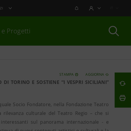
NOTIFICHE
IT
ZI
AREA UTENTE
 e Progetti
per chiudere
STAMPA
AGGIORNA
I TORINO E SOSTIENE “I VESPRI SICILIANI”
 quale Socio Fondatore, nella Fondazione Teatro
a rilevanza culturale del Teatro Regio – che si
 interessanti sul panorama internazionale - e
nua di nuovi contenuti artistici e culturali e la