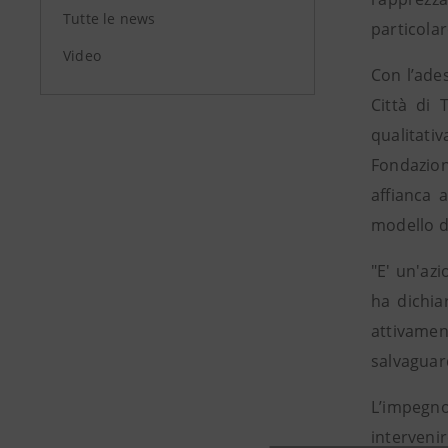
Tutte le news
particolar
Video
Con l’ade
Città di 
qualitati
Fondazion
affianca 
modello d
"E' un'azi
ha dichia
attivamen
salvaguard
L’impegno 
interveni