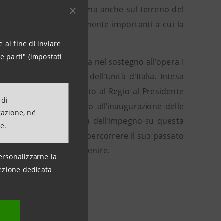
nalmente riconoscibile, ma anche sul terreno del
escita sostenibile ugualmente importanti a cui la
 al fine di inviare
e parti" (impostati
e attiva che si concreta nel sostegno all’opera I
 il 150° anniversario dell’Unità d’Italia. Intesa
e e di dare il benvenuto al Regio al Presidente
 di
sima carica dello Stato all’inaugurazione delle
gazione, né
ner, conferma la rilevanza dell’impegno su questa
ne.
sione imperdibile per ripercorrere il suo passato
 per le generazioni a venire.
ersonalizzarne la
ezione dedicata