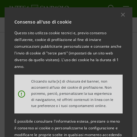
Consenso all'uso di cookie
Comunicati stampa
Questo sito utilizza cookie tecnici e, previo consenso
dell’utente, cookie di profilazione al fine di inviare
STAMPA
AGGIORNA
comunicazioni pubblicitarie personalizzate e consente anche
COMUNICATO STAMPA
l'invio di cookie di "terze parti" (impostati da un sito web
diverso da quello visitato). L'uso dei cookie ha la durata di 1
anno.
IL CONSIGLIO DI AMMINISTRAZIONE DI BANCA DI
TRENTO E BOLZANO APPROVA IL PROGETTO DI
Cliccando sulla [x] di chiusura del banner, non
acconsenti all’uso dei cookie di profilazione. Non
BILANCIO AL 31 DICEMBRE 2011
!
potremo, perciò, personalizzare la tua esperienza
di navigazione, né offrirti contenuti in linea con le
• 2,65 miliardi di euro impieghi a clientela, +5,6%
tue preferenze o i tuoi comportamenti online.
rispetto a fine 2010;
È possibile consultare l'informativa estesa, prestare o meno
• stabile la raccolta diretta a breve;
il consenso ai cookie o personalizzarne la configurazione e
• coefficienti patrimoniali confermati allo stesso livello
modificare le proprie scelte in qualsiasi momento accedendo