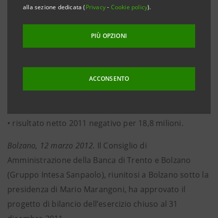
di sicurezza del 2010;
alla sezione dedicata (
Privacy
-
Cookie policy
).
• risultato della gestione operativa a 24,2 milioni di
euro in forte crescita del 76,8% rispetto al 2010
PIÙ OPZIONI
riesposto e netto miglioramento del cost / income;
• rettifiche di valore nette su crediti 2011 a 39,2
milioni;
ACCONSENTO
• oneri straordinari 2011 per incentivazione all’esodo
del personale dipendente, pari a 5,4 milioni;
• risultato netto 2011 negativo per 18,8 milioni.
Bolzano, 12 marzo 2012.
Il Consiglio di
Amministrazione della Banca di Trento e Bolzano
(Gruppo Intesa Sanpaolo), riunitosi a Bolzano sotto la
presidenza di Mario Marangoni, ha approvato il
progetto di bilancio dell’esercizio chiuso al 31