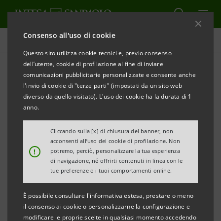
Consenso all'uso di cookie
Comunicati stampa
Questo sito utilizza cookie tecnici e, previo consenso
dell’utente, cookie di profilazione al fine di inviare
STAMPA
AGGIORNA
comunicazioni pubblicitarie personalizzate e consente anche
Indagine sul Risparmio e sulle scelte finanziarie
l'invio di cookie di "terze parti" (impostati da un sito web
degli italiani 2012
diverso da quello visitato). L'uso dei cookie ha la durata di 1
anno.
Sintesi della ricerca
Cliccando sulla [x] di chiusura del banner, non
acconsenti all’uso dei cookie di profilazione. Non
!
potremo, perciò, personalizzare la tua esperienza
di navigazione, né offrirti contenuti in linea con le
L’Indagine sul Risparmio e sulle scelte finanziarie degli
tue preferenze o i tuoi comportamenti online.
italiani – 2012 è un progetto del Centro Einaudi e di
È possibile consultare l'informativa estesa, prestare o meno
Intesa Sanpaolo, basato su un sondaggio Doxa
il consenso ai cookie o personalizzarne la configurazione e
effettuato fra gennaio e febbraio 2012 intervistando
modificare le proprie scelte in qualsiasi momento accedendo