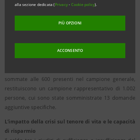
1.053 capifamiglia, correntisti bancari e/o postali. Il
alla sezione dedicata (
Privacy
-
Cookie policy
).
campione è rappresentativo per classi di età,
professioni, titoli di studio e zona geografica. Lo
PIÙ OPZIONI
studio permette confronti temporali dal 1983 a oggi.
Ogni anno l’Indagine affronta un
tema monografico
:
quest’anno i cosiddetti
baby boomer
, ossia i nati tra
ACCONSENTO
il 1951 e il 1976. A essi è stato dedicato un
campionamento aggiuntivo di 402 unità, che,
sommate alle 600 presenti nel campione generale,
restituiscono un campione rappresentativo di 1.002
persone, cui sono state somministrate 13 domande
aggiuntive specifiche.
L’impatto della crisi sul tenore di vita e le capacità
di risparmio