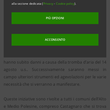
alla sezione dedicata (
Privacy
-
Cookie policy
).
Incontri con Co.Fru.Ta e C.O.A.P. per programmare
gli interventi
PIÙ OPZIONI
Padova, 19 agosto 2013
. La Cassa di Risparmio del
Veneto ha stanziato prontamente un plafond di 20
milioni di euro per finanziamenti a condizioni
ACCONSENTO
agevolate destinati alle imprese agricole polesane, ai
piccoli artigiani e commercianti e alle famiglie che
hanno subito danni a causa della tromba d’aria del 14
agosto u.s.. Successivamente saranno messi in
campo ulteriori strumenti ed agevolazioni per le varie
necessità che si verranno a manifestare.
Queste iniziative sono rivolte a tutti i comuni dell’Alto
e Medio Polesine, compreso Castagnaro che si trova