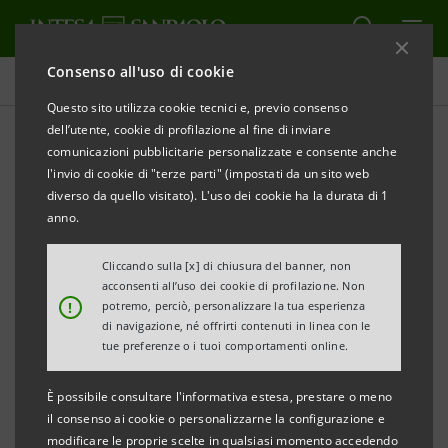
Consenso all'uso di cookie
Comunicati stampa
Questo sito utilizza cookie tecnici e, previo consenso
dell’utente, cookie di profilazione al fine di inviare
STAMPA
AGGIORNA
comunicazioni pubblicitarie personalizzate e consente anche
COMUNICATO STAMPA
l'invio di cookie di "terze parti" (impostati da un sito web
diverso da quello visitato). L'uso dei cookie ha la durata di 1
anno.
CASSA DI RISPARMIO DEL VENETO PER L’ALTO E
MEDIO POLESINE: 20 MILIONI DI EURO IMMEDIATI
Cliccando sulla [x] di chiusura del banner, non
acconsenti all’uso dei cookie di profilazione. Non
PER I DANNI CAUSATI DALLA TROMBA D’ARIA DEL
!
potremo, perciò, personalizzare la tua esperienza
14 AGOSTO
di navigazione, né offrirti contenuti in linea con le
tue preferenze o i tuoi comportamenti online.
Per ottenere i finanziamenti verrà predisposto un
iter semplificato
È possibile consultare l'informativa estesa, prestare o meno
Potranno anche essere anticipati i risarcimenti
il consenso ai cookie o personalizzarne la configurazione e
modificare le proprie scelte in qualsiasi momento accedendo
assicurativi