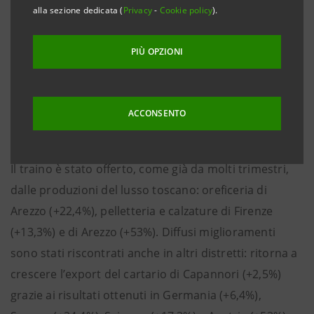
alla sezione dedicata (
Privacy
-
Cookie policy
).
Pistoia, 27 gennaio 2014
- Con un nuovo balzo in avanti
dell’11,3% nel terzo trimestre, il Made in Tuscany si
PIÙ OPZIONI
conferma uno dei principali motori della crescita delle
esportazioni distrettuali, registrando ancora una
ACCONSENTO
volta performance migliori rispetto al manifatturiero
italiano (+0,3%), francese (-2,6%) e tedesco (-3,1%).
Il traino è stato offerto, come già da molti trimestri,
dalle produzioni del lusso toscano: oreficeria di
Arezzo (+22,4%), pelletteria e calzature di Firenze
(+13,3%) e di Arezzo (+53%). Diffusi miglioramenti
sono stati riscontrati anche in altri distretti: ritorna a
crescere l’export del cartario di Capannori (+2,5%)
grazie ai risultati ottenuti in Germania (+6,4%),