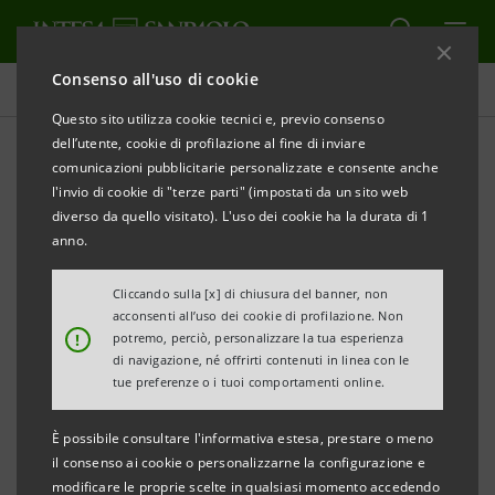
Consenso all'uso di cookie
Comunicati stampa
Questo sito utilizza cookie tecnici e, previo consenso
dell’utente, cookie di profilazione al fine di inviare
STAMPA
AGGIORNA
comunicazioni pubblicitarie personalizzate e consente anche
COMUNICATO STAMPA
l'invio di cookie di "terze parti" (impostati da un sito web
diverso da quello visitato). L'uso dei cookie ha la durata di 1
anno.
CR PISTOIA E LUCCHESIA:
MONITOR DEI DISTRETTI DELLA TOSCANA
Cliccando sulla [x] di chiusura del banner, non
acconsenti all’uso dei cookie di profilazione. Non
!
potremo, perciò, personalizzare la tua esperienza
• Realizzato dal Servizio Studi e Ricerche di Intesa
di navigazione, né offrirti contenuti in linea con le
Sanpaolo per Cassa di Risparmio di Pistoia e della
tue preferenze o i tuoi comportamenti online.
Lucchesia
È possibile consultare l'informativa estesa, prestare o meno
• Dati al 30/09/2103
il consenso ai cookie o personalizzarne la configurazione e
modificare le proprie scelte in qualsiasi momento accedendo