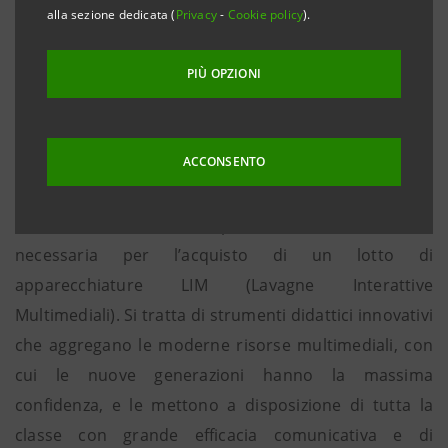
alla sezione dedicata (
Privacy
-
Cookie policy
).
Dolo, 14 aprile 2014
. Cassa di Risparmio di Venezia in
PIÙ OPZIONI
occasione dei 100 anni dell’apertura della filiale di
Dolo ha deliberato di sostenere un’iniziativa
ACCONSENTO
importante per il territorio segnalata dal Sindaco e
dall’assessore alla Pubblica Istruzione donando al
neocostituito Istituto Comprensivo di Dolo la somma
necessaria per l’acquisto di un lotto di
apparecchiature LIM (Lavagne Interattive
Multimediali). Si tratta di strumenti didattici innovativi
che aggregano le moderne risorse multimediali, con
cui le nuove generazioni hanno la massima
confidenza, e le mettono a disposizione di tutta la
classe con grande efficacia comunicativa e di