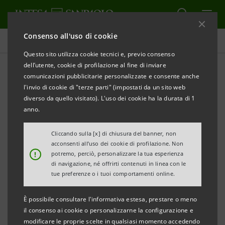
Consenso all'uso di cookie
Comunicati stampa
Questo sito utilizza cookie tecnici e, previo consenso
dell’utente, cookie di profilazione al fine di inviare
STAMPA
AGGIORNA
comunicazioni pubblicitarie personalizzate e consente anche
COMUNICATO STAMPA
l'invio di cookie di "terze parti" (impostati da un sito web
diverso da quello visitato). L'uso dei cookie ha la durata di 1
CASSA DI RISPARMIO DI VENEZIA FESTEGGIA 100
anno.
ANNI DI PRESENZA A DOLO
Cliccando sulla [x] di chiusura del banner, non
Per celebrare l’anniversario una donazione
acconsenti all’uso dei cookie di profilazione. Non
!
potremo, perciò, personalizzare la tua esperienza
all’Istituto Comprensivo di Dolo per l’acquisto di
di navigazione, né offrirti contenuti in linea con le
lavagne interattive multimediali
tue preferenze o i tuoi comportamenti online.
Oggi presso scuola primaria Giotto di Dolo la
È possibile consultare l'informativa estesa, prestare o meno
presentazione delle attività svolte grazie alle LIM
il consenso ai cookie o personalizzarne la configurazione e
modificare le proprie scelte in qualsiasi momento accedendo
donate