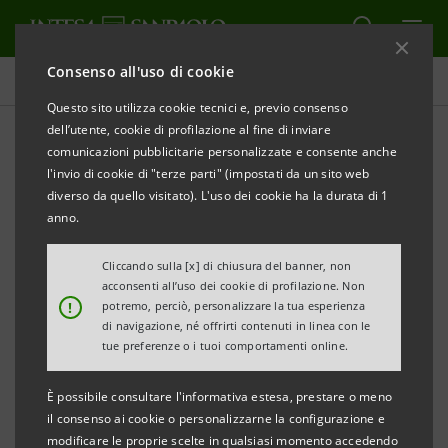
Consenso all'uso di cookie
Comunicati stampa
Questo sito utilizza cookie tecnici e, previo consenso
dell’utente, cookie di profilazione al fine di inviare
STAMPA
AGGIORNA
comunicazioni pubblicitarie personalizzate e consente anche
COMUNICATO STAMPA
l'invio di cookie di "terze parti" (impostati da un sito web
diverso da quello visitato). L'uso dei cookie ha la durata di 1
anno.
IL CONSIGLIO DI AMMINISTRAZIONE DI BANCA DI
TRENTO E BOLZANO
Cliccando sulla [x] di chiusura del banner, non
acconsenti all’uso dei cookie di profilazione. Non
APPROVA IL RESOCONTO INTERMEDIO AL 30
!
potremo, perciò, personalizzare la tua esperienza
SETTEMBRE 2014
di navigazione, né offrirti contenuti in linea con le
tue preferenze o i tuoi comportamenti online.
È possibile consultare l'informativa estesa, prestare o meno
• raccolta indiretta da clientela: 3,2 miliardi di
il consenso ai cookie o personalizzarne la configurazione e
euro, + 8,1% nei primi nove mesi 2014 (+ 10,5% su
modificare le proprie scelte in qualsiasi momento accedendo