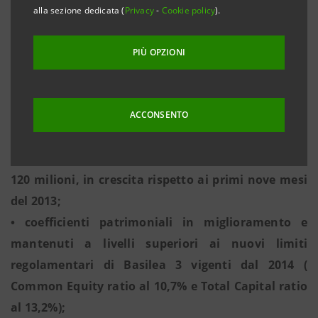
base annua);
alla sezione dedicata (
Privacy
-
Cookie policy
).
• raccolta gestita: + 21,4% rispetto al 31.12.2013 (+
27,1% su base annua);
PIÙ OPZIONI
• attività finanziarie della clientela: a 4,3 miliardi
di euro, in aumento del 3,4% nei primi nove mesi
2014 e del 5,4% su base annua;
ACCONSENTO
• 2,1 miliardi di euro di impieghi a clientela e nuove
erogazioni di prestiti a medio lungo termine pari a
120 milioni, in crescita rispetto ai primi nove mesi
del 2013;
• coefficienti patrimoniali in miglioramento e
mantenuti a livelli superiori ai nuovi limiti
regolamentari di Basilea 3 vigenti dal 2014 (
Common Equity ratio al 10,7% e Total Capital ratio
al 13,2%);