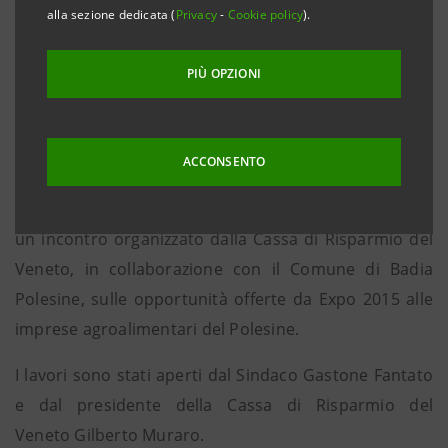
12,4% in più rispetto al 2008
alla sezione dedicata (
Privacy
-
Cookie policy
).
• Il Teatro Sociale Balzan protagonista dell’evento
• Dal Polesine parte il primo incontro sul territorio
PIÙ OPZIONI
per valorizzare le eccellenze e annunciare un sito
di e-commerce per l’accesso ai mercati digitali
ACCONSENTO
Badia Polesine, 21 febbraio 2015.
Nella splendida
cornice del Teatro Sociale Eugenio Balzan si è tenuto
un incontro organizzato dalla Cassa di Risparmio del
Veneto, in collaborazione con il Comune di Badia
Polesine, sulle opportunità offerte da Expo 2015 alle
imprese agroalimentari del Polesine.
I lavori sono stati aperti dal Sindaco Gastone Fantato
e dal presidente della Cassa di Risparmio del
Veneto Gilberto Muraro.