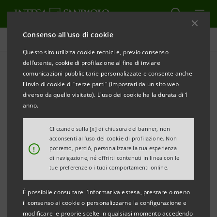
Consenso all'uso di cookie
Comunicati stampa
Questo sito utilizza cookie tecnici e, previo consenso
dell’utente, cookie di profilazione al fine di inviare
STAMPA
AGGIORNA
comunicazioni pubblicitarie personalizzate e consente anche
COMUNICATO STAMPA
l'invio di cookie di "terze parti" (impostati da un sito web
diverso da quello visitato). L'uso dei cookie ha la durata di 1
CASSA DI RISPARMIO DEL VENETO, CON IL COMUNE
anno.
DI BADIA, PROMUOVE UN INCONTRO IN VISTA DI
EXPO
Cliccando sulla [x] di chiusura del banner, non
acconsenti all’uso dei cookie di profilazione. Non
E PRESENTA UNO STUDIO SULL’AGRO-ALIMENTARE
!
potremo, perciò, personalizzare la tua esperienza
DEL POLESINE
di navigazione, né offrirti contenuti in linea con le
tue preferenze o i tuoi comportamenti online.
• L’export dei prodotti agro-alimentari nella
È possibile consultare l'informativa estesa, prestare o meno
provincia di Rovigo è salito a 237,7 milioni di euro
il consenso ai cookie o personalizzarne la configurazione e
nel 2013 (+26,6 mln di euro rispetto al 2008), il
modificare le proprie scelte in qualsiasi momento accedendo