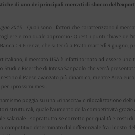
tiche di uno dei principali mercati di sbocco dell’export 
iugno 2015
– Quali sono i fattori che caratterizzano il merc
cogliere e con quale approccio? Questi i punti-chiave dell’
Banca CR Firenze, che si terrà a Prato martedì 9 giugno, pr
rt italiano, il mercato USA è infatti tornato ad essere uno tra
zio Studi e Ricerche di Intesa Sanpaolo che verrà presenta
i restino il Paese avanzato più dinamico, mentre Area euro
per i prossimi mesi.
namismo poggia su una «rinascita» e rilocalizzazione dell’
ttori strutturali, quale l’aumento della competitività grazie 
ale salariale - soprattutto se corretto per qualità e costi d
io competitivo determinato dal differenziale fra il costo de