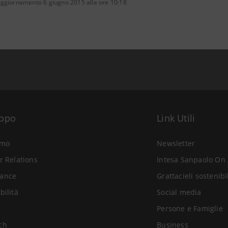
aggiornamento 6 giugno 2015 alle ore 10:18
uppo
Link Utili
amo
Newsletter
r Relations
Intesa Sanpaolo On 
ance
Grattacieli sostenibi
bilità
Social media
Persone e Famiglie
ch
Business