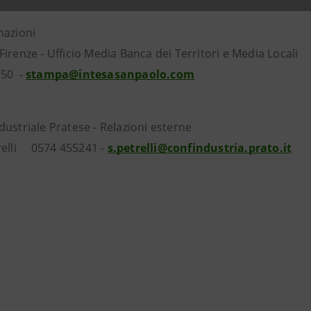
mazioni
irenze - Ufficio Media Banca dei Territori e Media Locali
550 -
stampa@intesasanpaolo.com
ustriale Pratese - Relazioni esterne
relli 0574 455241 -
s.petrelli@confindustria.prato.it