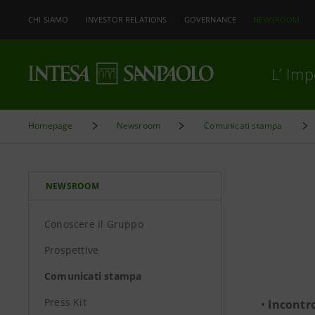
CHI SIAMO
INVESTOR RELATIONS
GOVERNANCE
NEWSROOM
L’ Im
Homepage
Newsroom
Comunicati stampa
NEWSROOM
Conoscere il Gruppo
Prospettive
Comunicati stampa
Press Kit
•
Incontro