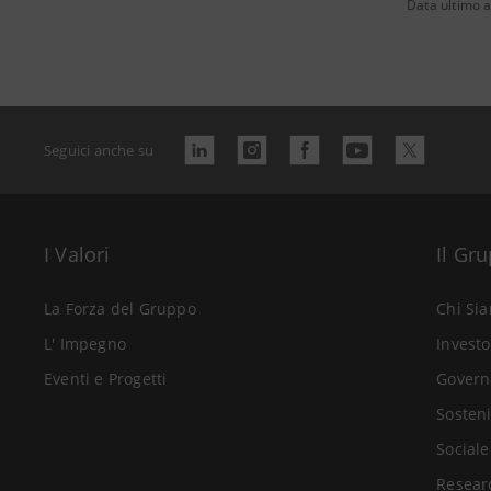
Data ultimo 
Seguici anche su
I Valori
Il Gr
La Forza del Gruppo
Chi Si
L' Impegno
Investo
Eventi e Progetti
Govern
Sosteni
Sociale
Resear