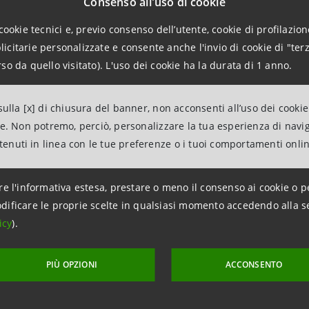
Consenso all'uso di cookie
troduzione di Francesco Marini, vicepresidente Unione Indus
cookie tecnici e, previo consenso dell’utente, cookie di profilazione
citarie personalizzate e consente anche l'invio di cookie di "terz
zione studi e ricerche di Intesa Sanpaolo, che illustrerà l
so da quello visitato). L'uso dei cookie ha la durata di 1 anno.
se più in dettaglio. Seguirà l’intervento di Abigail M. Rupp
à di investimento negli USA ed i benefici del T-Tip (Trans
ulla [x] di chiusura del banner, non acconsenti all’uso dei cookie
rretti, avvocato, illustrerà il tema della tutela contrattua
ne. Non potremo, perciò, personalizzare la tua esperienza di navi
Internazionalizzazione di Intesa Sanpaolo, analizzerà le m
ntenuti in linea con le tue preferenze o i tuoi comportamenti onli
le imprese e le tipologie di supporto di Banca CR Firenze 
nomia Toscana presenterà il caso di successo della propria
re l'informativa estesa, prestare o meno il consenso ai cookie o p
 Monceri, direttore generale Banca CR Firenze e direttore 
dificare le proprie scelte in qualsiasi momento accedendo alla s
npaolo.
icy
).
PIÙ OPZIONI
ACCONSENTO