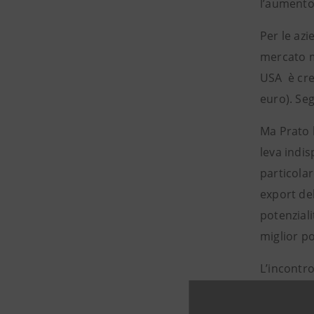
l’aumento 
Per le azi
mercato mo
USA è cres
euro). Seg
Ma Prato 
leva indis
particolar
export del
potenzial
miglior p
L’incontro
confronto 
strumenti 