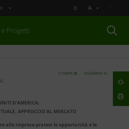
NOTIFICHE
IT
ZI
AREA UTENTE
 e Progetti
per chiudere
STAMPA
AGGIORNA
PA
UNITI D’AMERICA:
TTUALE, APPROCCIO AL MERCATO
e alle imprese pratesi le opportunità e le