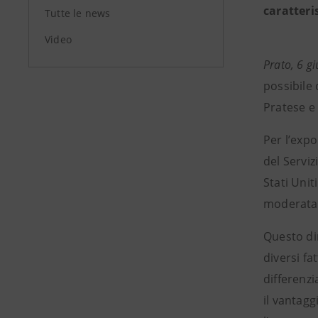
caratteris
Tutte le news
Video
Prato, 6 g
possibile 
Pratese e 
Per l’expo
del Servi
Stati Unit
moderata 
Questo di
diversi fa
differenzi
il vantagg