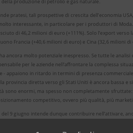
della produzione di petrolio e gas naturale.
ende pratesi, tali prospettive di crescita dell’economia US
lto interessante, in particolare per i produttori di Moda. T
ciuto di 46,2 milioni di euro (+111%). Solo l’export verso l
uono Francia (+40,6 milioni di euro) e Cina (32,6 milioni di
ha ancora molto potenziale inespresso. Se tutte le analisi
pensabile per le aziende nell’affrontare la complessa situa
e - appaiono in ritardo in termini di presenza commerciale 
la provincia diretta verso gli Stati Uniti è ancora bassa e s
ità sono enormi, ma spesso non completamente sfruttate: si
osizionamento competitivo, ovvero più qualità, più marketi
 del 9 giugno intende dunque contribuire nell’attivare, anche 
per favorire la conoscenza delle opportunità esistenti, dagli
finanziari utili a chi lavora con il mercato statunitense.