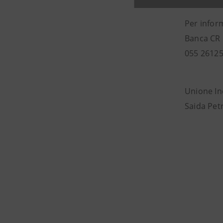
Per infor
Banca CR F
055 2612
Unione Ind
Saida Pet