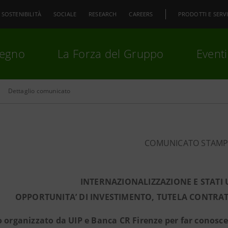
SOSTENIBILITÀ
SOCIALE
RESEARCH
CAREERS
PRODOTTI E SERVI
pegno
La Forza del Gruppo
Eventi
Dettaglio comunicato
premi
Invio
per cercare o
ESC
COMUNICATO STAM
INTERNAZIONALIZZAZIONE E STATI 
OPPORTUNITA’ DI INVESTIMENTO, TUTELA CONTRA
 organizzato da UIP e Banca CR Firenze per far conoscer