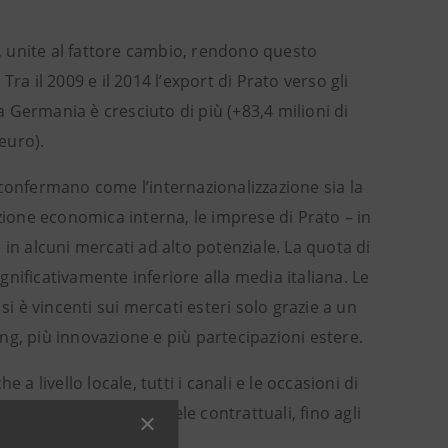
A, unite al fattore cambio, rendono questo
ra il 2009 e il 2014 l’export di Prato verso gli
a Germania è cresciuto di più (+83,4 milioni di
 euro).
 confermano come l’internazionalizzazione sia la
zione economica interna, le imprese di Prato – in
in alcuni mercati ad alto potenziale. La quota di
ignificativamente inferiore alla media italiana. Le
 è vincenti sui mercati esteri solo grazie a un
ng, più innovazione e più partecipazioni estere.
a livello locale, tutti i canali e le occasioni di
 investimenti alle tutele contrattuali, fino agli