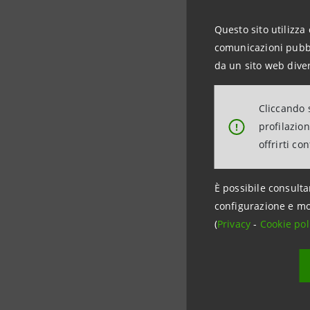
Dopo l’in
Questo sito utilizza 
comunicazioni pubbli
della dire
da un sito web diver
statuniten
opportunit
Cliccando s
Daniele Fe
profilazio
!
Americhe-
offrirti co
parte del
di Gastro
È possibile consulta
Pierluigi
configurazione e mo
Intesa Sa
(
Privacy
-
Cookie pol