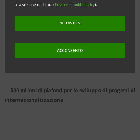
di sviluppo fondamentale
alla sezione dedicata (
Privacy
-
Cookie policy
).
PIÙ OPZIONI
Il nuovo accordo volto a favorire una maggiore
presenza delle aziende italiane sui mercati esteri
ACCONSENTO
attraverso consulenza, innovative piattaforme digitali
e percorsi di formazione “ad hoc”
per lo sviluppo di progetti di
500 milioni di plafond
internazionalizzazione