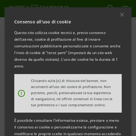
Consenso all'uso di cookie
Comunicati stampa
Questo sito utilizza cookie tecnici e, previo consenso
dell’utente, cookie di profilazione al fine di inviare
STAMPA
AGGIORNA
comunicazioni pubblicitarie personalizzate e consente anche
INTESA SANPAOLO E SISTEMA MODA ITALIA:
l'invio di cookie di "terze parti" (impostati da un sito web
diverso da quello visitato). L'uso dei cookie ha la durata di 1
UN PATTO PER PROMUOVERE LA CRESCITA DELLE
anno.
AZIENDE
Cliccando sulla [x] di chiusura del banner, non
DEL SETTORE TESSILE-MODA
acconsenti all’uso dei cookie di profilazione. Non
!
potremo, perciò, personalizzare la tua esperienza
di navigazione, né offrirti contenuti in linea con le
tue preferenze o i tuoi comportamenti online.
È possibile consultare l'informativa estesa, prestare o meno
il consenso ai cookie o personalizzarne la configurazione e
Per le PMI della moda l’export
si conferma una leva
modificare le proprie scelte in qualsiasi momento accedendo