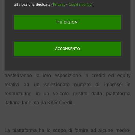
competenze
alla sezione dedicata (
Privacy
-
Cookie policy
).
PIÙ OPZIONI
Milano, 25 giugno 2015
– Intesa Sanpaolo, UniCredit e
KKR Credit, parte di KKR & Co. L.P., una delle principali
società globali di investimento, hanno raggiunto oggi un
ACCONSENTO
accordo in base al quale, al soddisfacimento di alcune
condizioni, le due più importanti banche italiane
trasferiranno la loro esposizione in crediti ed equity
relativi ad un selezionato numero di imprese in
restructuring in un veicolo gestito dalla piattaforma
italiana lanciata da KKR Credit.
La piattaforma ha lo scopo di fornire ad alcune medio-