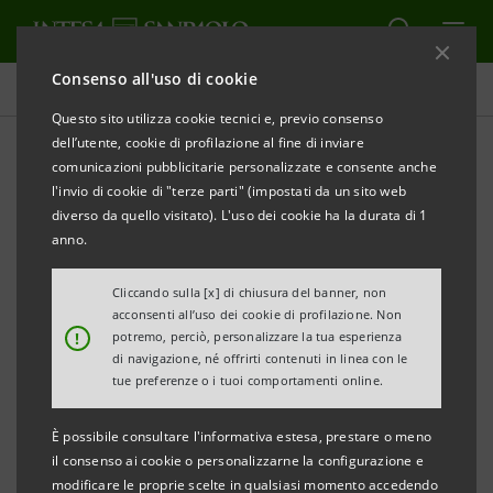
Consenso all'uso di cookie
Comunicati stampa
Questo sito utilizza cookie tecnici e, previo consenso
dell’utente, cookie di profilazione al fine di inviare
STAMPA
AGGIORNA
comunicazioni pubblicitarie personalizzate e consente anche
COMUNICATO STAMPA
l'invio di cookie di "terze parti" (impostati da un sito web
diverso da quello visitato). L'uso dei cookie ha la durata di 1
INTESA SANPAOLO, UNICREDIT E KKR CREDIT
anno.
SOTTOSCRIVONO ACCORDO A SUPPORTO DELLE
Cliccando sulla [x] di chiusura del banner, non
IMPRESE ITALIANE
acconsenti all’uso dei cookie di profilazione. Non
!
potremo, perciò, personalizzare la tua esperienza
di navigazione, né offrirti contenuti in linea con le
tue preferenze o i tuoi comportamenti online.
KKR Credit lancia una piattaforma, interamente
finanziata con fondi privati, che metterà a
È possibile consultare l'informativa estesa, prestare o meno
il consenso ai cookie o personalizzarne la configurazione e
disposizione delle aziende italiane capitali e
modificare le proprie scelte in qualsiasi momento accedendo