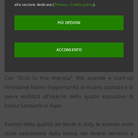
all’Expo Milano 2015 nello spazio espositivo The
alla sezione dedicata (
Privacy
-
Cookie policy
).
Waterstone di Intesa Sanpaolo, appuntamento con
Loccioni, impresa marchigiana che misura e controlla
PIÙ OPZIONI
la qualità per grandi gruppi industriali in vari settori a
livello globale: dall’automotive agli elettrodomestici,
dall’energia al medicale, dall’avio al train&transport e
ACCONSENTO
al food
Con “Ecco la mia impresa” 400 aziende e start-up
innovative hanno l’opportunità di essere ospitate e di
avere visibilità all’interno dello spazio espositivo di
Intesa Sanpaolo in Expo.
Esempi della qualità del Made in Italy, le aziende sono
state selezionate dalla banca nei diversi territori e