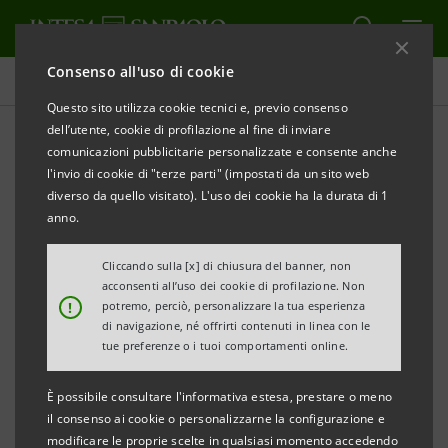
Consenso all'uso di cookie
Comunicati stampa
Questo sito utilizza cookie tecnici e, previo consenso
dell’utente, cookie di profilazione al fine di inviare
STAMPA
AGGIORNA
comunicazioni pubblicitarie personalizzate e consente anche
COMUNICATO STAMPA
l'invio di cookie di "terze parti" (impostati da un sito web
diverso da quello visitato). L'uso dei cookie ha la durata di 1
L’IMPRESA MARCHIGIANA LOCCIONI A EXPO
anno.
MILANO 2015
GRAZIE A “ECCO LA MIA IMPRESA” DI INTESA
Cliccando sulla [x] di chiusura del banner, non
acconsenti all’uso dei cookie di profilazione. Non
SANPAOLO
!
potremo, perciò, personalizzare la tua esperienza
QUATTROCENTO ECCELLENZE ITALIANE SI
di navigazione, né offrirti contenuti in linea con le
tue preferenze o i tuoi comportamenti online.
RACCONTANO
È possibile consultare l'informativa estesa, prestare o meno
il consenso ai cookie o personalizzarne la configurazione e
Milano, 8 giugno 2015.
Domani, martedì 9 giugno 2015,
modificare le proprie scelte in qualsiasi momento accedendo